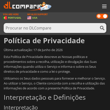
YOU ARE HERE
WE ALSO SUPPORT
Dark
JOGOS
PORTUGAL
USA
mode
GAME CARDS
SOFTWARE
Política de Privacidade
REWARDS
Última actualização: 17 de Junho de 2026
HARDWARE
Esta Política de Privacidade descreve as Nossas políticas e
procedimentos sobre a recolha, utilização e divulgação das Suas
NOTÍCIAS
informações quando utiliza o Serviço e informa-o sobre os Seus
direitos de privacidade e como a lei o protege.
ENTRAR OU REGISTAR
Utilizamos os Seus dados pessoais para fornecer e melhorar o Serviço.
Ao utilizar o Serviço, o Cliente concorda com a recolha e utilização das
informações de acordo com a presente Política de Privacidade.
Interpretação e Definições
Interpretação