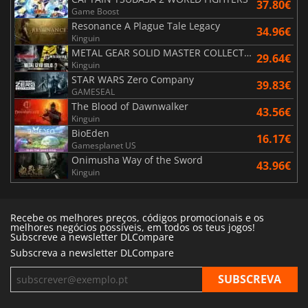
37.80€
Game Boost
Resonance A Plague Tale Legacy
34.96€
Kinguin
METAL GEAR SOLID MASTER COLLECTION Vol.2
29.64€
Kinguin
STAR WARS Zero Company
39.83€
GAMESEAL
The Blood of Dawnwalker
43.56€
Kinguin
BioEden
16.17€
Gamesplanet US
Onimusha Way of the Sword
43.96€
Kinguin
Recebe os melhores preços, códigos promocionais e os
melhores negócios possíveis, em todos os teus jogos!
Subscreve a newsletter DLCompare
Subscreva a newsletter DLCompare