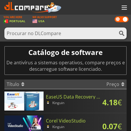
YOU ARE HERE
WE ALSO SUPPORT
Dark
JOGOS
PORTUGAL
USA
mode
GAME CARDS
SOFTWARE
Catálogo de software
REWARDS
De antivírus a sistemas operativos, compare preços e
HARDWARE
descarregue software licenciado.
NOTÍCIAS
Título
Preço
ENTRAR OU REGISTAR
EaseUS Data Recovery Wizard Professional
4.18
€
Kinguin
Corel VideoStudio
0.07
€
Kinguin