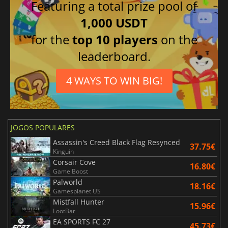
Featuring a total prize pool of
1,000 USDT
for the
top 10 players
on the
leaderboard.
4 WAYS TO WIN BIG!
JOGOS POPULARES
Assassin's Creed Black Flag Resynced
37.75€
Kinguin
Corsair Cove
16.80€
Game Boost
Palworld
18.16€
Gamesplanet US
Mistfall Hunter
15.96€
LootBar
EA SPORTS FC 27
45.73€