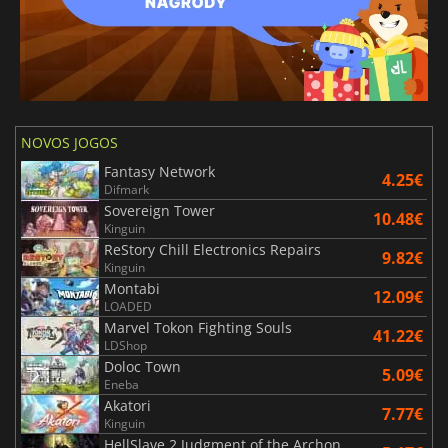
NOVOS JOGOS
Fantasy Network
4.25€
Difmark
Sovereign Tower
10.48€
Kinguin
ReStory Chill Electronics Repairs
9.82€
Kinguin
Montabi
12.09€
LOADED
Marvel Tokon Fighting Souls
41.22€
LDShop
Doloc Town
5.09€
Eneba
Akatori
7.77€
Kinguin
HellSlave 2 Judgment of the Archon