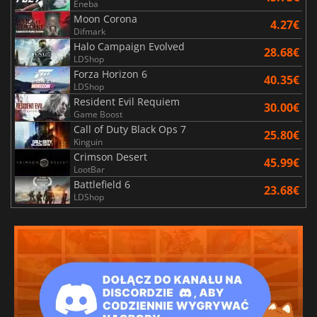
Eneba
Moon Corona
4.27€
Difmark
Halo Campaign Evolved
28.68€
LDShop
Forza Horizon 6
40.35€
LDShop
Resident Evil Requiem
30.00€
Game Boost
Call of Duty Black Ops 7
25.80€
Kinguin
Crimson Desert
45.99€
LootBar
Battlefield 6
23.68€
LDShop