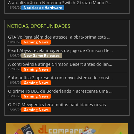
A atualização da Nintendo Switch 2 traz o Modo Portátil aos jogos mais antigos da Switch
Notícias de Hardware
18/03/26
NOTÍCIAS, OPORTUNIDADES
GTA VI: Para além dos atrasos, a obra-prima está quase a chegar
Gaming News
18/03/26
Pearl Abyss revela imagens de jogo de Crimson Desert para a PS5
New Game Releases
18/03/26
A controvérsia atinge Crimson Desert antes do lançamento
Gaming News
17/03/26
Subnautica 2 apresenta um novo sistema de construção de bases
Gaming News
16/03/26
O primeiro DLC de Borderlands 4 acrescenta uma nova personagem e muito mais
Gaming News
13/03/26
O DLC Mewgenics terá muitas habilidades novas
Gaming News
13/03/26