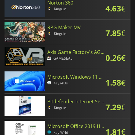
Norton 360
4.63
€
Kinguin
RPG Maker MV
7.85
€
Kinguin
Axis Game Factory's AGFPRO v3
0.26
€
GAMESEAL
Microsoft Windows 11 Professional
1.58
€
Keys4Us
Bitdefender Internet Security
7.29
€
Kinguin
Microsoft Office 2019 Home and Business
1.81
€
Key Wrld