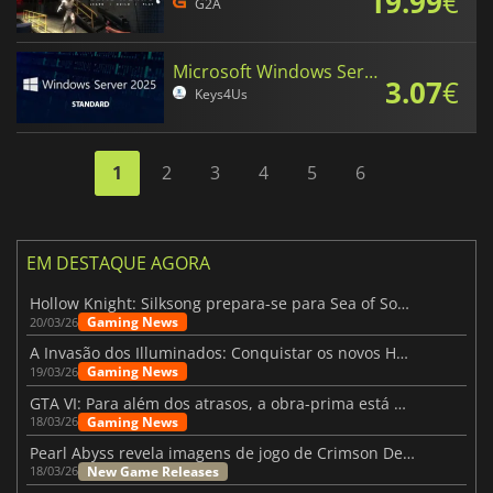
19.99
€
G2A
Microsoft Windows Server Standard 2025
3.07
€
Keys4Us
1
2
3
4
5
6
EM DESTAQUE AGORA
Hollow Knight: Silksong prepara-se para Sea of Sorrow com um patch
Gaming News
20/03/26
A Invasão dos Illuminados: Conquistar os novos Helldivers 2 Atualização!
Gaming News
19/03/26
GTA VI: Para além dos atrasos, a obra-prima está quase a chegar
Gaming News
18/03/26
Pearl Abyss revela imagens de jogo de Crimson Desert para a PS5
New Game Releases
18/03/26