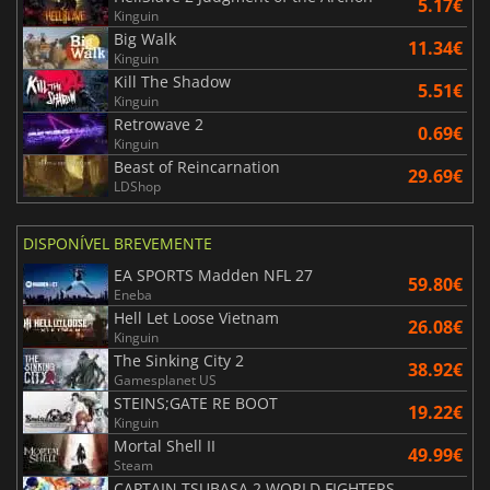
5.17€
Kinguin
Big Walk
11.34€
Kinguin
Kill The Shadow
5.51€
Kinguin
Retrowave 2
0.69€
Kinguin
Beast of Reincarnation
29.69€
LDShop
DISPONÍVEL BREVEMENTE
EA SPORTS Madden NFL 27
59.80€
Eneba
Hell Let Loose Vietnam
26.08€
Kinguin
The Sinking City 2
38.92€
Gamesplanet US
STEINS;GATE RE BOOT
19.22€
Kinguin
Mortal Shell II
49.99€
Steam
CAPTAIN TSUBASA 2 WORLD FIGHTERS