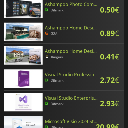
Ashampoo Photo Commander 18
0.50
€
Difmark
Ashampoo Home Design 11
0.89
€
G2A
Ashampoo Home Design 10
0.41
€
Kinguin
Visual Studio Professional 2019
2.72
€
Difmark
Visual Studio Enterprise 2019
2.93
€
Difmark
Microsoft Visio 2024 Standard
20.99
€
Difmark