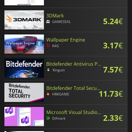
3DMark
5.24
€
GAMESEAL
Wallpaper Engine
3.17
€
K4G
Bitdefender Antivirus Plus
7.57
€
Kinguin
Bitdefender Total Security
11.73
€
HRKGAME
Microsoft Visual Studio 2026 Professional
2.33
€
Difmark