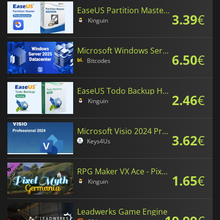
EaseUS Partition Master Professional
3.39
€
Kinguin
Microsoft Windows Server 2025 Datacenter
6.50
€
Bitcodes
EaseUS Todo Backup Home Edition
2.46
€
Kinguin
Microsoft Visio 2024 Professional
3.62
€
Keys4Us
RPG Maker VX Ace - Pixel Myth: Germania
1.65
€
Kinguin
Leadwerks Game Engine