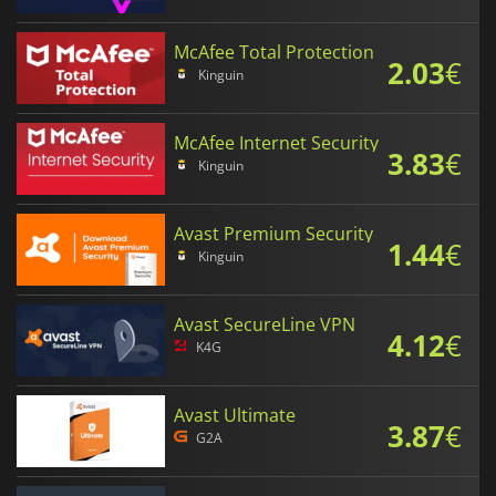
McAfee Total Protection
2.03
€
Kinguin
McAfee Internet Security
3.83
€
Kinguin
Avast Premium Security
1.44
€
Kinguin
Avast SecureLine VPN
4.12
€
K4G
Avast Ultimate
3.87
€
G2A