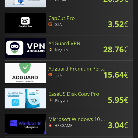
CapCut Pro
3.52
€
G2A
AdGuard VPN
28.76
€
Kinguin
Adguard Premium Personnal
15.64
€
G2A
EaseUS Disk Copy Pro
5.95
€
Kinguin
Microsoft Windows 10 Enterprise
3.04
€
HRKGAME