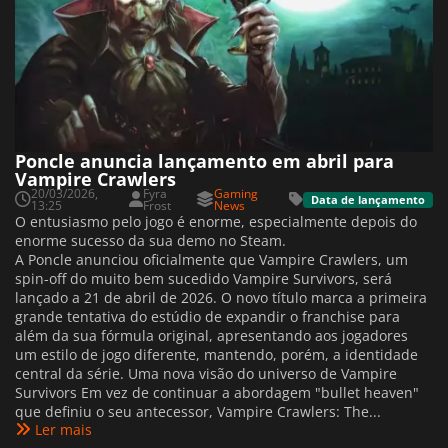
Poncle anuncia lançamento em abril para
Vampire Crawlers
20/03/2026,
Fyra
Gaming
Data de lançamento
13:25
Frost
News
O entusiasmo pelo jogo é enorme, especialmente depois do
enorme sucesso da sua demo no Steam.
A Poncle anunciou oficialmente que Vampire Crawlers, um
spin-off do muito bem sucedido Vampire Survivors, será
lançado a 21 de abril de 2026. O novo título marca a primeira
grande tentativa do estúdio de expandir o franchise para
além da sua fórmula original, apresentando aos jogadores
um estilo de jogo diferente, mantendo, porém, a identidade
central da série. Uma nova visão do universo de Vampire
Survivors Em vez de continuar a abordagem "bullet heaven"
que definiu o seu antecessor, Vampire Crawlers: The...
Ler mais