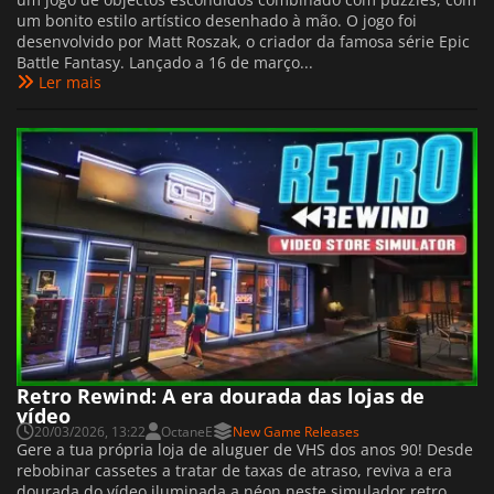
um bonito estilo artístico desenhado à mão. O jogo foi
desenvolvido por Matt Roszak, o criador da famosa série Epic
Battle Fantasy. Lançado a 16 de março...
Ler mais
Retro Rewind: A era dourada das lojas de
vídeo
20/03/2026, 13:22
OctaneE
New Game Releases
Gere a tua própria loja de aluguer de VHS dos anos 90! Desde
rebobinar cassetes a tratar de taxas de atraso, reviva a era
dourada do vídeo iluminada a néon neste simulador retro.