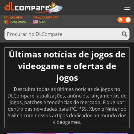
YOU ARE HERE
WE ALSO SUPPORT
Dark
JOGOS
PORTUGAL
USA
mode
GAME CARDS
SOFTWARE
Últimas notícias de jogos de
REWARDS
videogame e ofertas de
HARDWARE
jogos
NOTÍCIAS
Descubra todas as últimas notícias de jogos no
ENTRAR OU REGISTAR
DLCompare: atualizações, anúncios, lançamentos de
jogos, patches e tendências de mercado. Fique por
dentro das novidades para PC, PS5, Xbox e Nintendo
Switch com nossos artigos dedicados ao mundo dos
videogames.