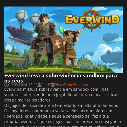
Everwind leva a sobrevivência sandbox para
os céus
19/03/2026, 13:42
AlexP
New Game Releases
Everwind mistura sobrevivência em sandbox com ilhas
voadoras, oferecendo uma jogabilidade nova e boas críticas
dos primeiros jogadores.
Os jogos de caixa de areia têm estado em alta ultimamente.
Os jogadores continuam a voltar a eles porque oferecem
liberdade, criatividade e aquela sensação de "faz a tua
própria aventura" que os jogos mais lineares não conseguem
igualar. Quer se trate de construir, explorar ou sobreviver, o