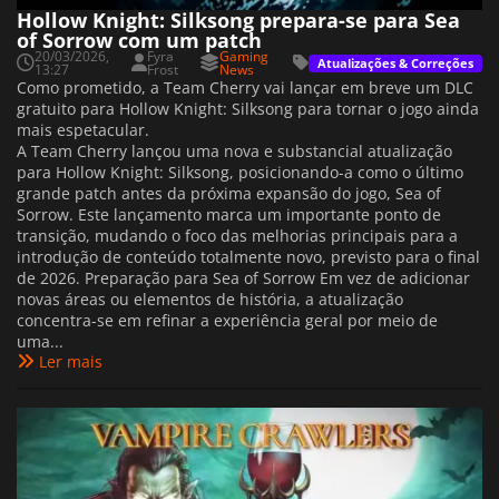
Hollow Knight: Silksong prepara-se para Sea
of Sorrow com um patch
20/03/2026,
Fyra
Gaming
Atualizações & Correções
13:27
Frost
News
Como prometido, a Team Cherry vai lançar em breve um DLC
gratuito para Hollow Knight: Silksong para tornar o jogo ainda
mais espetacular.
A Team Cherry lançou uma nova e substancial atualização
para Hollow Knight: Silksong, posicionando-a como o último
grande patch antes da próxima expansão do jogo, Sea of
Sorrow. Este lançamento marca um importante ponto de
transição, mudando o foco das melhorias principais para a
introdução de conteúdo totalmente novo, previsto para o final
de 2026. Preparação para Sea of Sorrow Em vez de adicionar
novas áreas ou elementos de história, a atualização
concentra-se em refinar a experiência geral por meio de
uma...
Ler mais