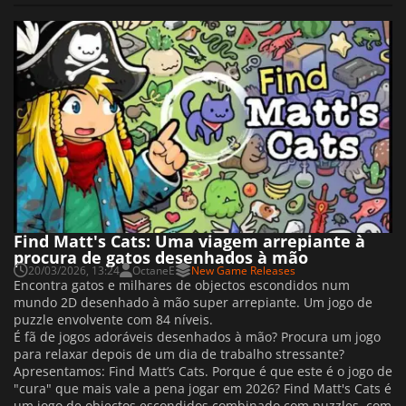
Find Matt's Cats: Uma viagem arrepiante à
procura de gatos desenhados à mão
20/03/2026, 13:24
OctaneE
New Game Releases
Encontra gatos e milhares de objectos escondidos num
mundo 2D desenhado à mão super arrepiante. Um jogo de
puzzle envolvente com 84 níveis.
É fã de jogos adoráveis desenhados à mão? Procura um jogo
para relaxar depois de um dia de trabalho stressante?
Apresentamos: Find Matt’s Cats. Porque é que este é o jogo de
"cura" que mais vale a pena jogar em 2026? Find Matt's Cats é
um jogo de objectos escondidos combinado com puzzles, com