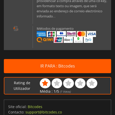
providenciar a compra através de uma cd-key,
em formato texto ou imagem, que será
enviada ao endereço de correio electrónico
informado. .
Métodos de pagamento
IR PARA : Bitcodes
Rating de
Utilizador
Média :
1
/
5
(
1
Votos)
Site oficial:
Bitcodes
Contacto:
support@bitcodes.co