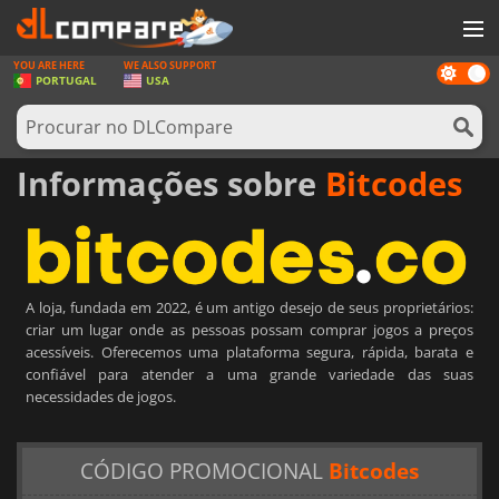
YOU ARE HERE
WE ALSO SUPPORT
Dark
JOGOS
PORTUGAL
USA
mode
GAME CARDS
SOFTWARE
Informações sobre
Bitcodes
REWARDS
HARDWARE
NOTÍCIAS
A loja, fundada em 2022, é um antigo desejo de seus proprietários:
criar um lugar onde as pessoas possam comprar jogos a preços
ENTRAR OU REGISTAR
acessíveis. Oferecemos uma plataforma segura, rápida, barata e
confiável para atender a uma grande variedade das suas
necessidades de jogos.
CÓDIGO PROMOCIONAL
Bitcodes