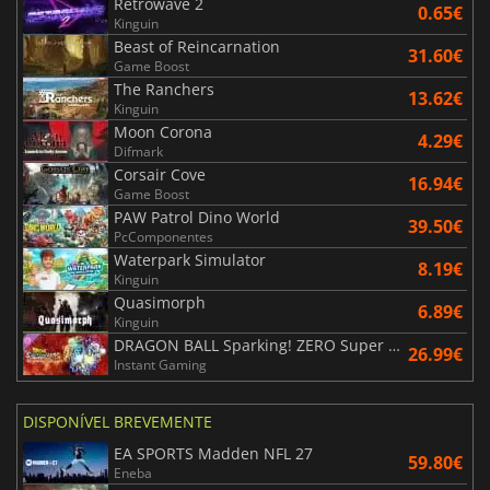
Retrowave 2
0.65€
Kinguin
Beast of Reincarnation
31.60€
Game Boost
The Ranchers
13.62€
Kinguin
Moon Corona
4.29€
Difmark
Corsair Cove
16.94€
Game Boost
PAW Patrol Dino World
39.50€
PcComponentes
Waterpark Simulator
8.19€
Kinguin
Quasimorph
6.89€
Kinguin
DRAGON BALL Sparking! ZERO Super Limit Breaking NEO
26.99€
Instant Gaming
DISPONÍVEL BREVEMENTE
EA SPORTS Madden NFL 27
59.80€
Eneba