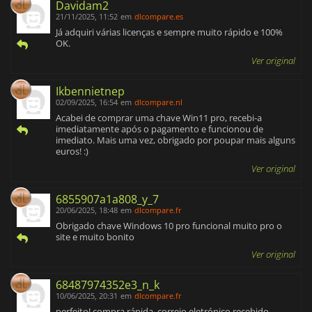
Davidam2
21/11/2025, 11:52
em
dlcompare.es
Já adquiri várias licenças e sempre muito rápido e 100%
OK.
Ver original
Ikbennietnep
02/09/2025, 16:54
em
dlcompare.nl
Acabei de comprar uma chave Win11 pro, recebi-a
imediatamente após o pagamento e funcionou de
imediato. Mais uma vez, obrigado por poupar mais alguns
euros! :)
Ver original
6855907a1a808_y_7
20/06/2025, 18:48
em
dlcompare.fr
Obrigado chave Windows 10 pro funcional muito pro o
site e muito bonito
Ver original
68487974352e3_n_k
10/06/2025, 20:31
em
dlcompare.fr
perfeito! compra rápida, correio eletrónico recebido