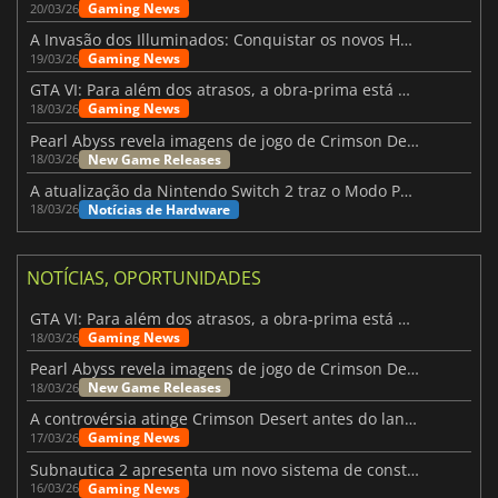
Gaming News
20/03/26
A Invasão dos Illuminados: Conquistar os novos Helldivers 2 Atualização!
Gaming News
19/03/26
GTA VI: Para além dos atrasos, a obra-prima está quase a chegar
Gaming News
18/03/26
Pearl Abyss revela imagens de jogo de Crimson Desert para a PS5
New Game Releases
18/03/26
A atualização da Nintendo Switch 2 traz o Modo Portátil aos jogos mais antigos da Switch
Notícias de Hardware
18/03/26
NOTÍCIAS, OPORTUNIDADES
GTA VI: Para além dos atrasos, a obra-prima está quase a chegar
Gaming News
18/03/26
Pearl Abyss revela imagens de jogo de Crimson Desert para a PS5
New Game Releases
18/03/26
A controvérsia atinge Crimson Desert antes do lançamento
Gaming News
17/03/26
Subnautica 2 apresenta um novo sistema de construção de bases
Gaming News
16/03/26