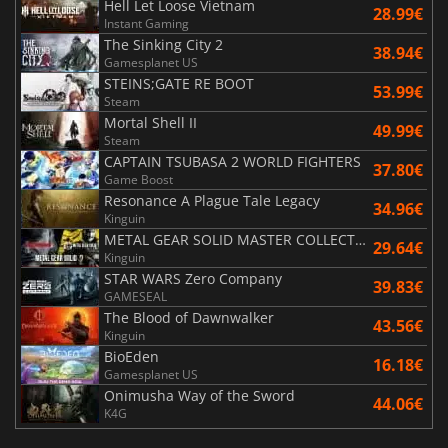
Hell Let Loose Vietnam
28.99€
Instant Gaming
The Sinking City 2
38.94€
Gamesplanet US
STEINS;GATE RE BOOT
53.99€
Steam
Mortal Shell II
49.99€
Steam
CAPTAIN TSUBASA 2 WORLD FIGHTERS
37.80€
Game Boost
Resonance A Plague Tale Legacy
34.96€
Kinguin
METAL GEAR SOLID MASTER COLLECTION Vol.2
29.64€
Kinguin
STAR WARS Zero Company
39.83€
GAMESEAL
The Blood of Dawnwalker
43.56€
Kinguin
BioEden
16.18€
Gamesplanet US
Onimusha Way of the Sword
44.06€
K4G