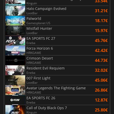
33.54€
Kinguin
Halo Campaign Evolved
31.21€
LootBar
Palworld
18.17€
Gamesplanet US
Mistfall Hunter
15.97€
LootBar
EA SPORTS FC 27
45.76€
Eneba
Forza Horizon 6
42.42€
HRKGAME
Crimson Desert
44.73€
HRKGAME
Resident Evil Requiem
32.02€
Eneba
007 First Light
45.06€
LootBar
Avatar Legends The Fighting Game
26.86€
HRKGAME
EA SPORTS FC 26
12.87€
Eneba
Call of Duty Black Ops 7
25.80€
Kinguin