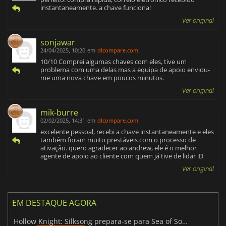
instantaneamente. a chave funciona!
Ver original
sonjawar
24/04/2025, 10:20
em
dlcompare.com
10/10 Comprei algumas chaves com eles, tive um
problema com uma delas mas a equipa de apoio enviou-
me uma nova chave em poucos minutos.
Ver original
mik-burre
02/02/2025, 14:31
em
dlcompare.com
excelente pessoal, recebi a chave instantaneamente e eles
também foram muito prestáveis com o processo de
ativação. quero agradecer ao andrew, ele é o melhor
agente de apoio ao cliente com quem já tive de lidar :D
Ver original
EM DESTAQUE AGORA
Hollow Knight: Silksong prepara-se para Sea of Sorrow com um patch