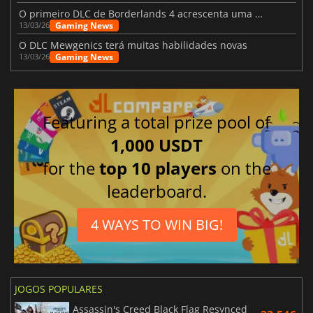
O primeiro DLC de Borderlands 4 acrescenta uma nova personagem e muito mais
Gaming News
13/03/26
O DLC Mewgenics terá muitas habilidades novas
Gaming News
13/03/26
Featuring a total prize pool of
1,000 USDT
for the
top 10 players
on the
leaderboard.
4 WAYS TO WIN BIG!
JOGOS POPULARES
Assassin's Creed Black Flag Resynced