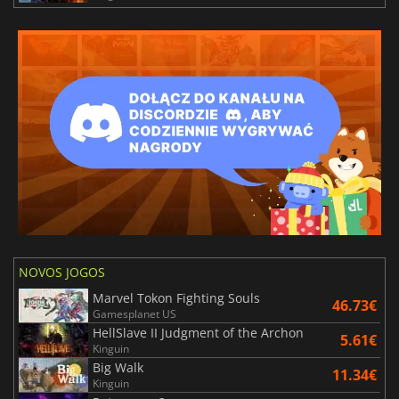
NOVOS JOGOS
Marvel Tokon Fighting Souls
46.73€
Gamesplanet US
HellSlave II Judgment of the Archon
5.61€
Kinguin
Big Walk
11.34€
Kinguin