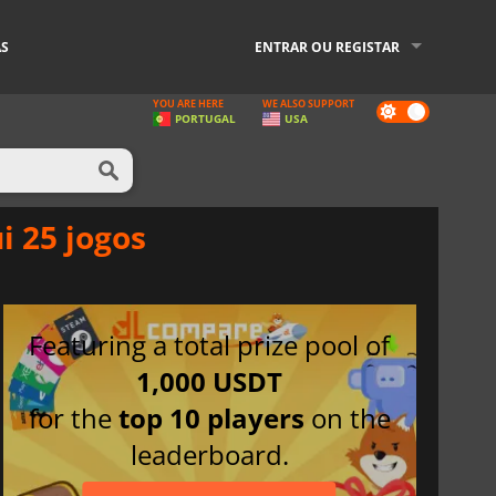
AS
ENTRAR OU REGISTAR
YOU ARE HERE
WE ALSO SUPPORT
Dark
PORTUGAL
USA
mode
i 25 jogos
Featuring a total prize pool of
1,000 USDT
for the
top 10 players
on the
leaderboard.