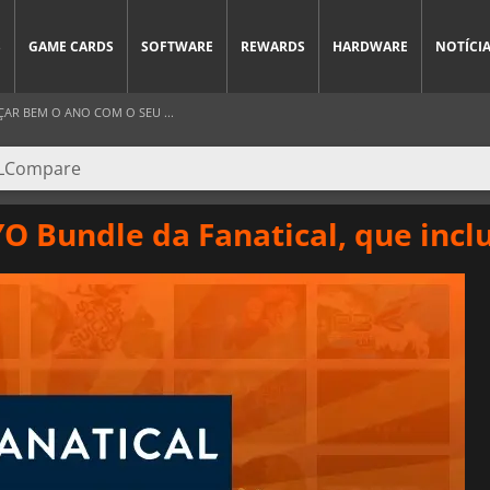
S
GAME CARDS
SOFTWARE
REWARDS
HARDWARE
NOTÍCI
ÇAR BEM O ANO COM O SEU ...
O Bundle da Fanatical, que inclu