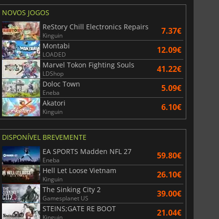
NOVOS JOGOS
ReStory Chill Electronics Repairs
7.37€
Kinguin
Montabi
12.09€
LOADED
Marvel Tokon Fighting Souls
41.22€
LDShop
Doloc Town
5.09€
Eneba
Akatori
6.10€
Kinguin
DISPONÍVEL BREVEMENTE
EA SPORTS Madden NFL 27
59.80€
Eneba
Hell Let Loose Vietnam
26.10€
Kinguin
The Sinking City 2
39.00€
Gamesplanet US
STEINS;GATE RE BOOT
21.04€
Kinguin