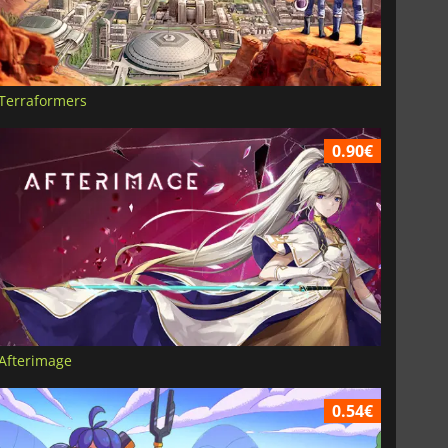
Terraformers
0.90€
Afterimage
0.54€