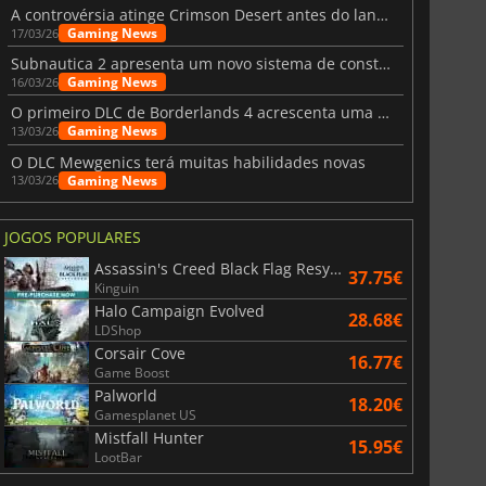
A controvérsia atinge Crimson Desert antes do lançamento
Gaming News
17/03/26
Subnautica 2 apresenta um novo sistema de construção de bases
Gaming News
16/03/26
O primeiro DLC de Borderlands 4 acrescenta uma nova personagem e muito mais
Gaming News
13/03/26
O DLC Mewgenics terá muitas habilidades novas
Gaming News
13/03/26
JOGOS POPULARES
Assassin's Creed Black Flag Resynced
37.75€
Kinguin
Halo Campaign Evolved
28.68€
LDShop
Corsair Cove
16.77€
Game Boost
Palworld
18.20€
Gamesplanet US
Mistfall Hunter
15.95€
LootBar