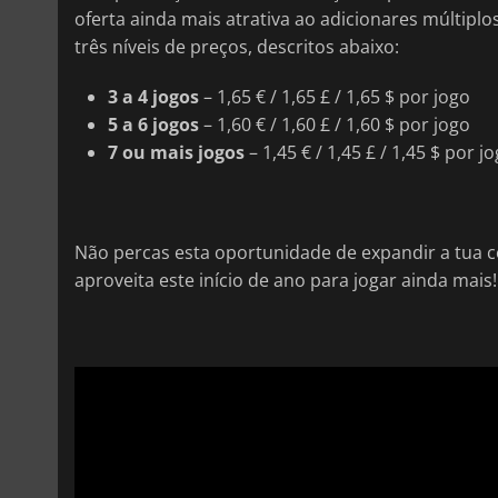
oferta ainda mais atrativa ao adicionares múltipl
três níveis de preços, descritos abaixo:
3 a 4 jogos
– 1,65 € / 1,65 £ / 1,65 $ por jogo
5 a 6 jogos
– 1,60 € / 1,60 £ / 1,60 $ por jogo
7 ou mais jogos
– 1,45 € / 1,45 £ / 1,45 $ por j
Não percas esta oportunidade de expandir a tua col
aproveita este início de ano para jogar ainda mais!