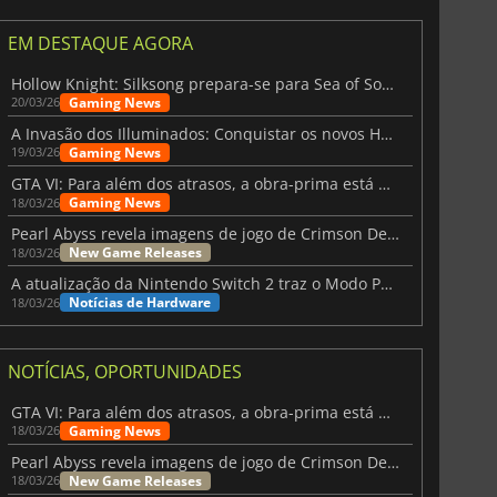
EM DESTAQUE AGORA
Hollow Knight: Silksong prepara-se para Sea of Sorrow com um patch
Gaming News
20/03/26
A Invasão dos Illuminados: Conquistar os novos Helldivers 2 Atualização!
Gaming News
19/03/26
GTA VI: Para além dos atrasos, a obra-prima está quase a chegar
Gaming News
18/03/26
Pearl Abyss revela imagens de jogo de Crimson Desert para a PS5
New Game Releases
18/03/26
A atualização da Nintendo Switch 2 traz o Modo Portátil aos jogos mais antigos da Switch
Notícias de Hardware
18/03/26
NOTÍCIAS, OPORTUNIDADES
GTA VI: Para além dos atrasos, a obra-prima está quase a chegar
Gaming News
18/03/26
Pearl Abyss revela imagens de jogo de Crimson Desert para a PS5
New Game Releases
18/03/26