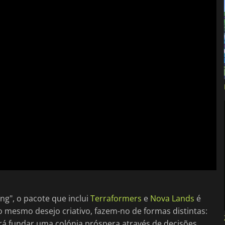
ing", o pacote que inclui
Terraformers
e
Nova Lands
é
mesmo desejo criativo, fazem-no de formas distintas:
rá fundar uma colónia próspera através de decisões