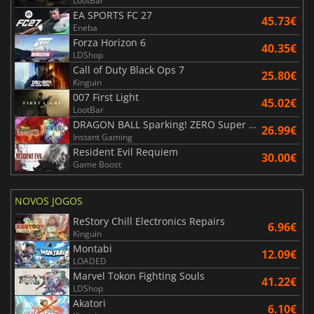
LootBar
EA SPORTS FC 27
45.73€
Eneba
Forza Horizon 6
40.35€
LDShop
Call of Duty Black Ops 7
25.80€
Kinguin
007 First Light
45.02€
LootBar
DRAGON BALL Sparking! ZERO Super Limit Breaking NEO
26.99€
Instant Gaming
Resident Evil Requiem
30.00€
Game Boost
NOVOS JOGOS
ReStory Chill Electronics Repairs
6.96€
Kinguin
Montabi
12.09€
LOADED
Marvel Tokon Fighting Souls
41.22€
LDShop
Akatori
6.10€