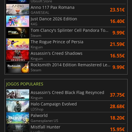
Ubisoft Store
Anno 117 Pax Romana
23.51€
GAMESEAL
Just Dance 2026 Edition
16.40€
K4G
Tom Clancy's Splinter Cell Pandora Tomorrow
9.99€
Steam
The Rogue Prince of Persia
21.59€
Kinguin
Assassin's Creed Shadows
16.55€
Kinguin
Rocksmith 2014 Edition Remastered Learn & Play
9.99€
Steam
JOGOS POPULARES
Assassin's Creed Black Flag Resynced
37.75€
Kinguin
Halo Campaign Evolved
28.68€
LDShop
Palworld
18.20€
Gamesplanet US
Mistfall Hunter
15.95€