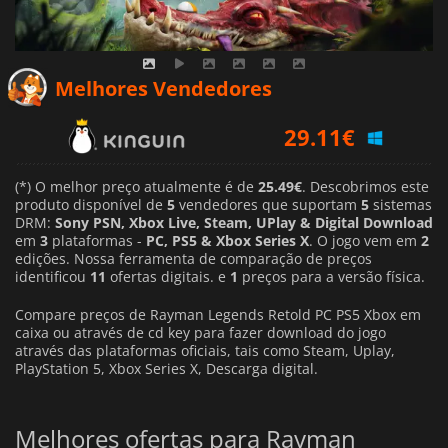
Melhores Vendedores
29.11
€
39.99
€
39.99
€
(*) O melhor preço atualmente é de
25.49€
. Descobrimos este
produto disponível de
5
vendedores que suportam
5
sistemas
DRM:
Sony PSN, Xbox Live, Steam, UPlay & Digital Download
em
3
plataformas -
PC, PS5 & Xbox Series X
. O jogo vem em
2
edições. Nossa ferramenta de comparação de preços
identificou
11
ofertas digitais. e
1
preços para a versão física.
Compare preços de Rayman Legends Retold PC PS5 Xbox em
caixa ou através de cd key para fazer download do jogo
através das plataformas oficiais, tais como Steam, Uplay,
PlayStation 5, Xbox Series X, Descarga digital.
Melhores ofertas para Rayman