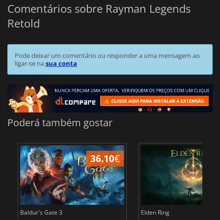
Comentários sobre Rayman Legends
Retold
Pode deixar um comentário ou responder a uma mensagem ao
ligar-se na
sua conta
Poderá também gostar
36.10
€
4
Baldur's Gate 3
Elden Ring