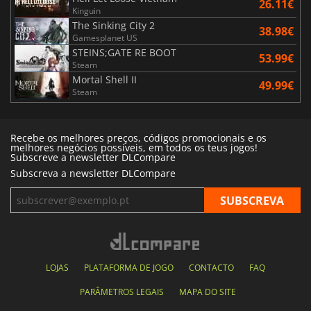
26.11€
Kinguin
The Sinking City 2
38.98€
Gamesplanet US
STEINS;GATE RE BOOT
53.99€
Steam
Mortal Shell II
49.99€
Steam
Recebe os melhores preços, códigos promocionais e os
melhores negócios possíveis, em todos os teus jogos!
Subscreve a newsletter DLCompare
Subscreva a newsletter DLCompare
LOJAS
PLATAFORMA DE JOGO
CONTACTO
FAQ
PARÂMETROS LEGAIS
MAPA DO SITE