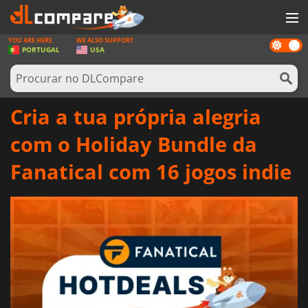
YOU ARE HERE
WE ALSO SUPPORT
Dark
JOGOS
PORTUGAL
USA
mode
GAME CARDS
SOFTWARE
Cria a tua própria alegria
REWARDS
com o Holiday Bundle da
HARDWARE
Fanatical com 16 jogos indie
NOTÍCIAS
ENTRAR OU REGISTAR