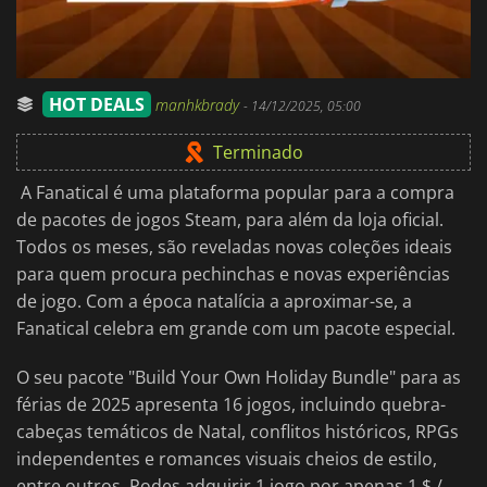
HOT DEALS
manhkbrady
-
14/12/2025, 05:00
Terminado
A Fanatical é uma plataforma popular para a compra
de pacotes de jogos Steam, para além da loja oficial.
Todos os meses, são reveladas novas coleções ideais
para quem procura pechinchas e novas experiências
de jogo. Com a época natalícia a aproximar-se, a
Fanatical celebra em grande com um pacote especial.
O seu pacote "Build Your Own Holiday Bundle" para as
férias de 2025 apresenta 16 jogos, incluindo quebra-
cabeças temáticos de Natal, conflitos históricos, RPGs
independentes e romances visuais cheios de estilo,
entre outros. Podes adquirir 1 jogo por apenas 1 $ /