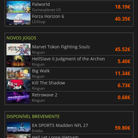
Palworld
18.19€
Gamesplanet US
Forza Horizon 6
40.35€
LDShop
NOVOS JOGOS
Marvel Tokon Fighting Souls
45.52€
Kinguin
HellSlave II Judgment of the Archon
5.40€
Kinguin
Big Walk
11.34€
Kinguin
Kill The Shadow
6.73€
Kinguin
Retrowave 2
0.68€
Kinguin
DISPONÍVEL BREVEMENTE
EA SPORTS Madden NFL 27
59.80€
Eneba
Hell Let Loose Vietnam