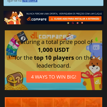
ligar-se na
sua conta
Featuring a total prize pool of
1,000 USDT
for the
top 10 players
on the
leaderboard.
4 WAYS TO WIN BIG!