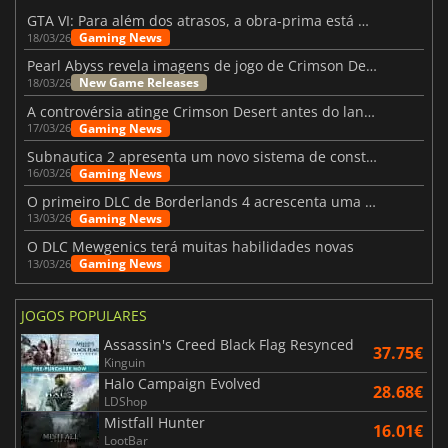
GTA VI: Para além dos atrasos, a obra-prima está quase a chegar
Gaming News
18/03/26
Pearl Abyss revela imagens de jogo de Crimson Desert para a PS5
New Game Releases
18/03/26
A controvérsia atinge Crimson Desert antes do lançamento
Gaming News
17/03/26
Subnautica 2 apresenta um novo sistema de construção de bases
Gaming News
16/03/26
O primeiro DLC de Borderlands 4 acrescenta uma nova personagem e muito mais
Gaming News
13/03/26
O DLC Mewgenics terá muitas habilidades novas
Gaming News
13/03/26
JOGOS POPULARES
Assassin's Creed Black Flag Resynced
37.75€
Kinguin
Halo Campaign Evolved
28.68€
LDShop
Mistfall Hunter
16.01€
LootBar