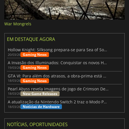
War Mongrels
EM DESTAQUE AGORA
Hollow Knight: Silksong prepara-se para Sea of Sorrow com um patch
Gaming News
20/03/26
A Invasão dos Illuminados: Conquistar os novos Helldivers 2 Atualização!
Gaming News
19/03/26
GTA VI: Para além dos atrasos, a obra-prima está quase a chegar
Gaming News
18/03/26
Pearl Abyss revela imagens de jogo de Crimson Desert para a PS5
New Game Releases
18/03/26
A atualização da Nintendo Switch 2 traz o Modo Portátil aos jogos mais antigos da Switch
Notícias de Hardware
18/03/26
NOTÍCIAS, OPORTUNIDADES