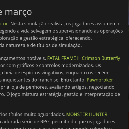
e março
ator
. Nesta simulação realista, os jogadores assumem o
otegendo a vida selvagem e supervisionando as operações
ploração e gestão estratégica, oferecendo,
a natureza e de títulos de simulação.
lançamentos notáveis.
FATAL FRAME II: Crimson Butterfly
error com gráficos e controlos modernizados. Os
 cheia de espíritos vingativos, enquanto os recém-
inquietantes do franchise. Entretanto,
Pawnbroker
ria loja de penhores, avaliando artigos, negociando
. O jogo mistura estratégia, gestão e interpretação de
ios títulos muito aguardados.
MONSTER HUNTER
 adorada série de RPG, permitindo que os jogadores
bates por turnos e explorem um mundo colorido e