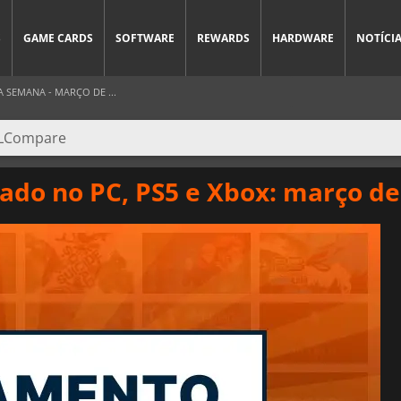
S
GAME CARDS
SOFTWARE
REWARDS
HARDWARE
NOTÍCI
SEMANA - MARÇO DE ...
ado no PC, PS5 e Xbox: março de