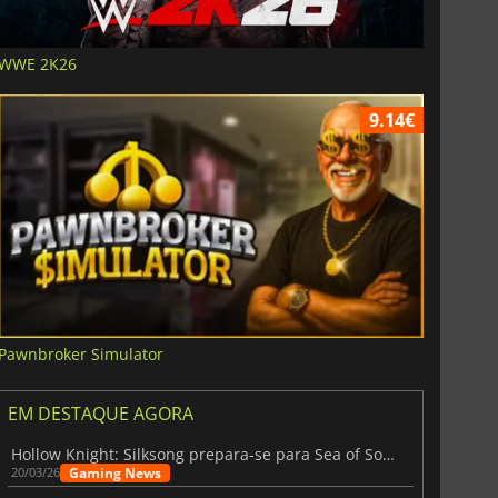
WWE 2K26
9.14€
Pawnbroker Simulator
EM DESTAQUE AGORA
Hollow Knight: Silksong prepara-se para Sea of Sorrow com um patch
Gaming News
20/03/26