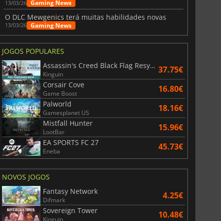
Gaming News
13/03/26
O DLC Mewgenics terá muitas habilidades novas
Gaming News
13/03/26
JOGOS POPULARES
Assassin's Creed Black Flag Resynced
37.75€
Kinguin
Corsair Cove
16.80€
Game Boost
Palworld
18.16€
Gamesplanet US
Mistfall Hunter
15.96€
LootBar
EA SPORTS FC 27
45.73€
Eneba
NOVOS JOGOS
Fantasy Network
4.25€
Difmark
Sovereign Tower
10.48€
Kinguin