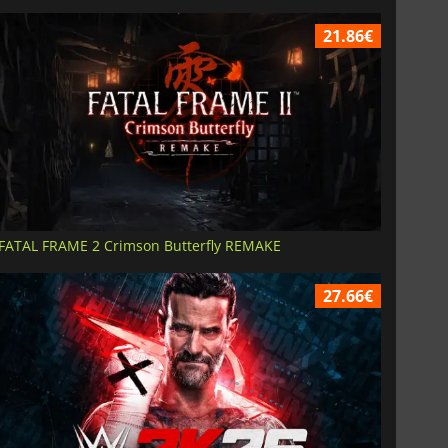
21.86€
FATAL FRAME 2 Crimson Butterfly REMAKE
27.66€