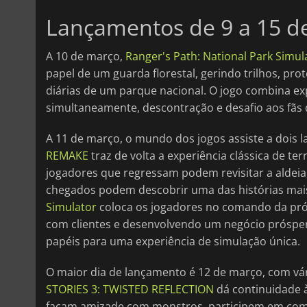
Lançamentos de 9 a 15 d
A 10 de março,
Ranger's Path: National Park Simul
papel de um guarda florestal, gerindo trilhos, pr
diárias de um parque nacional. O jogo combina ex
simultaneamente, descontração e desafio aos fãs d
A 11 de março, o mundo dos jogos assiste a dois 
REMAKE
traz de volta a experiência clássica de t
jogadores que regressam podem revisitar a aldeia,
chegados podem descobrir uma das histórias mais 
Simulator
coloca os jogadores no comando da próp
com clientes e desenvolvendo um negócio próspero
papéis para uma experiência de simulação única.
O maior dia de lançamento é 12 de março, com vár
STORIES 3: TWISTED REFLECTION
dá continuidade à
façam amizade com monstros, participem em com