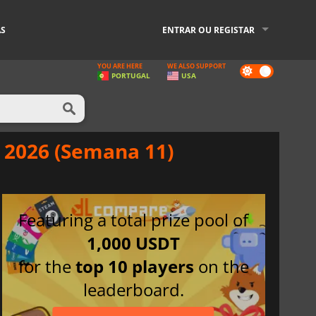
AS
ENTRAR OU REGISTAR
YOU ARE HERE
WE ALSO SUPPORT
Dark
PORTUGAL
USA
mode
 2026 (Semana 11)
Featuring a total prize pool of
1,000 USDT
for the
top 10 players
on the
leaderboard.