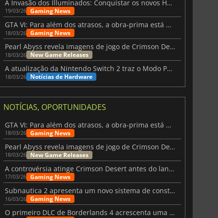
A Invasão dos Illuminados: Conquistar os novos Helldivers 2 Atualização!
Gaming News
19/03/26
GTA VI: Para além dos atrasos, a obra-prima está quase a chegar
Gaming News
18/03/26
Pearl Abyss revela imagens de jogo de Crimson Desert para a PS5
New Game Releases
18/03/26
A atualização da Nintendo Switch 2 traz o Modo Portátil aos jogos mais antigos da Switch
Notícias de Hardware
18/03/26
NOTÍCIAS, OPORTUNIDADES
GTA VI: Para além dos atrasos, a obra-prima está quase a chegar
Gaming News
18/03/26
Pearl Abyss revela imagens de jogo de Crimson Desert para a PS5
New Game Releases
18/03/26
A controvérsia atinge Crimson Desert antes do lançamento
Gaming News
17/03/26
Subnautica 2 apresenta um novo sistema de construção de bases
Gaming News
16/03/26
O primeiro DLC de Borderlands 4 acrescenta uma nova personagem e muito mais