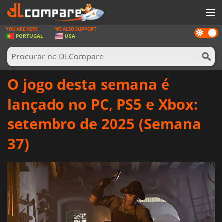
YOU ARE HERE
WE ALSO SUPPORT
Dark
JOGOS
PORTUGAL
USA
mode
GAME CARDS
SOFTWARE
O jogo desta semana é
REWARDS
lançado no PC, PS5 e Xbox:
HARDWARE
setembro de 2025 (Semana
NOTÍCIAS
37)
ENTRAR OU REGISTAR