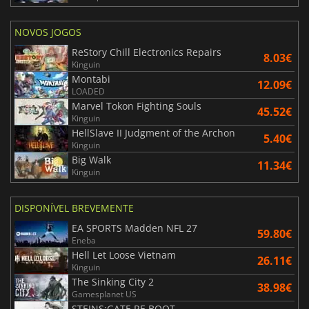
NOVOS JOGOS
ReStory Chill Electronics Repairs
8.03€
Kinguin
Montabi
12.09€
LOADED
Marvel Tokon Fighting Souls
45.52€
Kinguin
HellSlave II Judgment of the Archon
5.40€
Kinguin
Big Walk
11.34€
Kinguin
DISPONÍVEL BREVEMENTE
EA SPORTS Madden NFL 27
59.80€
Eneba
Hell Let Loose Vietnam
26.11€
Kinguin
The Sinking City 2
38.98€
Gamesplanet US
STEINS;GATE RE BOOT