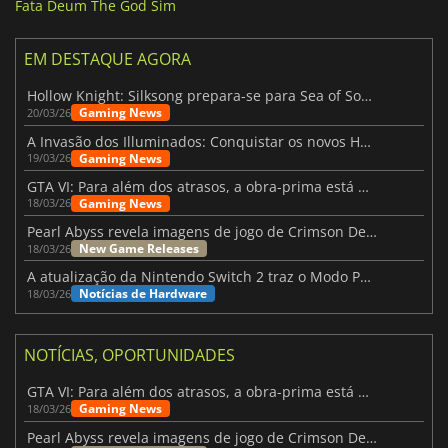
Fata Deum The God Sim
EM DESTAQUE AGORA
Hollow Knight: Silksong prepara-se para Sea of Sorrow com um patch
Gaming News
20/03/26
A Invasão dos Illuminados: Conquistar os novos Helldivers 2 Atualização!
Gaming News
19/03/26
GTA VI: Para além dos atrasos, a obra-prima está quase a chegar
Gaming News
18/03/26
Pearl Abyss revela imagens de jogo de Crimson Desert para a PS5
New Game Releases
18/03/26
A atualização da Nintendo Switch 2 traz o Modo Portátil aos jogos mais antigos da Switch
Notícias de Hardware
18/03/26
NOTÍCIAS, OPORTUNIDADES
GTA VI: Para além dos atrasos, a obra-prima está quase a chegar
Gaming News
18/03/26
Pearl Abyss revela imagens de jogo de Crimson Desert para a PS5