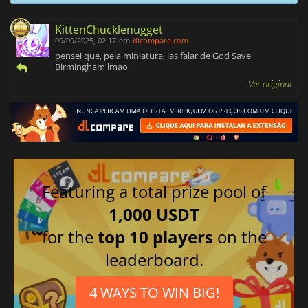
KittenChucklenugget
09/09/2025, 02:17
em
dlcompare.com
pensei que, pela miniatura, ias falar de God Save
Birmingham lmao
Ver original
Featuring a total prize pool of
1,000 USDT
for the
top 10 players
on the
leaderboard.
4 WAYS TO WIN BIG!