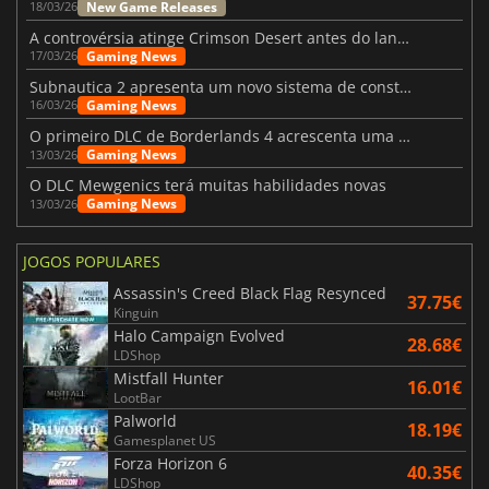
New Game Releases
18/03/26
A controvérsia atinge Crimson Desert antes do lançamento
Gaming News
17/03/26
Subnautica 2 apresenta um novo sistema de construção de bases
Gaming News
16/03/26
O primeiro DLC de Borderlands 4 acrescenta uma nova personagem e muito mais
Gaming News
13/03/26
O DLC Mewgenics terá muitas habilidades novas
Gaming News
13/03/26
JOGOS POPULARES
Assassin's Creed Black Flag Resynced
37.75€
Kinguin
Halo Campaign Evolved
28.68€
LDShop
Mistfall Hunter
16.01€
LootBar
Palworld
18.19€
Gamesplanet US
Forza Horizon 6
40.35€
LDShop