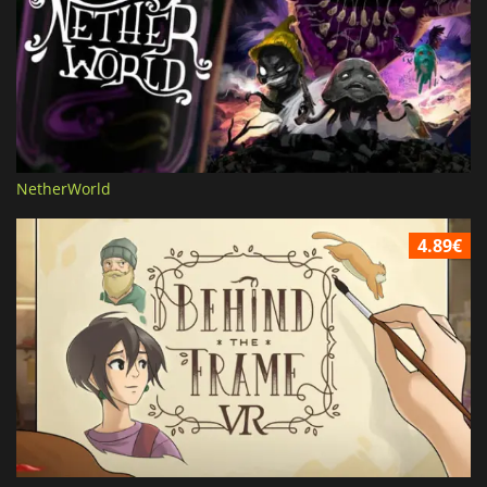
NetherWorld
4.89€