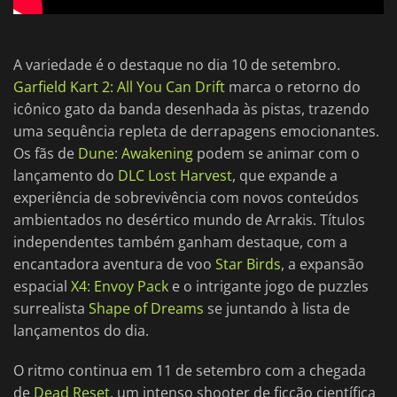
A variedade é o destaque no dia 10 de setembro.
Garfield Kart 2: All You Can Drift
marca o retorno do
icônico gato da banda desenhada às pistas, trazendo
uma sequência repleta de derrapagens emocionantes.
Os fãs de
Dune: Awakening
podem se animar com o
lançamento do
DLC Lost Harvest
, que expande a
experiência de sobrevivência com novos conteúdos
ambientados no desértico mundo de Arrakis. Títulos
independentes também ganham destaque, com a
encantadora aventura de voo
Star Birds
, a expansão
espacial
X4: Envoy Pack
e o intrigante jogo de puzzles
surrealista
Shape of Dreams
se juntando à lista de
lançamentos do dia.
O ritmo continua em 11 de setembro com a chegada
de
Dead Reset
, um intenso shooter de ficção científica