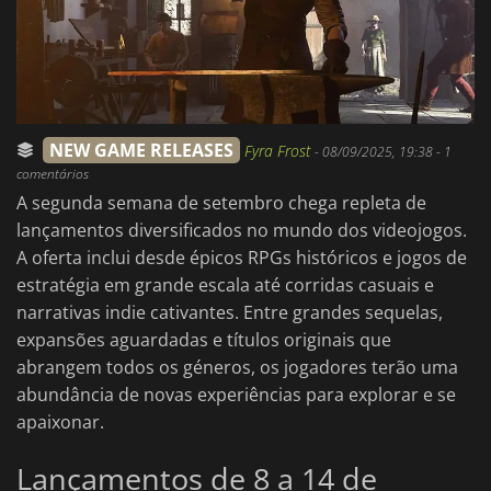
NEW GAME RELEASES
Fyra Frost
-
08/09/2025, 19:38
- 1
comentários
A segunda semana de setembro chega repleta de
lançamentos diversificados no mundo dos videojogos.
A oferta inclui desde épicos RPGs históricos e jogos de
estratégia em grande escala até corridas casuais e
narrativas indie cativantes. Entre grandes sequelas,
expansões aguardadas e títulos originais que
abrangem todos os géneros, os jogadores terão uma
abundância de novas experiências para explorar e se
apaixonar.
Lançamentos de 8 a 14 de