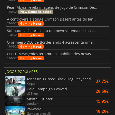
Gaming News
18/03/26
Pearl Abyss revela imagens de jogo de Crimson Desert para a PS5
New Game Releases
18/03/26
A controvérsia atinge Crimson Desert antes do lançamento
Gaming News
17/03/26
Subnautica 2 apresenta um novo sistema de construção de bases
Gaming News
16/03/26
O primeiro DLC de Borderlands 4 acrescenta uma nova personagem e muito mais
Gaming News
13/03/26
O DLC Mewgenics terá muitas habilidades novas
Gaming News
13/03/26
JOGOS POPULARES
Assassin's Creed Black Flag Resynced
37.75€
Kinguin
Halo Campaign Evolved
28.68€
LDShop
Mistfall Hunter
15.95€
LootBar
Palworld
18.20€
Gamesplanet US