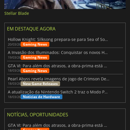
Stellar Blade
EM DESTAQUE AGORA
Hollow Knight: Silksong prepara-se para Sea of Sorrow com um patch
Gaming News
20/03/26
A Invasão dos Illuminados: Conquistar os novos Helldivers 2 Atualização!
Gaming News
19/03/26
GTA VI: Para além dos atrasos, a obra-prima está quase a chegar
Gaming News
18/03/26
Pearl Abyss revela imagens de jogo de Crimson Desert para a PS5
New Game Releases
18/03/26
A atualização da Nintendo Switch 2 traz o Modo Portátil aos jogos mais antigos da Switch
Notícias de Hardware
18/03/26
NOTÍCIAS, OPORTUNIDADES
GTA VI: Para além dos atrasos, a obra-prima está quase a chegar