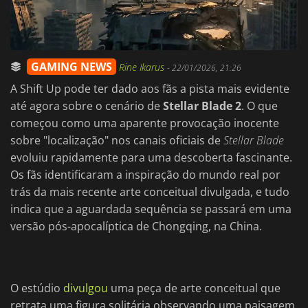
GAMING NEWS
Rine Ikarus
-
22/01/2026, 21:26
A Shift Up pode ter dado aos fãs a pista mais evidente
até agora sobre o cenário de
Stellar Blade 2
. O que
começou como uma aparente provocação inocente
sobre "localização" nos canais oficiais de
Stellar Blade
evoluiu rapidamente para uma descoberta fascinante.
Os fãs identificaram a inspiração do mundo real por
trás da mais recente arte conceitual divulgada, e tudo
indica que a aguardada sequência se passará em uma
versão pós-apocalíptica de Chongqing, na China.
O estúdio
divulgou
uma peça de arte conceitual que
retrata uma figura solitária observando uma paisagem