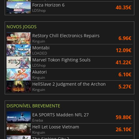
Forza Horizon 6
40.35€
LDShop
NOVOS JOGOS
ReStory Chill Electronics Repairs
6.96€
Kinguin
Montabi
12.09€
LOADED
Marvel Tokon Fighting Souls
41.22€
LDShop
Akatori
6.10€
Kinguin
HellSlave 2 Judgment of the Archon
5.27€
Kinguin
DISPONÍVEL BREVEMENTE
EA SPORTS Madden NFL 27
59.80€
Eneba
Hell Let Loose Vietnam
26.10€
Kinguin
The Sinking City 2