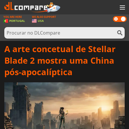
YOU ARE HERE
WE ALSO SUPPORT
Dark
JOGOS
PORTUGAL
USA
mode
GAME CARDS
SOFTWARE
A arte concetual de Stellar
REWARDS
Blade 2 mostra uma China
HARDWARE
pós-apocalíptica
NOTÍCIAS
ENTRAR OU REGISTAR