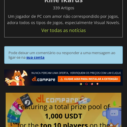
339 Artigos
Um jogador de PC com amor não correspondido por jogos,
adora todos os tipos de jogos, especialmente Visual Novels.
Ver todas as notícias
Pode deixar um comentário ou responder a uma mensagem ao
ligar-se na
sua conta
Featuring a total prize pool of
1,000 USDT
for the
top 10 players
on the