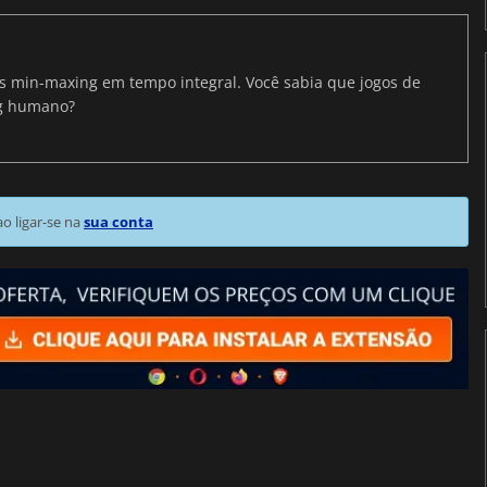
ris min-maxing em tempo integral. Você sabia que jogos de
ng humano?
 ligar-se na
sua conta