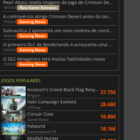
Pearl Abyss revela imagens de jogo de Crimson Desert para a PS5
New Game Releases
18/03/26
A controvérsia atinge Crimson Desert antes do lançamento
Gaming News
17/03/26
Subnautica 2 apresenta um novo sistema de construção de bases
Gaming News
16/03/26
O primeiro DLC de Borderlands 4 acrescenta uma nova personagem e muito mais
Gaming News
13/03/26
O DLC Mewgenics terá muitas habilidades novas
Gaming News
13/03/26
JOGOS POPULARES
Assassin's Creed Black Flag Resynced
37.75€
Kinguin
Halo Campaign Evolved
28.68€
LDShop
Corsair Cove
16.80€
Game Boost
Palworld
18.16€
Gamesplanet US
Mistfall Hunter