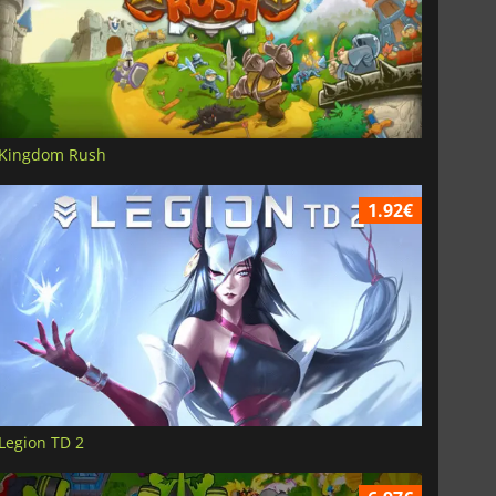
Kingdom Rush
1.92€
Legion TD 2