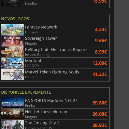
15.95€
LootBar
NOVOS JOGOS
Fantasy Network
4.23€
Difmark
Sovereign Tower
9.66€
Kinguin
ReStory Chill Electronics Repairs
8.99€
Instant Gaming
Montabi
12.09€
LOADED
Marvel Tokon Fighting Souls
41.22€
LDShop
DISPONÍVEL BREVEMENTE
EA SPORTS Madden NFL 27
59.80€
Eneba
Hell Let Loose Vietnam
26.08€
Kinguin
The Sinking City 2
38.92€
Gamesplanet US