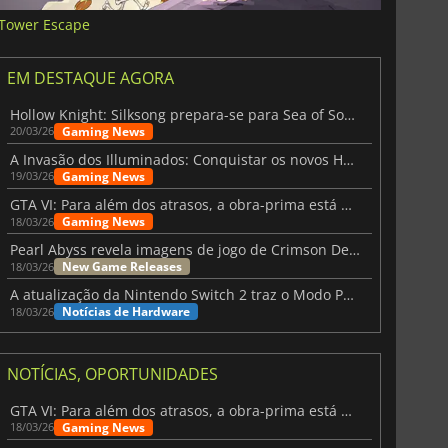
Tower Escape
EM DESTAQUE AGORA
Hollow Knight: Silksong prepara-se para Sea of Sorrow com um patch
Gaming News
20/03/26
A Invasão dos Illuminados: Conquistar os novos Helldivers 2 Atualização!
Gaming News
19/03/26
GTA VI: Para além dos atrasos, a obra-prima está quase a chegar
Gaming News
18/03/26
Pearl Abyss revela imagens de jogo de Crimson Desert para a PS5
New Game Releases
18/03/26
A atualização da Nintendo Switch 2 traz o Modo Portátil aos jogos mais antigos da Switch
Notícias de Hardware
18/03/26
NOTÍCIAS, OPORTUNIDADES
GTA VI: Para além dos atrasos, a obra-prima está quase a chegar
Gaming News
18/03/26