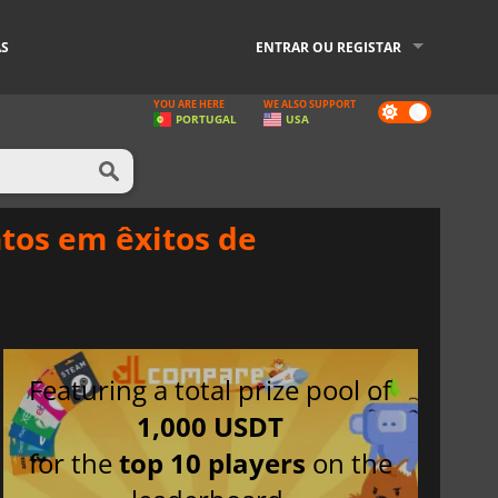
AS
ENTRAR OU REGISTAR
YOU ARE HERE
WE ALSO SUPPORT
Dark
PORTUGAL
USA
mode
tos em êxitos de
Featuring a total prize pool of
1,000 USDT
for the
top 10 players
on the