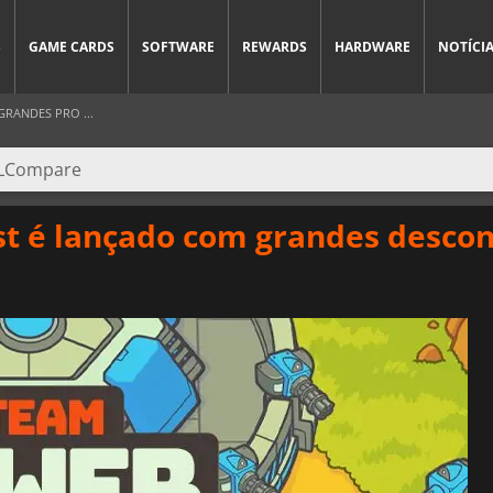
S
GAME CARDS
SOFTWARE
REWARDS
HARDWARE
NOTÍCI
RANDES PRO ...
t é lançado com grandes descon