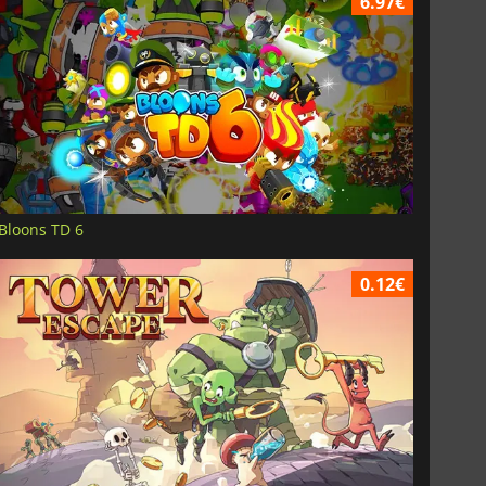
6.97€
Bloons TD 6
0.12€