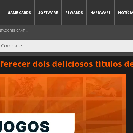
S
GAME CARDS
SOFTWARE
REWARDS
HARDWARE
NOTÍCI
TADORES GRAT ...
ferecer dois deliciosos títulos 