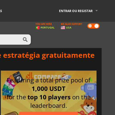
AS
ENTRAR OU REGISTAR
YOU ARE HERE
WE ALSO SUPPORT
Dark
PORTUGAL
USA
mode
de estratégia gratuitamente
Featuring a total prize pool of
1,000 USDT
for the
top 10 players
on the
leaderboard.