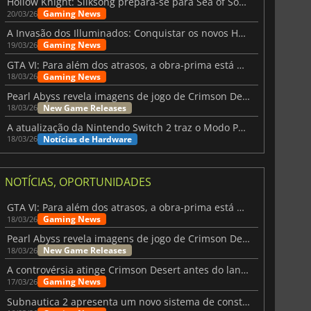
Hollow Knight: Silksong prepara-se para Sea of Sorrow com um patch
Gaming News
20/03/26
A Invasão dos Illuminados: Conquistar os novos Helldivers 2 Atualização!
Gaming News
19/03/26
GTA VI: Para além dos atrasos, a obra-prima está quase a chegar
Gaming News
18/03/26
Pearl Abyss revela imagens de jogo de Crimson Desert para a PS5
New Game Releases
18/03/26
A atualização da Nintendo Switch 2 traz o Modo Portátil aos jogos mais antigos da Switch
Notícias de Hardware
18/03/26
NOTÍCIAS, OPORTUNIDADES
GTA VI: Para além dos atrasos, a obra-prima está quase a chegar
Gaming News
18/03/26
Pearl Abyss revela imagens de jogo de Crimson Desert para a PS5
New Game Releases
18/03/26
A controvérsia atinge Crimson Desert antes do lançamento
Gaming News
17/03/26
Subnautica 2 apresenta um novo sistema de construção de bases