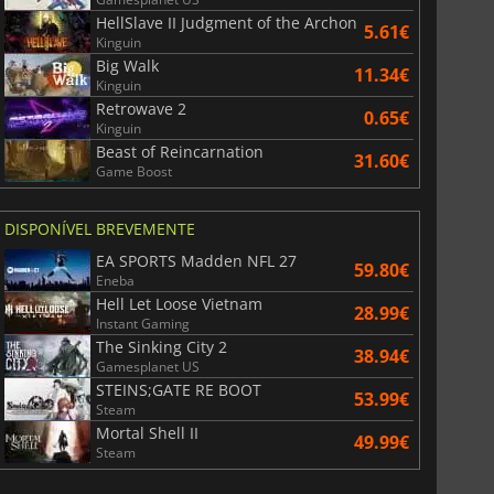
HellSlave II Judgment of the Archon
5.61€
Kinguin
Big Walk
11.34€
Kinguin
Retrowave 2
0.65€
Kinguin
Beast of Reincarnation
31.60€
Game Boost
DISPONÍVEL BREVEMENTE
EA SPORTS Madden NFL 27
59.80€
Eneba
Hell Let Loose Vietnam
28.99€
Instant Gaming
The Sinking City 2
38.94€
Gamesplanet US
STEINS;GATE RE BOOT
53.99€
Steam
Mortal Shell II
49.99€
Steam