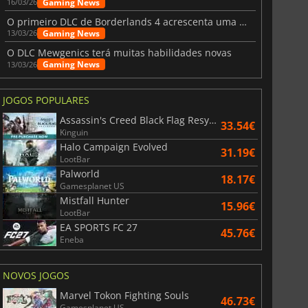
Gaming News
16/03/26
O primeiro DLC de Borderlands 4 acrescenta uma nova personagem e muito mais
Gaming News
13/03/26
O DLC Mewgenics terá muitas habilidades novas
Gaming News
13/03/26
JOGOS POPULARES
Assassin's Creed Black Flag Resynced
33.54€
Kinguin
Halo Campaign Evolved
31.19€
LootBar
Palworld
18.17€
Gamesplanet US
Mistfall Hunter
15.96€
LootBar
EA SPORTS FC 27
45.76€
Eneba
NOVOS JOGOS
Marvel Tokon Fighting Souls
46.73€
Gamesplanet US