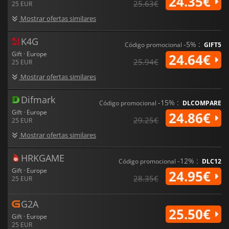
24.35€
25.63€
25 EUR
Mostrar ofertas similares
K4G
-5% :
Código promocional
GIFT5
Gift · Europe
24.64€
25.94€
25 EUR
Mostrar ofertas similares
Difmark
-15% :
Código promocional
DLCOMPARE
Gift · Europe
24.86€
29.25€
25 EUR
Mostrar ofertas similares
HRKGAME
-12% :
Código promocional
DLC12
Gift · Europe
24.95€
28.35€
25 EUR
G2A
25.50€
Gift · Europe
25 EUR