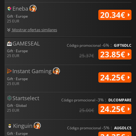
Eneba
20.34€
Gift · Europe
25 EUR
Mostrar ofertas similares
GAMESEAL
-6% :
Código promocional
GIFT6DLC
Gift · Europe
23.85€
25.37€
25 EUR
Instant Gaming
24.25€
Gift · Europe
25 EUR
Startselect
-3% :
Código promocional
DLCOMPARE
Gift · Global
24.25€
25.00€
25 EUR
Kinguin
-5% :
Código promocional
AUGDLC5
Gift · Europe