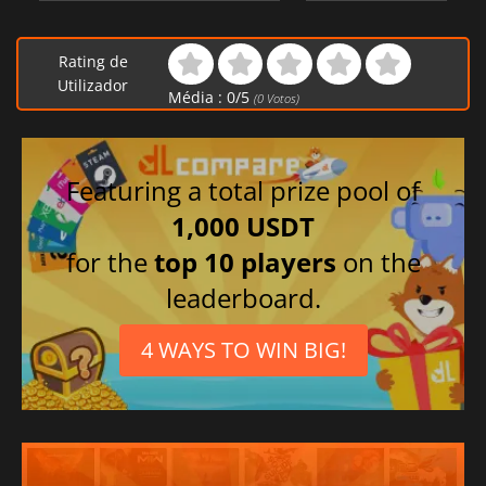
Rating de
Utilizador
Média :
0
/
5
(
0
Votos)
Featuring a total prize pool of
1,000 USDT
for the
top 10 players
on the
leaderboard.
4 WAYS TO WIN BIG!