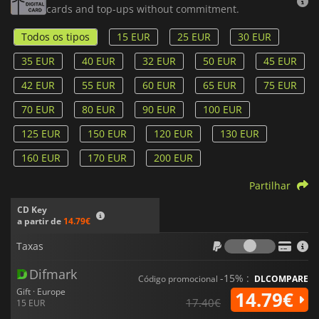
cards and top-ups without commitment.
Todos os tipos
15 EUR
25 EUR
30 EUR
35 EUR
40 EUR
32 EUR
50 EUR
45 EUR
42 EUR
55 EUR
60 EUR
65 EUR
75 EUR
70 EUR
80 EUR
90 EUR
100 EUR
125 EUR
150 EUR
120 EUR
130 EUR
160 EUR
170 EUR
200 EUR
Partilhar
CD Key
a partir de
14.79€
Taxas
Taxas
Difmark
-15% :
Código promocional
DLCOMPARE
Gift · Europe
14.79€
17.40€
15 EUR