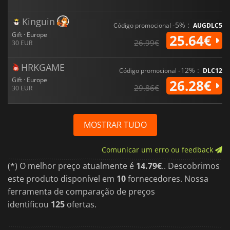
Kinguin
-5% :
Código promocional
AUGDLC5
Gift · Europe
25.64€
26.99€
30 EUR
HRKGAME
-12% :
Código promocional
DLC12
Gift · Europe
26.28€
29.86€
30 EUR
MOSTRAR TUDO
Comunicar um erro ou feedback
(*) O melhor preço atualmente é
14.79€
.. Descobrimos
este produto disponível em
10
fornecedores. Nossa
ferramenta de comparação de preços
identificou
125
ofertas.