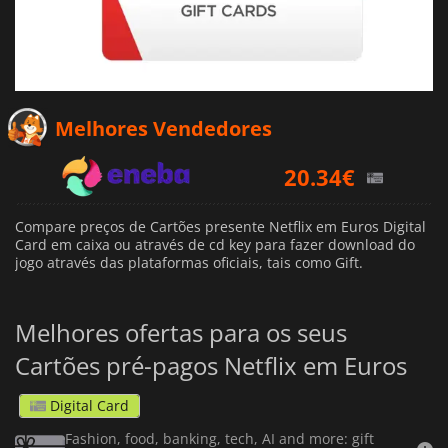
Melhores Vendedores
20.34
€
24.25
€
24.35
€
Compare preços de Cartões presente Netflix em Euros Digital
Card em caixa ou através de cd key para fazer download do
jogo através das plataformas oficiais, tais como Gift.
Melhores ofertas para os seus
Cartões pré-pagos Netflix em Euros
Digital Card
Fashion, food, banking, tech, AI and more: gift