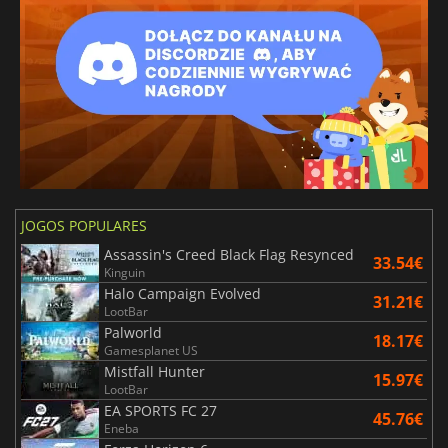
JOGOS POPULARES
Assassin's Creed Black Flag Resynced
33.54€
Kinguin
Halo Campaign Evolved
31.21€
LootBar
Palworld
18.17€
Gamesplanet US
Mistfall Hunter
15.97€
LootBar
EA SPORTS FC 27
45.76€
Eneba