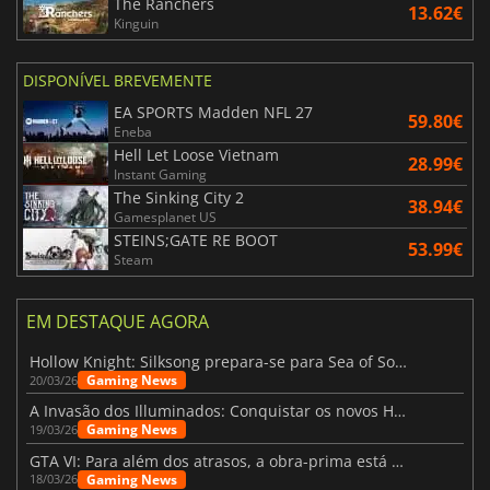
The Ranchers
13.62€
Kinguin
DISPONÍVEL BREVEMENTE
EA SPORTS Madden NFL 27
59.80€
Eneba
Hell Let Loose Vietnam
28.99€
Instant Gaming
The Sinking City 2
38.94€
Gamesplanet US
STEINS;GATE RE BOOT
53.99€
Steam
EM DESTAQUE AGORA
Hollow Knight: Silksong prepara-se para Sea of Sorrow com um patch
Gaming News
20/03/26
A Invasão dos Illuminados: Conquistar os novos Helldivers 2 Atualização!
Gaming News
19/03/26
GTA VI: Para além dos atrasos, a obra-prima está quase a chegar
Gaming News
18/03/26