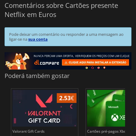
Comentários sobre Cartões presente
Netflix em Euros
Pode deixar um comentário ou responder a uma mensagem ao
ligar-se na
sua conta
Poderá também gostar
2.53
€
Valorant Gift Cards
Cartões pré-pagos Xbox Live 