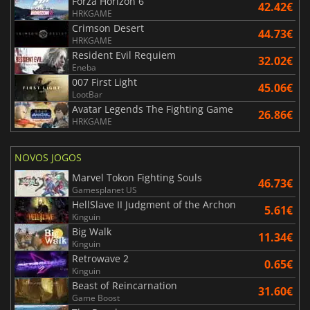
Forza Horizon 6
42.42€
HRKGAME
Crimson Desert
44.73€
HRKGAME
Resident Evil Requiem
32.02€
Eneba
007 First Light
45.06€
LootBar
Avatar Legends The Fighting Game
26.86€
HRKGAME
NOVOS JOGOS
Marvel Tokon Fighting Souls
46.73€
Gamesplanet US
HellSlave II Judgment of the Archon
5.61€
Kinguin
Big Walk
11.34€
Kinguin
Retrowave 2
0.65€
Kinguin
Beast of Reincarnation
31.60€
Game Boost