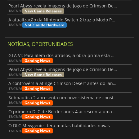
Pearl Abyss revela imagens de jogo de Crimson Desert para a PS5
New Game Releases
18/03/26
A atualização da Nintendo Switch 2 traz o Modo Portátil aos jogos mais antigos da Switch
Notícias de Hardware
18/03/26
NOTÍCIAS, OPORTUNIDADES
GTA VI: Para além dos atrasos, a obra-prima está quase a chegar
Gaming News
18/03/26
Pearl Abyss revela imagens de jogo de Crimson Desert para a PS5
New Game Releases
18/03/26
A controvérsia atinge Crimson Desert antes do lançamento
Gaming News
17/03/26
Subnautica 2 apresenta um novo sistema de construção de bases
Gaming News
16/03/26
O primeiro DLC de Borderlands 4 acrescenta uma nova personagem e muito mais
Gaming News
13/03/26
O DLC Mewgenics terá muitas habilidades novas
Gaming News
13/03/26