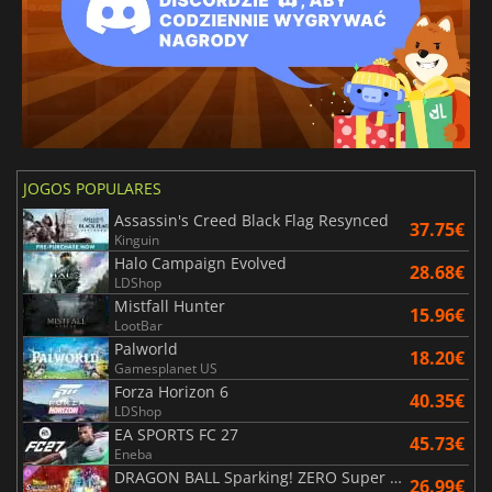
JOGOS POPULARES
Assassin's Creed Black Flag Resynced
37.75€
Kinguin
Halo Campaign Evolved
28.68€
LDShop
Mistfall Hunter
15.96€
LootBar
Palworld
18.20€
Gamesplanet US
Forza Horizon 6
40.35€
LDShop
EA SPORTS FC 27
45.73€
Eneba
DRAGON BALL Sparking! ZERO Super Limit Breaking NEO
26.99€