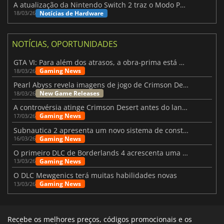
A atualização da Nintendo Switch 2 traz o Modo Portátil aos jogos mais antigos da Switch
Notícias de Hardware
18/03/26
NOTÍCIAS, OPORTUNIDADES
GTA VI: Para além dos atrasos, a obra-prima está quase a chegar
Gaming News
18/03/26
Pearl Abyss revela imagens de jogo de Crimson Desert para a PS5
New Game Releases
18/03/26
A controvérsia atinge Crimson Desert antes do lançamento
Gaming News
17/03/26
Subnautica 2 apresenta um novo sistema de construção de bases
Gaming News
16/03/26
O primeiro DLC de Borderlands 4 acrescenta uma nova personagem e muito mais
Gaming News
13/03/26
O DLC Mewgenics terá muitas habilidades novas
Gaming News
13/03/26
Recebe os melhores preços, códigos promocionais e os