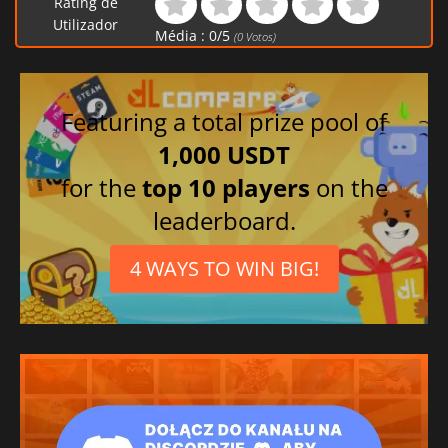
Rating de
Utilizador
Média :
0
/
5
(
0
Votos)
Featuring a total prize pool of
1,000 USDT
for the
top 10 players
on the
leaderboard.
4 WAYS TO WIN BIG!