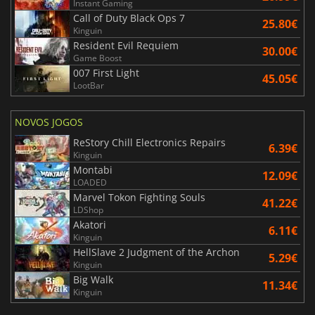
Instant Gaming
Call of Duty Black Ops 7
25.80€
Kinguin
Resident Evil Requiem
30.00€
Game Boost
007 First Light
45.05€
LootBar
NOVOS JOGOS
ReStory Chill Electronics Repairs
6.39€
Kinguin
Montabi
12.09€
LOADED
Marvel Tokon Fighting Souls
41.22€
LDShop
Akatori
6.11€
Kinguin
HellSlave 2 Judgment of the Archon
5.29€
Kinguin
Big Walk
11.34€
Kinguin