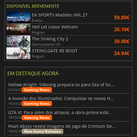
DISPONÍVEL BREVEMENTE
EA SPORTS Madden NFL 27
59.80€
Eneba
Hell Let Loose Vietnam
26.10€
Kinguin
The Sinking City 2
39.00€
Gamesplanet US
STEINS;GATE RE BOOT
24.94€
Kinguin
EM DESTAQUE AGORA
Hollow Knight: Silksong prepara-se para Sea of Sorrow com um patch
Gaming News
20/03/26
A Invasão dos Illuminados: Conquistar os novos Helldivers 2 Atualização!
Gaming News
19/03/26
GTA VI: Para além dos atrasos, a obra-prima está quase a chegar
Gaming News
18/03/26
Pearl Abyss revela imagens de jogo de Crimson Desert para a PS5
New Game Releases
18/03/26