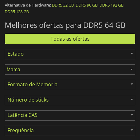
Alternativa de Hardware:
DDR5 32 GB
,
DDR5 96 GB
,
DDR5 192 GB
,
64GB de RAM
é uma configuração bastante poderosa. Ela
DDR5 128 GB
pode ser composta por
2 módulos de 32GB
ou
4 módulos de
16GB
, sendo uma configuração mais potente do que a
Melhores ofertas para DDR5 64 GB
recomendada para jogos AAA e outros aplicativos que exigem
muitos recursos.
Todas as ofertas
Estado
Formato de Memória
Número de sticks
Latência CAS
Frequência