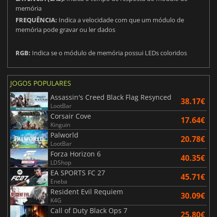
memória
FREQUÊNCIA:
Indica a velocidade com que um módulo de
memória pode gravar ou ler dados
RGB:
Indica se o módulo de memória possui LEDs coloridos
JOGOS POPULARES
Assassin's Creed Black Flag Resynced
38.17€
LootBar
Corsair Cove
17.64€
Kinguin
Palworld
20.78€
LootBar
Forza Horizon 6
40.35€
LDShop
EA SPORTS FC 27
45.71€
Eneba
Resident Evil Requiem
30.09€
K4G
Call of Duty Black Ops 7
25.80€