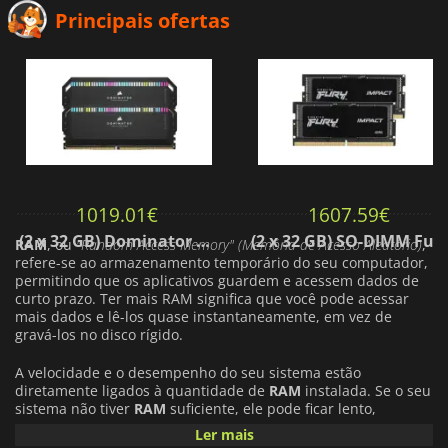
Principais ofertas
1019.01
€
1607.59
€
(2 x 32 GB) Dominator Platinium RGB Black 5600 MHz - CAS 40
(2 x 32 GB) SO-DIMM Fury Impact 5600 MHz - CAS 40
RAM
, ou
"Random Access Memory" (Memória de Acesso Aleatório)
,
refere-se ao armazenamento temporário do seu computador,
permitindo que os aplicativos guardem e acessem dados de
curto prazo. Ter mais RAM significa que você pode acessar
mais dados e lê-los quase instantaneamente, em vez de
gravá-los no disco rígido.
A velocidade e o desempenho do seu sistema estão
diretamente ligados à quantidade de
RAM
instalada. Se o seu
sistema não tiver
RAM
suficiente, ele pode ficar lento,
especialmente ao executar várias tarefas simultaneamente ou
Ler mais
abrir vários programas e aplicativos ao mesmo tempo.