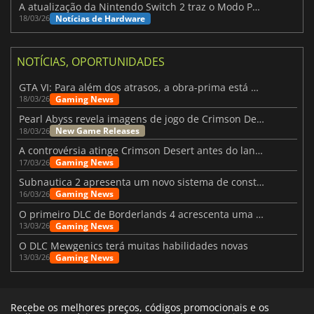
A atualização da Nintendo Switch 2 traz o Modo Portátil aos jogos mais antigos da Switch
Notícias de Hardware
18/03/26
NOTÍCIAS, OPORTUNIDADES
GTA VI: Para além dos atrasos, a obra-prima está quase a chegar
Gaming News
18/03/26
Pearl Abyss revela imagens de jogo de Crimson Desert para a PS5
New Game Releases
18/03/26
A controvérsia atinge Crimson Desert antes do lançamento
Gaming News
17/03/26
Subnautica 2 apresenta um novo sistema de construção de bases
Gaming News
16/03/26
O primeiro DLC de Borderlands 4 acrescenta uma nova personagem e muito mais
Gaming News
13/03/26
O DLC Mewgenics terá muitas habilidades novas
Gaming News
13/03/26
Recebe os melhores preços, códigos promocionais e os