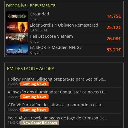
DISPONÍVEL BREVEMENTE
Grounded
14.75€
Kinguin
Elder Scrolls 4 Oblivion Remastered
25.12€
GAMESEAL
Hell Let Loose Vietnam
26.08€
Kinguin
EA SPORTS Madden NFL 27
53.21€
Kinguin
EM DESTAQUE AGORA
Hollow Knight: Silksong prepara-se para Sea of Sorrow com um patch
Gaming News
20/03/26
A Invasão dos Illuminados: Conquistar os novos Helldivers 2 Atualização!
Gaming News
19/03/26
GTA VI: Para além dos atrasos, a obra-prima está quase a chegar
Gaming News
18/03/26
Pearl Abyss revela imagens de jogo de Crimson Desert para a PS5
New Game Releases
18/03/26