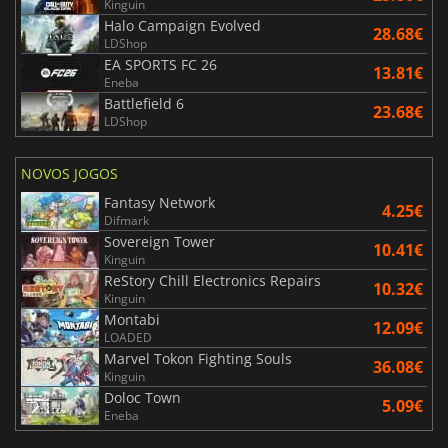
Kinguin
Halo Campaign Evolved
28.68€
LDShop
EA SPORTS FC 26
13.81€
Eneba
Battlefield 6
23.68€
LDShop
NOVOS JOGOS
Fantasy Network
4.25€
Difmark
Sovereign Tower
10.41€
Kinguin
ReStory Chill Electronics Repairs
10.32€
Kinguin
Montabi
12.09€
LOADED
Marvel Tokon Fighting Souls
36.08€
Kinguin
Doloc Town
5.09€
Eneba