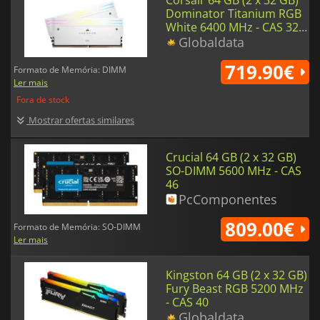
Corsair 64 GB (2 x 32 GB)
Dominator Titanium RGB
White 6400 MHz - CAS 32 -
1.4V
Globaldata
719.90€
Formato de Memória: DIMM
Ler mais
Fora de stock
Mostrar ofertas similares
Crucial 64 GB (2 x 32 GB)
SO-DIMM 5600 MHz - CAS
46
PcComponentes
809.00€
Formato de Memória: SO-DIMM
Ler mais
Kingston 64 GB (2 x 32 GB)
Fury Beast RGB 5200 MHz
- CAS 40
Globaldata