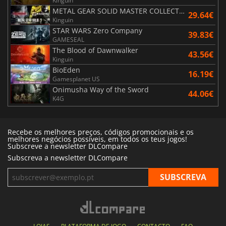
Kinguin
METAL GEAR SOLID MASTER COLLECTION Vol.2
29.64€
Kinguin
STAR WARS Zero Company
39.83€
GAMESEAL
The Blood of Dawnwalker
43.56€
Kinguin
BioEden
16.19€
Gamesplanet US
Onimusha Way of the Sword
44.06€
K4G
Recebe os melhores preços, códigos promocionais e os
melhores negócios possíveis, em todos os teus jogos!
Subscreve a newsletter DLCompare
Subscreva a newsletter DLCompare