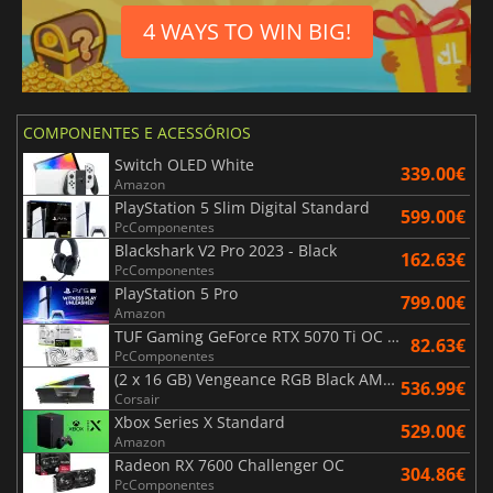
4 WAYS TO WIN BIG!
COMPONENTES E ACESSÓRIOS
Switch OLED White
339.00€
Amazon
PlayStation 5 Slim Digital Standard
599.00€
PcComponentes
Blackshark V2 Pro 2023 - Black
162.63€
PcComponentes
PlayStation 5 Pro
799.00€
Amazon
TUF Gaming GeForce RTX 5070 Ti OC White Edition 16GB
82.63€
PcComponentes
(2 x 16 GB) Vengeance RGB Black AMD Expo 6000 MHz - CAS 30
536.99€
Corsair
Xbox Series X Standard
529.00€
Amazon
Radeon RX 7600 Challenger OC
304.86€
PcComponentes