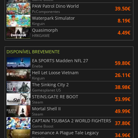
PAW Patrol Dino World
39.50€
PcComponentes
Waterpark Simulator
8.19€
Kinguin
Quasimorph
4.49€
HRKGAME
DISPONÍVEL BREVEMENTE
EA SPORTS Madden NFL 27
59.80€
Eneba
Hell Let Loose Vietnam
26.11€
Kinguin
The Sinking City 2
38.98€
Gamesplanet US
STEINS;GATE RE BOOT
53.99€
Steam
Mortal Shell II
49.99€
Steam
CAPTAIN TSUBASA 2 WORLD FIGHTERS
37.80€
Game Boost
Resonance A Plague Tale Legacy
34.96€