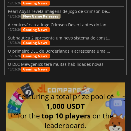
Gaming News
18/03/26
Pearl Abyss revela imagens de jogo de Crimson Desert para a PS5
New Game Releases
18/03/26
A controvérsia atinge Crimson Desert antes do lançamento
Gaming News
17/03/26
Subnautica 2 apresenta um novo sistema de construção de bases
Gaming News
16/03/26
O primeiro DLC de Borderlands 4 acrescenta uma nova personagem e muito mais
Gaming News
13/03/26
O DLC Mewgenics terá muitas habilidades novas
Gaming News
13/03/26
Featuring a total prize pool of
1,000 USDT
for the
top 10 players
on the
leaderboard.