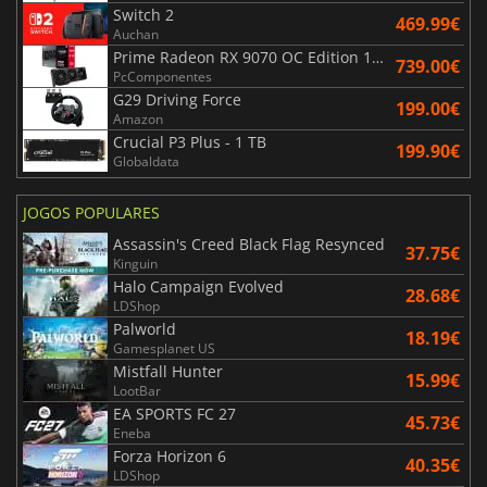
Switch 2
469.99€
Auchan
Prime Radeon RX 9070 OC Edition 16GB
739.00€
PcComponentes
G29 Driving Force
199.00€
Amazon
Crucial P3 Plus - 1 TB
199.90€
Globaldata
JOGOS POPULARES
Assassin's Creed Black Flag Resynced
37.75€
Kinguin
Halo Campaign Evolved
28.68€
LDShop
Palworld
18.19€
Gamesplanet US
Mistfall Hunter
15.99€
LootBar
EA SPORTS FC 27
45.73€
Eneba
Forza Horizon 6
40.35€
LDShop