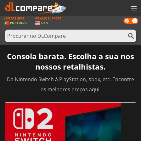
YOU ARE HERE
WE ALSO SUPPORT
Dark
JOGOS
PORTUGAL
USA
mode
GAME CARDS
SOFTWARE
Consola barata. Escolha a sua nos
REWARDS
nossos retalhistas.
HARDWARE
Da Nintendo Switch à PlayStation, Xbox, etc. Encontre
NOTÍCIAS
os melhores preços aqui.
ENTRAR OU REGISTAR