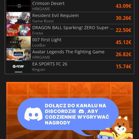
Crimson Desert
43.09€
HRKGAME
Resident Evil Requiem
30.26€
Game Boost
DRAGON BALL Sparking! ZERO Super Limit Breaking NEO
22.50€
Eneba
007 First Light
45.12€
LootBar
Avatar Legends The Fighting Game
26.82€
HRKGAME
EA SPORTS FC 26
15.74€
Kinguin