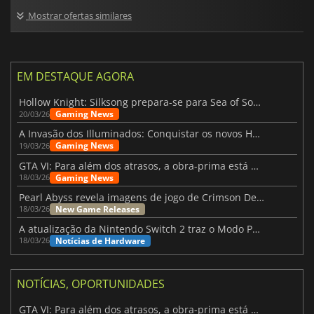
Mostrar ofertas similares
EM DESTAQUE AGORA
Hollow Knight: Silksong prepara-se para Sea of Sorrow com um patch
Gaming News
20/03/26
A Invasão dos Illuminados: Conquistar os novos Helldivers 2 Atualização!
Gaming News
19/03/26
GTA VI: Para além dos atrasos, a obra-prima está quase a chegar
Gaming News
18/03/26
Pearl Abyss revela imagens de jogo de Crimson Desert para a PS5
New Game Releases
18/03/26
A atualização da Nintendo Switch 2 traz o Modo Portátil aos jogos mais antigos da Switch
Notícias de Hardware
18/03/26
NOTÍCIAS, OPORTUNIDADES
GTA VI: Para além dos atrasos, a obra-prima está quase a chegar