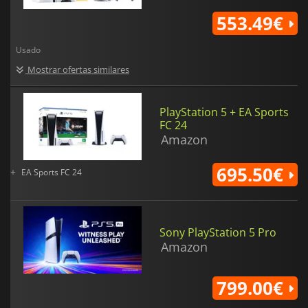
553.49€
Usado
Mostrar ofertas similares
PlayStation 5 + EA Sports
FC 24
Amazon
695.50€
+
EA Sports FC 24
Sony PlayStation 5 Pro
Amazon
799.00€