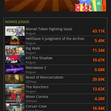
NOVOS JOGOS
Marvel Tokon Fighting Souls
43.11€
Kinguin
HellSlave II Judgment of the Archon
5.49€
Kinguin
Big Walk
11.34€
Kinguin
Kill The Shadow
10.67€
Kinguin
Retrowave 2
0.68€
Kinguin
Beast of Reincarnation
29.69€
LDShop
The Ranchers
13.62€
Kinguin
Moon Corona
4.28€
Difmark
Corsair Cove
16.94€
Game Boost