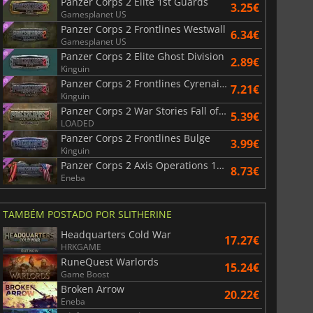
Panzer Corps 2 Elite 1st Guards
3.25€
Gamesplanet US
Panzer Corps 2 Frontlines Westwall
6.34€
Gamesplanet US
Panzer Corps 2 Elite Ghost Division
2.89€
Kinguin
Panzer Corps 2 Frontlines Cyrenaica
7.21€
Kinguin
Panzer Corps 2 War Stories Fall of Poland
5.39€
LOADED
Panzer Corps 2 Frontlines Bulge
3.99€
Kinguin
Panzer Corps 2 Axis Operations 1946
8.73€
Eneba
TAMBÉM POSTADO POR SLITHERINE
6.75
€
15.48
€
Headquarters Cold War
17.27€
HRKGAME
RuneQuest Warlords
15.24€
Game Boost
Broken Arrow
20.22€
War WARHAMMER 3
Lies Of P
Eneba