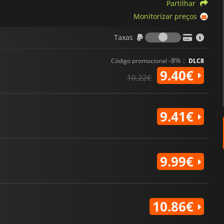
Partilhar
Monitorizar preços
Taxas
Taxas
-8% :
Código promocional
DLC8
9.40€
10.22€
9.41€
9.99€
10.86€