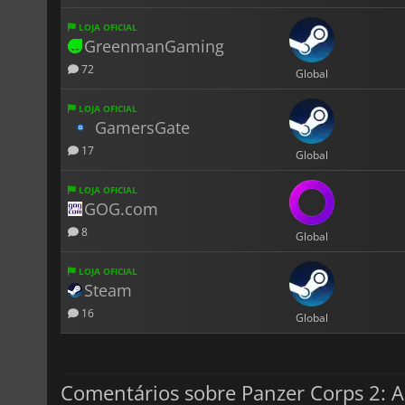
LOJA OFICIAL
GreenmanGaming
72
Global
LOJA OFICIAL
GamersGate
17
Global
LOJA OFICIAL
GOG.com
8
Global
LOJA OFICIAL
Steam
16
Global
Comentários sobre Panzer Corps 2: All