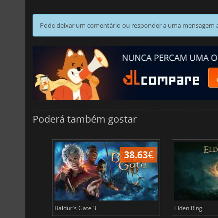
Pode deixar um comentário ou responder a uma mensagem ao
Poderá também gostar
43.97
€
38.63
€
Baldur's Gate 3
Elden Ring