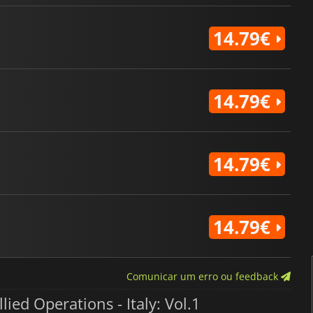
14.79€
14.79€
14.79€
14.79€
Comunicar um erro ou feedback
ied Operations - Italy: Vol.1