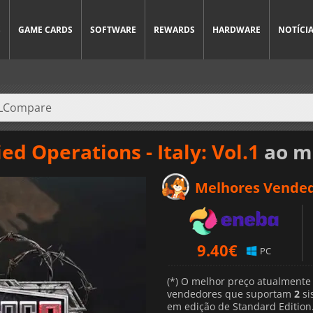
S
GAME CARDS
SOFTWARE
REWARDS
HARDWARE
NOTÍCI
1
ed Operations - Italy: Vol.1
ao m
Melhores Vende
9.40
€
PC
(*) O melhor preço atualmente
vendedores que suportam
2
si
em edição de Standard Edition