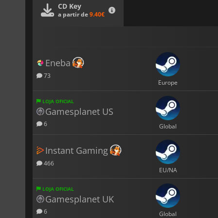
CD Key
a partir de
9.40€
Eneba
73
Europe
LOJA OFICIAL
Gamesplanet US
6
Global
Instant Gaming
466
EU/NA
LOJA OFICIAL
Gamesplanet UK
6
Global