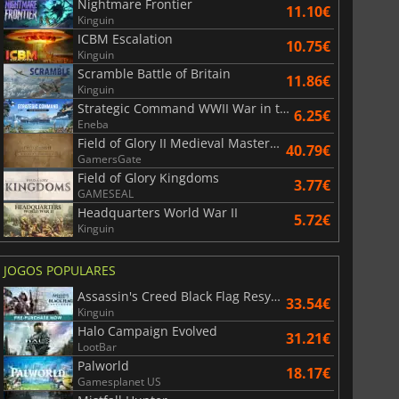
Nightmare Frontier
11.10€
Kinguin
ICBM Escalation
10.75€
Kinguin
Scramble Battle of Britain
11.86€
Kinguin
Strategic Command WWII War in the Pacific
6.25€
Eneba
Field of Glory II Medieval Masters Edition
40.79€
GamersGate
Field of Glory Kingdoms
3.77€
GAMESEAL
Headquarters World War II
5.72€
Kinguin
JOGOS POPULARES
Assassin's Creed Black Flag Resynced
33.54€
Kinguin
Halo Campaign Evolved
31.21€
LootBar
Palworld
18.17€
Gamesplanet US