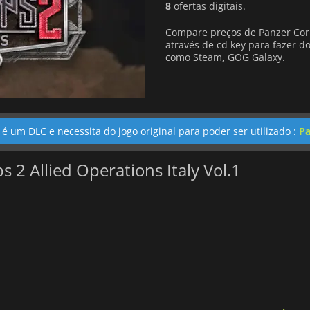
8
ofertas digitais.
Compare preços de Panzer Corps
através de cd key para fazer do
como Steam, GOG Galaxy.
 é um DLC e necessita do jogo original para poder ser utilizado :
Pa
 2 Allied Operations Italy Vol.1