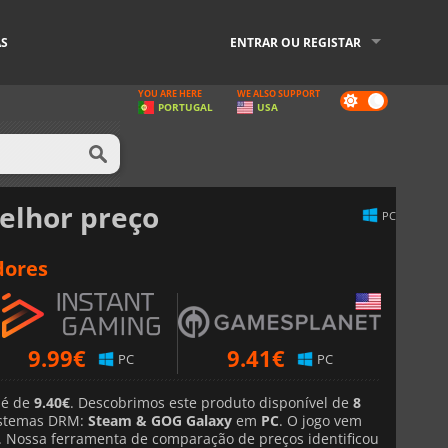
AS
ENTRAR OU REGISTAR
YOU ARE HERE
WE ALSO SUPPORT
Dark
PORTUGAL
USA
mode
elhor preço
PC
dores
9.99
€
9.41
€
PC
PC
 é de
9.40€
. Descobrimos este produto disponível de
8
stemas DRM:
Steam & GOG Galaxy
em
PC
. O jogo vem
. Nossa ferramenta de comparação de preços identificou