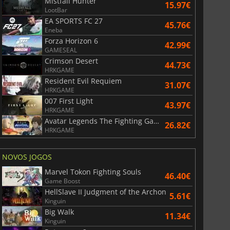
Mistfall Hunter
15.97€
LootBar
EA SPORTS FC 27
45.76€
Eneba
Forza Horizon 6
42.99€
GAMESEAL
Crimson Desert
44.73€
HRKGAME
Resident Evil Requiem
31.07€
HRKGAME
007 First Light
43.97€
HRKGAME
Avatar Legends The Fighting Game
26.82€
HRKGAME
NOVOS JOGOS
Marvel Tokon Fighting Souls
46.40€
Game Boost
HellSlave II Judgment of the Archon
5.61€
Kinguin
Big Walk
11.34€
Kinguin