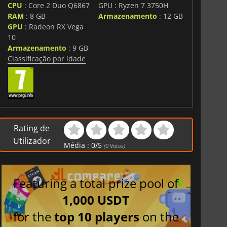
CPU
: Core 2 Duo Q6867
GPU : Ryzen 7 3750H
RAM
: 8 GB
Armazenamento
: 12 GB
GPU
: Radeon RX Vega
10
Armazenamento
: 9 GB
Classificação por idade
Rating de
Utilizador
Média :
0
/
5
(
0
Votos)
Featuring a total prize pool of
1,000 USDT
for the
top 10 players
on the