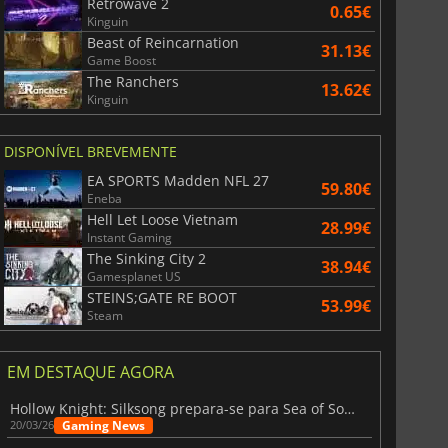
Retrowave 2
0.65€
Kinguin
Beast of Reincarnation
31.13€
Game Boost
The Ranchers
13.62€
Kinguin
DISPONÍVEL BREVEMENTE
EA SPORTS Madden NFL 27
59.80€
Eneba
Hell Let Loose Vietnam
28.99€
Instant Gaming
The Sinking City 2
38.94€
Gamesplanet US
STEINS;GATE RE BOOT
53.99€
Steam
EM DESTAQUE AGORA
Hollow Knight: Silksong prepara-se para Sea of Sorrow com um patch
Gaming News
20/03/26