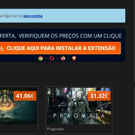
 ligar-se na
sua conta
41.06
€
31.32
€
Pragmata
Total 