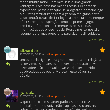
modo multijogador. Para mim, isso é uma grande
vantagem. Com base nas minhas actuais 10 horas de
experiência, posso dizer que, se já jogaste o primeiro jogo
e/ou estás familiarizado com o género, mergulha neste.
Caso contrário, vais desistir logo na primeira hora. Porque
não te prende a respiração como no primeiro jogo. É
preciso verificar constantemente os registos e as
informações que o jogo nos dá. Pessoalmente, gostei e
recomendo-o, mas prepara-te para alguma dificuldade.
Ver original
SlDiorite5
22/05/2026, 00:13
em
dlcompare.com
Uma sequela digna e uma grande melhoria em relação a
Below Zero. Estou ansioso por ver o que a Krafton vai
dizer sobre o facto de Unknown Worlds ter atingido todos
os objectivos que pediu. Merecem esse bónus, sem
dúvida!
Ver original
gonzola
21/05/2026, 21:15
em
dlcompare.es
O que torna o acesso antecipado a Subnautica 2
particularmente atrativo não é apenas o seu universo
subaquático, mas também a sensação de explorar um