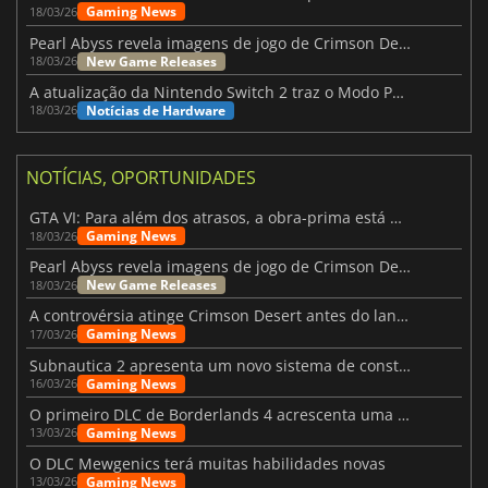
Gaming News
18/03/26
Pearl Abyss revela imagens de jogo de Crimson Desert para a PS5
New Game Releases
18/03/26
A atualização da Nintendo Switch 2 traz o Modo Portátil aos jogos mais antigos da Switch
Notícias de Hardware
18/03/26
NOTÍCIAS, OPORTUNIDADES
GTA VI: Para além dos atrasos, a obra-prima está quase a chegar
Gaming News
18/03/26
Pearl Abyss revela imagens de jogo de Crimson Desert para a PS5
New Game Releases
18/03/26
A controvérsia atinge Crimson Desert antes do lançamento
Gaming News
17/03/26
Subnautica 2 apresenta um novo sistema de construção de bases
Gaming News
16/03/26
O primeiro DLC de Borderlands 4 acrescenta uma nova personagem e muito mais
Gaming News
13/03/26
O DLC Mewgenics terá muitas habilidades novas
Gaming News
13/03/26