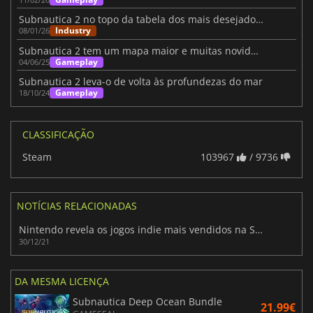
Subnautica 2 no topo da tabela dos mais desejados do Steam para 2026
Industry
08/01/26
Subnautica 2 tem um mapa maior e muitas novidades
Gameplay
04/06/25
Subnautica 2 leva-o de volta às profundezas do mar
Gameplay
18/10/24
CLASSIFICAÇÃO
Steam
103967
/ 9736
NOTÍCIAS RELACIONADAS
Nintendo revela os jogos indie mais vendidos na Switch
30/12/21
DA MESMA LICENÇA
Subnautica Deep Ocean Bundle
21.99€