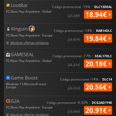
planeta alienígena.
LootBar
-15% :
Código promocional
DLC13DEAL
PC/Xbox Play Anywhere · Global
18.94€
22.28€
Kinguin
-14% :
Código promocional
RAB14DLC
PC/Xbox Play Anywhere · Europe
19.84€
23.07€
Mostrar ofertas similares
GAMESEAL
-17% :
Código promocional
SEAL17DLC
PC/Xbox Play Anywhere · Global
20.18€
24.31€
Game Boost
-14% :
Código promocional
DLC14
Windows 11/Microsoft store ·
20.56€
Europe
23.91€
G2A
-9.33% :
Código promocional
DCG2AD1Y4E
PC/Xbox Play Anywhere · Europe
20.91€
23.06€
Mostrar ofertas similares