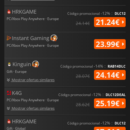
HRKGAME
-12% :
Código promocional
DLC12
PC/Xbox Play Anywhere · Europe
21.24€
24.14€
Instant Gaming
23.99€
PC/Xbox Play Anywhere · Europe
Kinguin
-14% :
Código promocional
RAB14DLC
Gift · Europe
24.14€
28.07€
Mostrar ofertas similares
K4G
-12% :
Código promocional
DLC12DEAL
PC/Xbox Play Anywhere · Europe
25.19€
28.62€
Mostrar ofertas similares
HRKGAME
-12% :
Código promocional
DLC12
Gift · Global