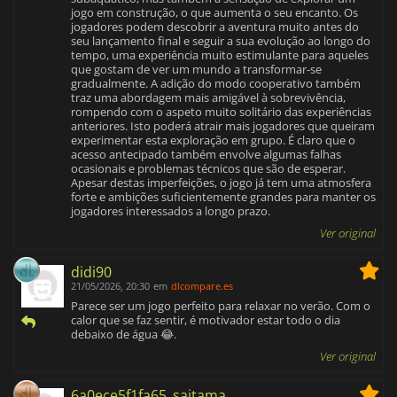
jogo em construção, o que aumenta o seu encanto. Os
jogadores podem descobrir a aventura muito antes do
seu lançamento final e seguir a sua evolução ao longo do
tempo, uma experiência muito estimulante para aqueles
que gostam de ver um mundo a transformar-se
gradualmente. A adição do modo cooperativo também
traz uma abordagem mais amigável à sobrevivência,
rompendo com o aspeto muito solitário das experiências
anteriores. Isto poderá atrair mais jogadores que queiram
experimentar esta exploração em grupo. É claro que o
acesso antecipado também envolve algumas falhas
ocasionais e problemas técnicos que são de esperar.
Apesar destas imperfeições, o jogo já tem uma atmosfera
forte e ambições suficientemente grandes para manter os
jogadores interessados a longo prazo.
Ver original
didi90
21/05/2026, 20:30
em
dlcompare.es
Parece ser um jogo perfeito para relaxar no verão. Com o
calor que se faz sentir, é motivador estar todo o dia
debaixo de água 😂.
Ver original
6a0ece5f1fa65_saitama