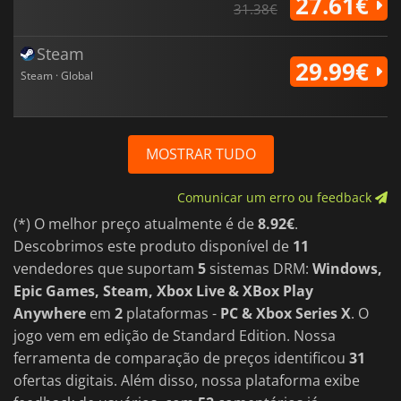
27.61€
31.38€
Steam
29.99€
Steam · Global
MOSTRAR TUDO
Comunicar um erro ou feedback
(*) O melhor preço atualmente é de
8.92€
.
Descobrimos este produto disponível de
11
vendedores que suportam
5
sistemas DRM:
Windows,
Epic Games, Steam, Xbox Live & XBox Play
Anywhere
em
2
plataformas -
PC & Xbox Series X
. O
jogo vem em edição de Standard Edition. Nossa
ferramenta de comparação de preços identificou
31
ofertas digitais. Além disso, nossa plataforma exibe