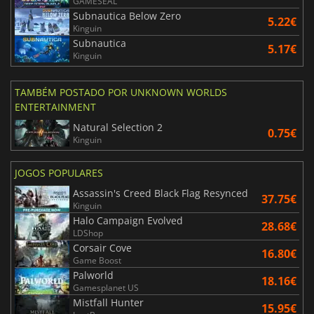
GAMESEAL
Subnautica Below Zero
5.22€
Kinguin
Subnautica
5.17€
Kinguin
TAMBÉM POSTADO POR UNKNOWN WORLDS
ENTERTAINMENT
Natural Selection 2
0.75€
Kinguin
JOGOS POPULARES
Assassin's Creed Black Flag Resynced
37.75€
Kinguin
Halo Campaign Evolved
28.68€
LDShop
Corsair Cove
16.80€
Game Boost
Palworld
18.16€
Gamesplanet US
Mistfall Hunter
15.95€