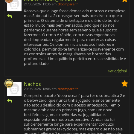
21/05/2026, 11:36
em
dlcompare.fr
Receava que o jogo fosse demasiado moroso e complexo,
mas Subnautica 2 consegue ser mais acessível do que o
primeiro. O sistema de orientação e o diário de bordo
estão muito mais bem pensados, pelo que não nos
perdemos durante horas sem saber o que é suposto
fazermos. O ritmo é rápido, com novas engenhocas
desbloqueadas regularmente para manter as coisas
interessantes. Os biomas iniciais são acolhedores e
coloridos, permitindo-te familiarizar-te suavemente com
os controlos antes de mergulhares no horror das
profundezas. Um equilíbrio perfeito entre acessibilidade e
profundidade
Ver original
Nachos
20/05/2026, 18:06
em
dlcompare.fr
Comprei o pacote "deep ocean" para ter o subnautica 2 e
o below zero, que nunca tinha jogado, e sinceramente
não estou desiludido com o acesso antecipado. Tem o
mesmo ambiente do primeiro jogo, com um novo
bestiário e algumas melhorias na jogabilidade,
especialmente no modo cooperativo. Ainda não fui
suficientemente longe para experimentar conduzir
submarinos grandes (cyclops), mas espero que não seja
apenas 1 piloto e 3 passageiros e que tenham pensado