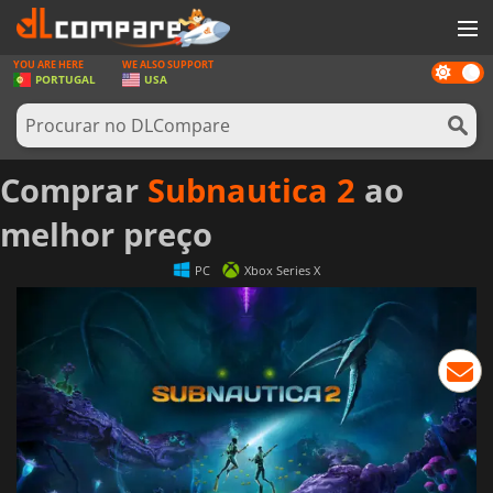
YOU ARE HERE
WE ALSO SUPPORT
Dark
JOGOS
PORTUGAL
USA
mode
GAME CARDS
SOFTWARE
Comprar
Subnautica 2
ao
REWARDS
melhor preço
HARDWARE
PC
Xbox Series X
NOTÍCIAS
ENTRAR OU REGISTAR