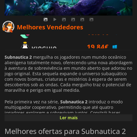
18.84
€
Melhores Vendedores
19.84
€
23.99
€
Subnautica 2
mergulha os jogadores num mundo oceânico
alienígena totalmente novo, oferecendo uma nova abordagem
à aventura de sobrevivência em mundo aberto que adorou no
jogo original. Esta sequela expande o universo subaquático
com novos biomas, criaturas e mistérios à espera de serem
descobertos sob as ondas. Cada mergulho traz o potencial de
maravilha e perigo em igual medida.
Pela primeira vez na série,
Subnautica 2
introduz o modo
multijogador cooperativo, permitindo que até quatro
jogadores explorem e sobrevivam juntos. Constrói bases
Ler mais
subaquáticas, pilota veículos avançados e colabora para
enfrentar os desafios em evolução do planeta. A adição do
Melhores ofertas para Subnautica 2
modo multijogador transforma a sobrevivência numa
experiência partilhada, onde a estratégia e o trabalho de