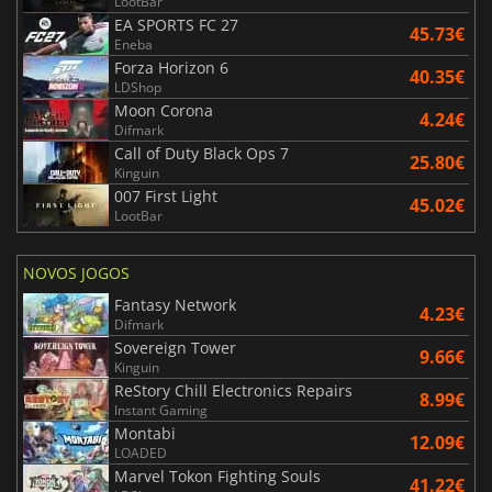
LootBar
EA SPORTS FC 27
45.73€
Eneba
Forza Horizon 6
40.35€
LDShop
Moon Corona
4.24€
Difmark
Call of Duty Black Ops 7
25.80€
Kinguin
007 First Light
45.02€
LootBar
NOVOS JOGOS
Fantasy Network
4.23€
Difmark
Sovereign Tower
9.66€
Kinguin
ReStory Chill Electronics Repairs
8.99€
Instant Gaming
Montabi
12.09€
LOADED
Marvel Tokon Fighting Souls
41.22€