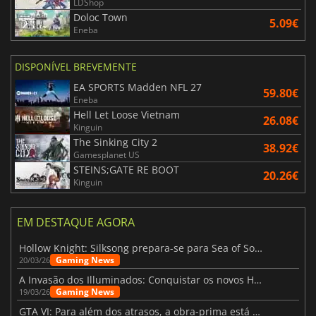
LDShop
Doloc Town
5.09€
Eneba
DISPONÍVEL BREVEMENTE
EA SPORTS Madden NFL 27
59.80€
Eneba
Hell Let Loose Vietnam
26.08€
Kinguin
The Sinking City 2
38.92€
Gamesplanet US
STEINS;GATE RE BOOT
20.26€
Kinguin
EM DESTAQUE AGORA
Hollow Knight: Silksong prepara-se para Sea of Sorrow com um patch
Gaming News
20/03/26
A Invasão dos Illuminados: Conquistar os novos Helldivers 2 Atualização!
Gaming News
19/03/26
GTA VI: Para além dos atrasos, a obra-prima está quase a chegar