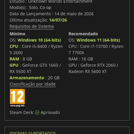
Estúdio : Unknown Worlds Entertainment
Modo(s) : Solo, Co-op
Data de Lançamento : 14 de maio de 2026
Última atualização:
14/07/26
Requisitos de Sistema
Mínimo
Recomendado
OS:
Windows 10 (64-bits)
OS:
Windows 11 (64-bits)
CPU
: Core i5-8400 / Ryzen
CPU : Core i7-13700 / Ryzen
5 2600
7 7700X
RAM
: 8 GB
RAM : 16 GB
GPU
: GeForce GTX 1660 /
GPU : Geforce RTX 2060 /
RX 5500 XT
Radeon RX 5600 XT
Armazenamento
: 20 GB
Classificação por idade
Steam Deck:
Aprovado
IDIOMAS SUPORTADOS