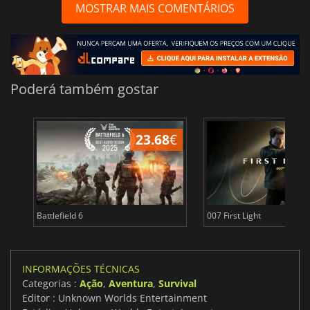
MOSTRAR MAIS COMENTÁRIOS
Poderá também gostar
23.68
€
Battlefield 6
007 First Light
INFORMAÇÕES TÉCNICAS
Categorias :
Ação
,
Aventura
,
Survival
Editor : Unknown Worlds Entertainment