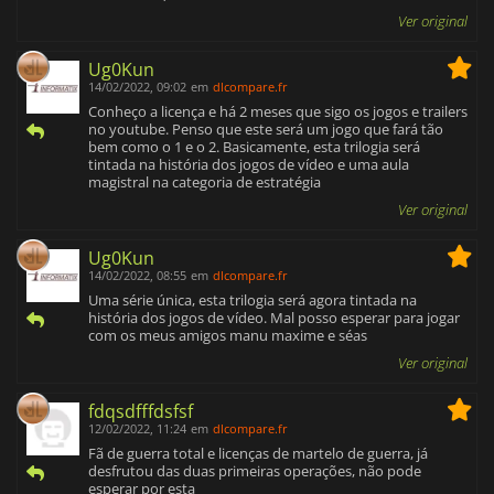
Ver original
Ug0Kun
14/02/2022, 09:02
em
dlcompare.fr
Conheço a licença e há 2 meses que sigo os jogos e trailers
no youtube. Penso que este será um jogo que fará tão
bem como o 1 e o 2. Basicamente, esta trilogia será
tintada na história dos jogos de vídeo e uma aula
magistral na categoria de estratégia
Ver original
Ug0Kun
14/02/2022, 08:55
em
dlcompare.fr
Uma série única, esta trilogia será agora tintada na
história dos jogos de vídeo. Mal posso esperar para jogar
com os meus amigos manu maxime e séas
Ver original
fdqsdfffdsfsf
12/02/2022, 11:24
em
dlcompare.fr
Fã de guerra total e licenças de martelo de guerra, já
desfrutou das duas primeiras operações, não pode
esperar por esta