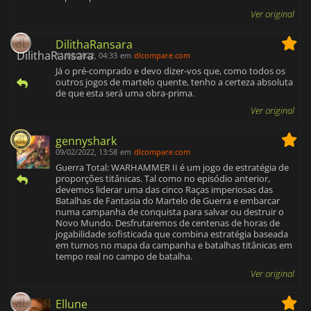
Ver original
DilithaRansara
11/02/2022, 04:33
em
dlcompare.com
Já o pré-comprado e devo dizer-vos que, como todos os
outros jogos de martelo quente, tenho a certeza absoluta
de que esta será uma obra-prima.
Ver original
gennyshark
09/02/2022, 13:58
em
dlcompare.com
Guerra Total: WARHAMMER II é um jogo de estratégia de
proporções titânicas. Tal como no episódio anterior,
devemos liderar uma das cinco Raças imperiosas das
Batalhas de Fantasia do Martelo de Guerra e embarcar
numa campanha de conquista para salvar ou destruir o
Novo Mundo. Desfrutaremos de centenas de horas de
jogabilidade sofisticada que combina estratégia baseada
em turnos no mapa da campanha e batalhas titânicas em
tempo real no campo de batalha.
Ver original
Ellune