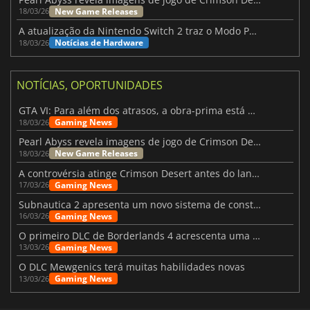
New Game Releases
18/03/26
A atualização da Nintendo Switch 2 traz o Modo Portátil aos jogos mais antigos da Switch
Notícias de Hardware
18/03/26
NOTÍCIAS, OPORTUNIDADES
GTA VI: Para além dos atrasos, a obra-prima está quase a chegar
Gaming News
18/03/26
Pearl Abyss revela imagens de jogo de Crimson Desert para a PS5
New Game Releases
18/03/26
A controvérsia atinge Crimson Desert antes do lançamento
Gaming News
17/03/26
Subnautica 2 apresenta um novo sistema de construção de bases
Gaming News
16/03/26
O primeiro DLC de Borderlands 4 acrescenta uma nova personagem e muito mais
Gaming News
13/03/26
O DLC Mewgenics terá muitas habilidades novas
Gaming News
13/03/26