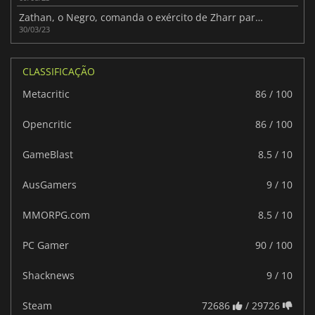
Zathan, o Negro, comanda o exército de Zharr para a batalha
30/03/23
CLASSIFICAÇÃO
Metacritic
86 / 100
Opencritic
86 / 100
GameBlast
8.5 / 10
AusGamers
9 / 10
MMORPG.com
8.5 / 10
PC Gamer
90 / 100
Shacknews
9 / 10
Steam
72686
/ 29726