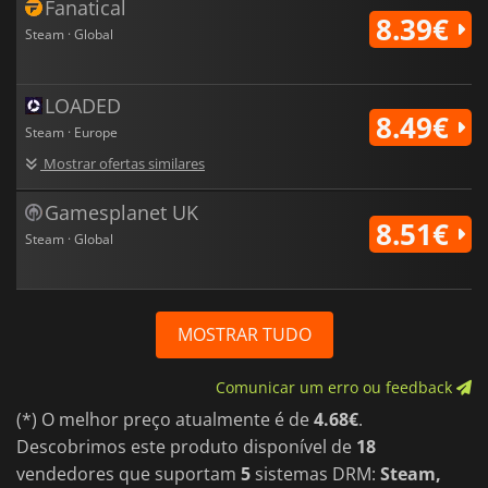
Fanatical
8.39€
Steam · Global
LOADED
8.49€
Steam · Europe
Mostrar ofertas similares
Gamesplanet UK
8.51€
Steam · Global
MOSTRAR TUDO
Comunicar um erro ou feedback
(*) O melhor preço atualmente é de
4.68€
.
Descobrimos este produto disponível de
18
vendedores que suportam
5
sistemas DRM:
Steam,