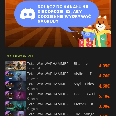
DLC DISPONÍVEL
Total War WARHAMMER III Bhashiva – Character Pack
4.09€
Fanatical
Total War WARHAMMER III Aislinn – Tides of Torment
4.76€
Kinguin
Total War WARHAMMER III Sayl – Tides of Torment
4.68€
Kinguin
Total War WARHAMMER III Dechala – Tides of Torment
5.18€
Kinguin
Total War WARHAMMER III Mother Ostankya – Shadows of Change
3.08€
Kinguin
Total War WARHAMMER III The Changeling – Shadows of Change