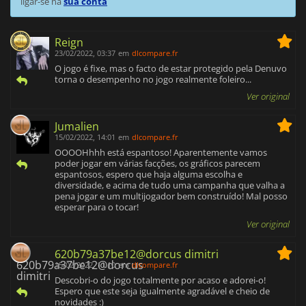
ligar-se na
sua conta
Reign
23/02/2022, 03:37
em
dlcompare.fr
O jogo é fixe, mas o facto de estar protegido pela Denuvo
torna o desempenho no jogo realmente foleiro...
Ver original
Jumalien
15/02/2022, 14:01
em
dlcompare.fr
OOOOHhhh está espantoso! Aparentemente vamos
poder jogar em várias facções, os gráficos parecem
espantosos, espero que haja alguma escolha e
diversidade, e acima de tudo uma campanha que valha a
pena jogar e um multijogador bem construído! Mal posso
esperar para o tocar!
Ver original
620b79a37be12@dorcus dimitri
15/02/2022, 11:10
em
dlcompare.fr
Descobri-o do jogo totalmente por acaso e adorei-o!
Espero que este seja igualmente agradável e cheio de
novidades :)