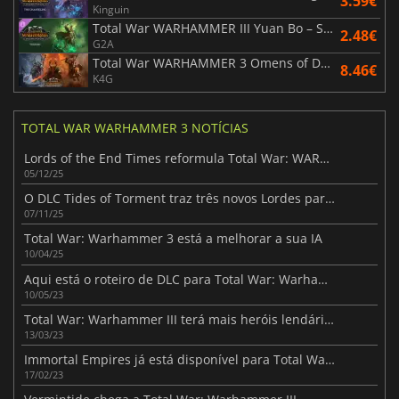
3.59€
Kinguin
Total War WARHAMMER III Yuan Bo – Shadows of Change
2.48€
G2A
Total War WARHAMMER 3 Omens of Destruction
8.46€
K4G
TOTAL WAR WARHAMMER 3 NOTÍCIAS
Lords of the End Times reformula Total War: WARHAMMER III
05/12/25
O DLC Tides of Torment traz três novos Lordes para Warhammer III
07/11/25
Total War: Warhammer 3 está a melhorar a sua IA
10/04/25
Aqui está o roteiro de DLC para Total War: Warhammer III
10/05/23
Total War: Warhammer III terá mais heróis lendários
13/03/23
Immortal Empires já está disponível para Total War: Warhammer III
17/02/23