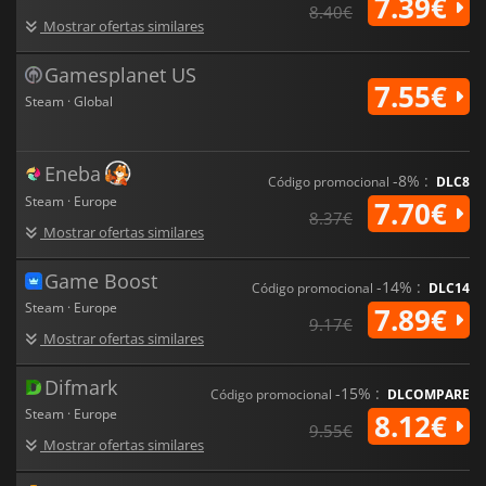
7.39€
8.40€
Mostrar ofertas similares
Gamesplanet US
7.55€
Steam · Global
Eneba
-8% :
Código promocional
DLC8
Steam · Europe
7.70€
8.37€
Mostrar ofertas similares
Game Boost
-14% :
Código promocional
DLC14
Steam · Europe
7.89€
9.17€
Mostrar ofertas similares
Difmark
-15% :
Código promocional
DLCOMPARE
Steam · Europe
8.12€
9.55€
Mostrar ofertas similares