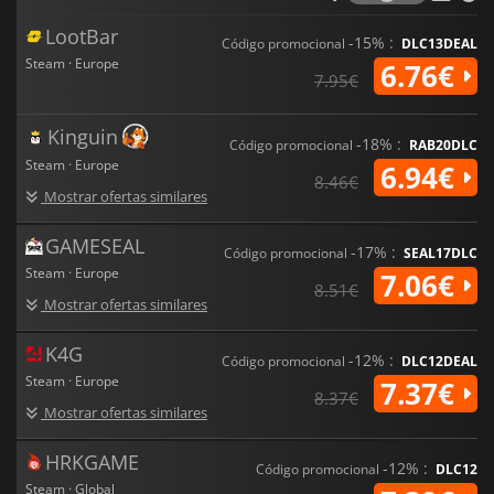
LootBar
-15% :
Código promocional
DLC13DEAL
Steam · Europe
6.76€
7.95€
Kinguin
-18% :
Código promocional
RAB20DLC
Steam · Europe
6.94€
8.46€
Mostrar ofertas similares
GAMESEAL
-17% :
Código promocional
SEAL17DLC
Steam · Europe
7.06€
8.51€
Mostrar ofertas similares
K4G
-12% :
Código promocional
DLC12DEAL
Steam · Europe
7.37€
8.37€
Mostrar ofertas similares
HRKGAME
-12% :
Código promocional
DLC12
Steam · Global