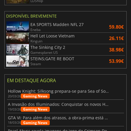
LDShop
DISPONÍVEL BREVEMENTE
EA SPORTS Madden NFL 27
59.80€
Eneba
Hell Let Loose Vietnam
26.11€
Kinguin
The Sinking City 2
38.98€
Gamesplanet US
STEINS;GATE RE BOOT
53.99€
Steam
EM DESTAQUE AGORA
Hollow Knight: Silksong prepara-se para Sea of Sorrow com um patch
Gaming News
20/03/26
A Invasão dos Illuminados: Conquistar os novos Helldivers 2 Atualização!
Gaming News
19/03/26
GTA VI: Para além dos atrasos, a obra-prima está quase a chegar
Gaming News
18/03/26
Pearl Abyss revela imagens de jogo de Crimson Desert para a PS5