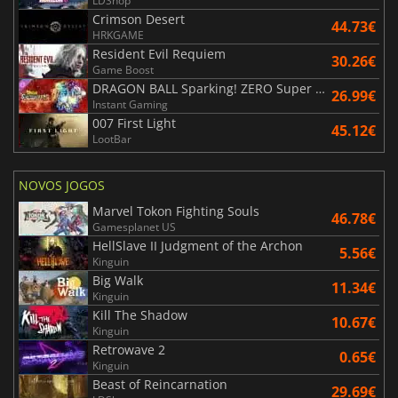
LDShop
Crimson Desert
44.73€
HRKGAME
Resident Evil Requiem
30.26€
Game Boost
DRAGON BALL Sparking! ZERO Super Limit Breaking NEO
26.99€
Instant Gaming
007 First Light
45.12€
LootBar
NOVOS JOGOS
Marvel Tokon Fighting Souls
46.78€
Gamesplanet US
HellSlave II Judgment of the Archon
5.56€
Kinguin
Big Walk
11.34€
Kinguin
Kill The Shadow
10.67€
Kinguin
Retrowave 2
0.65€
Kinguin
Beast of Reincarnation
29.69€