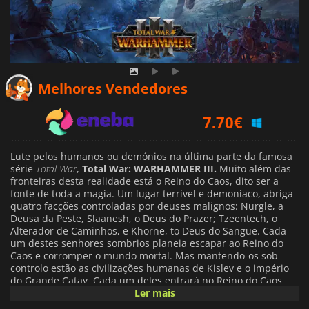
6.94
€
Melhores Vendedores
7.70
€
9.19
€
Lute pelos humanos ou demónios na última parte da famosa
série
Total War
,
Total War: WARHAMMER III.
Muito além das
fronteiras desta realidade está o Reino do Caos, dito ser a
fonte de toda a magia. Um lugar terrível e demoníaco, abriga
quatro facções controladas por deuses malignos: Nurgle, a
Deusa da Peste, Slaanesh, o Deus do Prazer; Tzeentech, o
Alterador de Caminhos, e Khorne, to Deus do Sangue. Cada
um destes senhores sombrios planeia escapar ao Reino do
Caos e corromper o mundo mortal. Mas mantendo-os sob
controlo estão as civilizações humanas de Kislev e o império
do Grande Catay. Cada um deles entrará no Reino do Caos,
levará a batalha aos demónios e, espera-se, impedirá o fim do
Ler mais
mundo. E depois de tudo isto, uma misteriosa terceira força