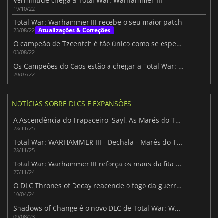
Vermintide chega a Total War: Warhammer III
19/10/22
Total War: Warhammer III recebe o seu maior patch
Atualizações & Correções
23/08/22
O campeão de Tzeentch é tão único como se esperava em Total War: Warhammer III
03/08/22
Os Campeões do Caos estão a chegar a Total War: Warhammer III
20/07/22
NOTÍCIAS SOBRE DLCS E EXPANSÕES
A Ascendência do Trapaceiro: Sayl, As Marés do Tormento
28/11/25
Total War: WARHAMMER III - Dechala - Marés do Tormento
28/11/25
Total War: Warhammer III reforça os maus da fita com Presságios de Destruição
27/11/24
O DLC Thrones of Decay reacende o fogo da guerra em Total War: Warhammer III
10/04/24
Shadows of Change é o novo DLC de Total War: Warhammer III
09/08/23