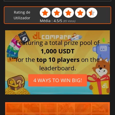
Tcheco
Francês
Rating de
Coreano
Utilizador
Média :
4.5
/
5
(
85
Votos)
Turco
Português brasileiro
Polonês
Featuring a total prize pool of
Espanhol
1,000 USDT
Italiano
for the
top 10 players
on the
Chinês simplificado
leaderboard.
Russo
4 WAYS TO WIN BIG!