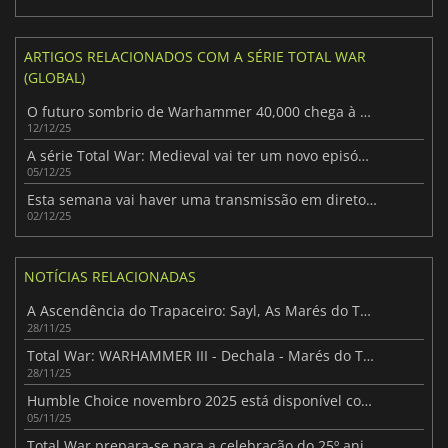
ARTIGOS RELACIONADOS COM A SÉRIE TOTAL WAR
(GLOBAL)
O futuro sombrio de Warhammer 40,000 chega à série Total War
12/12/25
A série Total War: Medieval vai ter um novo episódio
05/12/25
Esta semana vai haver uma transmissão em direto especial de Total War
02/12/25
NOTÍCIAS RELACIONADAS
A Ascendência do Trapaceiro: Sayl, As Marés do Tormento
28/11/25
Total War: WARHAMMER III - Dechala - Marés do Tormento
28/11/25
Humble Choice novembro 2025 está disponível com Total War: Warhammer III e mais
05/11/25
Total War prepara-se para a celebração do 25º aniversário e para uma grande revelação