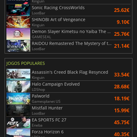
Kinguin
Sonic Racing CrossWorlds
25.62€
LootBar
SHINOBI Art of Vengeance
9.10€
Kinguin
Demon Slayer Kimetsu no Yaiba The Hinokami Chronicles 2
25.76€
GAMESEAL
RAIDOU Remastered The Mystery of the Soulless Army
21.14€
LootBar
JOGOS POPULARES
Assassin's Creed Black Flag Resynced
33.54€
Kinguin
Halo Campaign Evolved
28.68€
LDShop
Palworld
18.19€
Gamesplanet US
Mistfall Hunter
15.99€
LootBar
EA SPORTS FC 27
45.75€
Eneba
Forza Horizon 6
40.35€