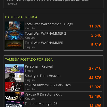
13/06/25
DA MESMA LICENÇA
Total War Warhammer Trilogy
11.87€
Kinguin
Total War WARHAMMER 2
5.54€
Kinguin
Total War WARHAMMER
5.31€
Kinguin
TAMBÉM POSTADO POR SEGA
Persona 4 Revival
37.71€
Eneba
Stranger Than Heaven
44.87€
Kinguin
Yakuza Kiwami 3 & Dark Ties
13.02€
Kinguin
Yakuza 0 Director's Cut
13.48€
Kinguin
Football Manager 26
14.49€