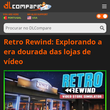
YOU ARE HERE
WE ALSO SUPPORT
Dark
JOGOS
PORTUGAL
USA
mode
GAME CARDS
SOFTWARE
Retro Rewind: Explorando a
REWARDS
era dourada das lojas de
HARDWARE
vídeo
NOTÍCIAS
ENTRAR OU REGISTAR