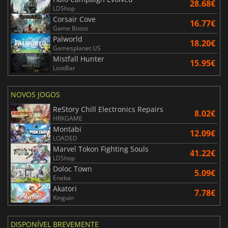
28.68€
LDShop
Corsair Cove
16.77€
Game Boost
Palworld
18.20€
Gamesplanet US
Mistfall Hunter
15.95€
LootBar
NOVOS JOGOS
ReStory Chill Electronics Repairs
8.02€
HRKGAME
Montabi
12.09€
LOADED
Marvel Tokon Fighting Souls
41.22€
LDShop
Doloc Town
5.09€
Eneba
Akatori
7.78€
Kinguin
DISPONÍVEL BREVEMENTE