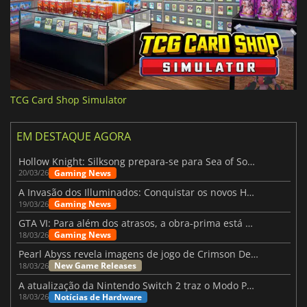
TCG Card Shop Simulator
EM DESTAQUE AGORA
Hollow Knight: Silksong prepara-se para Sea of Sorrow com um patch
Gaming News
20/03/26
A Invasão dos Illuminados: Conquistar os novos Helldivers 2 Atualização!
Gaming News
19/03/26
GTA VI: Para além dos atrasos, a obra-prima está quase a chegar
Gaming News
18/03/26
Pearl Abyss revela imagens de jogo de Crimson Desert para a PS5
New Game Releases
18/03/26
A atualização da Nintendo Switch 2 traz o Modo Portátil aos jogos mais antigos da Switch
Notícias de Hardware
18/03/26