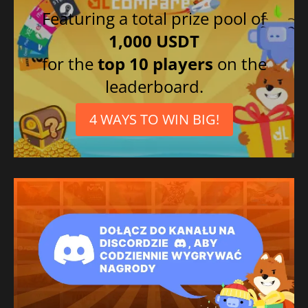
Featuring a total prize pool of
1,000 USDT
for the
top 10 players
on the
leaderboard.
4 WAYS TO WIN BIG!