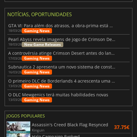
NOTÍCIAS, OPORTUNIDADES
GTA VI: Para além dos atrasos, a obra-prima está quase a chegar
Gaming News
18/03/26
Pearl Abyss revela imagens de jogo de Crimson Desert para a PS5
New Game Releases
18/03/26
A controvérsia atinge Crimson Desert antes do lançamento
Gaming News
17/03/26
Subnautica 2 apresenta um novo sistema de construção de bases
Gaming News
16/03/26
O primeiro DLC de Borderlands 4 acrescenta uma nova personagem e muito mais
Gaming News
13/03/26
O DLC Mewgenics terá muitas habilidades novas
Gaming News
13/03/26
JOGOS POPULARES
Assassin's Creed Black Flag Resynced
37.75€
Kinguin
Halo Campaign Evolved