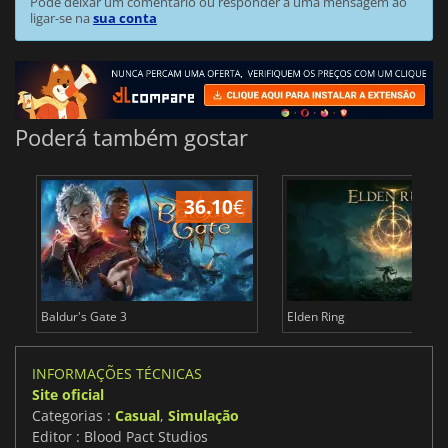
Pode deixar um comentário ou responder a uma mensagem ao
ligar-se na
sua conta
Poderá também gostar
36.10
€
4
Baldur's Gate 3
Elden Ring
INFORMAÇÕES TÉCNICAS
Site oficial
Categorias :
Casual
,
Simulação
Editor : Blood Pact Studios