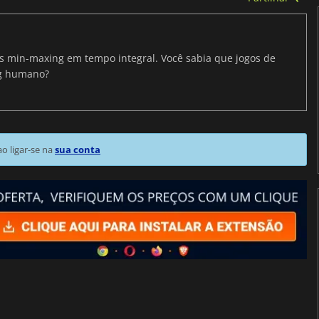
ris min-maxing em tempo integral. Você sabia que jogos de
ng humano?
 ligar-se na
sua conta