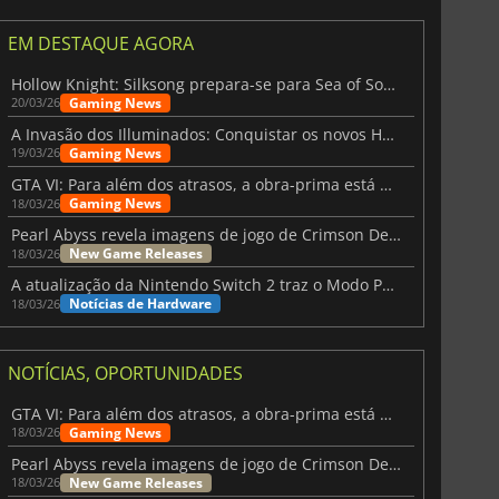
EM DESTAQUE AGORA
Hollow Knight: Silksong prepara-se para Sea of Sorrow com um patch
Gaming News
20/03/26
A Invasão dos Illuminados: Conquistar os novos Helldivers 2 Atualização!
Gaming News
19/03/26
GTA VI: Para além dos atrasos, a obra-prima está quase a chegar
Gaming News
18/03/26
Pearl Abyss revela imagens de jogo de Crimson Desert para a PS5
New Game Releases
18/03/26
A atualização da Nintendo Switch 2 traz o Modo Portátil aos jogos mais antigos da Switch
Notícias de Hardware
18/03/26
NOTÍCIAS, OPORTUNIDADES
GTA VI: Para além dos atrasos, a obra-prima está quase a chegar
Gaming News
18/03/26
Pearl Abyss revela imagens de jogo de Crimson Desert para a PS5
New Game Releases
18/03/26