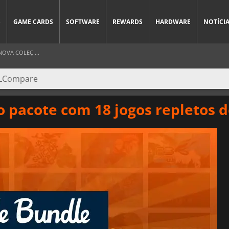
S
GAME CARDS
SOFTWARE
REWARDS
HARDWARE
NOTÍCI
OVA COLEÇ ...
pacote com 18 jogos repletos de