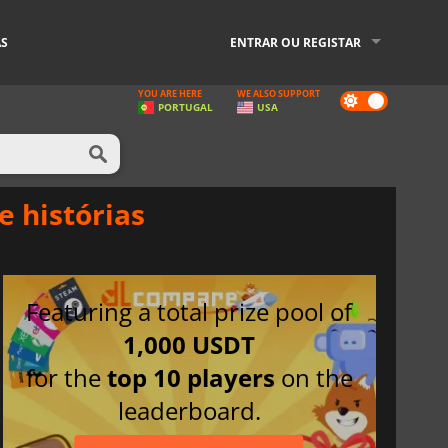
AS
ENTRAR OU REGISTAR
YOU ARE HERE
WE ALSO SUPPORT
Dark
PORTUGAL
USA
mode
 histórias
Featuring a total prize pool of
1,000 USDT
for the
top 10 players
on the
leaderboard.