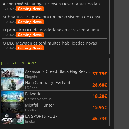
A controvérsia atinge Crimson Desert antes do lançamento
Gaming News
17/03/26
Subnautica 2 apresenta um novo sistema de construção de bases
Gaming News
16/03/26
O primeiro DLC de Borderlands 4 acrescenta uma nova personagem e muito mais
Gaming News
13/03/26
O DLC Mewgenics terá muitas habilidades novas
Gaming News
13/03/26
JOGOS POPULARES
Assassin's Creed Black Flag Resynced
37.75€
Kinguin
Halo Campaign Evolved
28.68€
LDShop
Palworld
18.20€
Gamesplanet US
Mistfall Hunter
15.95€
LootBar
EA SPORTS FC 27
45.73€
Eneba