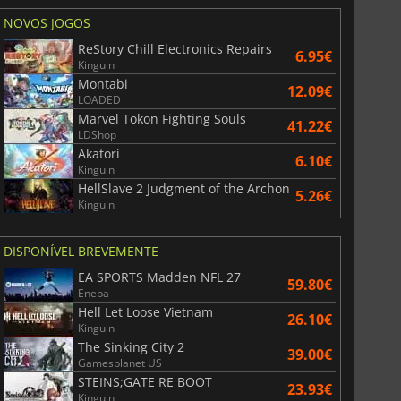
NOVOS JOGOS
ReStory Chill Electronics Repairs
6.95€
Kinguin
Montabi
12.09€
LOADED
Marvel Tokon Fighting Souls
41.22€
LDShop
Akatori
6.10€
Kinguin
HellSlave 2 Judgment of the Archon
5.26€
Kinguin
DISPONÍVEL BREVEMENTE
EA SPORTS Madden NFL 27
59.80€
Eneba
Hell Let Loose Vietnam
26.10€
Kinguin
The Sinking City 2
39.00€
Gamesplanet US
STEINS;GATE RE BOOT
23.93€
Kinguin