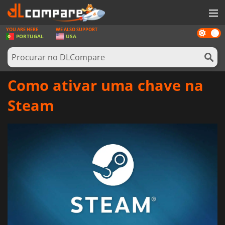
YOU ARE HERE
WE ALSO SUPPORT
Dark
JOGOS
PORTUGAL
USA
mode
GAME CARDS
SOFTWARE
Como ativar uma chave na
REWARDS
Steam
HARDWARE
NOTÍCIAS
ENTRAR OU REGISTAR