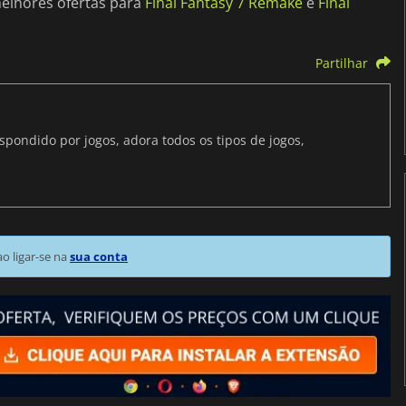
elhores ofertas para
Final Fantasy 7 Remake
e
Final
Partilhar
ondido por jogos, adora todos os tipos de jogos,
 ligar-se na
sua conta