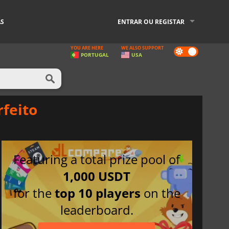
AS
ENTRAR OU REGISTAR
YOU ARE HERE
WE ALSO SUPPORT
Dark
PORTUGAL
USA
mode
rfeito
Featuring a total prize pool of
1,000 USDT
for the
top 10 players
on the
leaderboard.