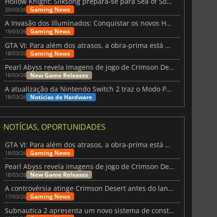
Hollow Knight: Silksong prepara-se para Sea of Sorrow com um patch
Gaming News
20/03/26
A Invasão dos Illuminados: Conquistar os novos Helldivers 2 Atualização!
Gaming News
19/03/26
GTA VI: Para além dos atrasos, a obra-prima está quase a chegar
Gaming News
18/03/26
Pearl Abyss revela imagens de jogo de Crimson Desert para a PS5
New Game Releases
18/03/26
A atualização da Nintendo Switch 2 traz o Modo Portátil aos jogos mais antigos da Switch
Notícias de Hardware
18/03/26
NOTÍCIAS, OPORTUNIDADES
GTA VI: Para além dos atrasos, a obra-prima está quase a chegar
Gaming News
18/03/26
Pearl Abyss revela imagens de jogo de Crimson Desert para a PS5
New Game Releases
18/03/26
A controvérsia atinge Crimson Desert antes do lançamento
Gaming News
17/03/26
Subnautica 2 apresenta um novo sistema de construção de bases