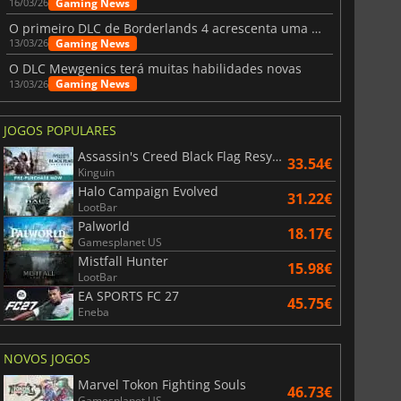
Gaming News
16/03/26
O primeiro DLC de Borderlands 4 acrescenta uma nova personagem e muito mais
Gaming News
13/03/26
O DLC Mewgenics terá muitas habilidades novas
Gaming News
13/03/26
JOGOS POPULARES
Assassin's Creed Black Flag Resynced
33.54€
Kinguin
Halo Campaign Evolved
31.22€
LootBar
Palworld
18.17€
Gamesplanet US
Mistfall Hunter
15.98€
LootBar
EA SPORTS FC 27
45.75€
Eneba
NOVOS JOGOS
Marvel Tokon Fighting Souls
46.73€
Gamesplanet US