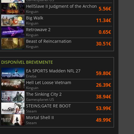
HellSlave II Judgment of the Archon
5.56€
Kinguin
Big Walk
11.34€
Kinguin
Retrowave 2
0.65€
Kinguin
Beast of Reincarnation
30.51€
Kinguin
DISPONÍVEL BREVEMENTE
EA SPORTS Madden NFL 27
59.80€
Eneba
Hell Let Loose Vietnam
26.39€
Kinguin
The Sinking City 2
38.94€
Gamesplanet US
STEINS;GATE RE BOOT
53.99€
Steam
Mortal Shell II
49.99€
Steam