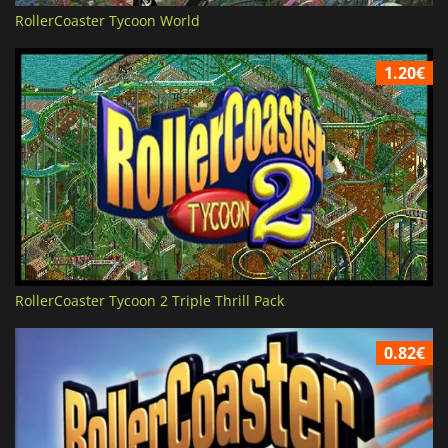
RollerCoaster Tycoon World
1.20€
RollerCoaster Tycoon 2 Triple Thrill Pack
0.82€