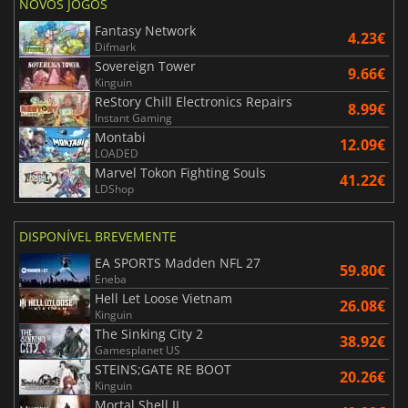
NOVOS JOGOS
Fantasy Network
4.23€
Difmark
Sovereign Tower
9.66€
Kinguin
ReStory Chill Electronics Repairs
8.99€
Instant Gaming
Montabi
12.09€
LOADED
Marvel Tokon Fighting Souls
41.22€
LDShop
DISPONÍVEL BREVEMENTE
EA SPORTS Madden NFL 27
59.80€
Eneba
Hell Let Loose Vietnam
26.08€
Kinguin
The Sinking City 2
38.92€
Gamesplanet US
STEINS;GATE RE BOOT
20.26€
Kinguin
Mortal Shell II