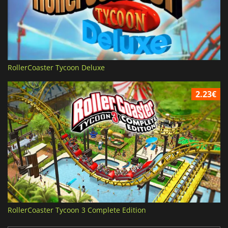
RollerCoaster Tycoon Deluxe
2.23€
RollerCoaster Tycoon 3 Complete Edition