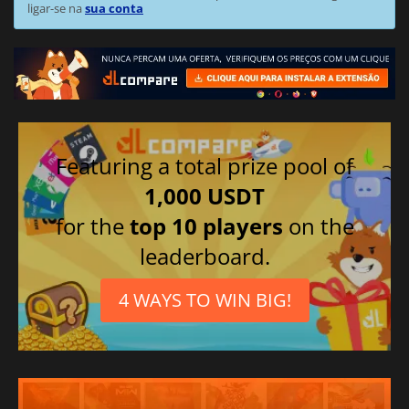
ligar-se na
sua conta
Featuring a total prize pool of
1,000 USDT
for the
top 10 players
on the
leaderboard.
4 WAYS TO WIN BIG!