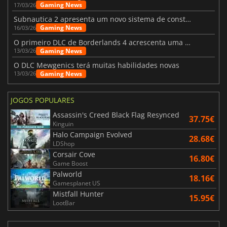
Gaming News
17/03/26
Subnautica 2 apresenta um novo sistema de construção de bases
Gaming News
16/03/26
O primeiro DLC de Borderlands 4 acrescenta uma nova personagem e muito mais
Gaming News
13/03/26
O DLC Mewgenics terá muitas habilidades novas
Gaming News
13/03/26
JOGOS POPULARES
Assassin's Creed Black Flag Resynced
37.75€
Kinguin
Halo Campaign Evolved
28.68€
LDShop
Corsair Cove
16.80€
Game Boost
Palworld
18.16€
Gamesplanet US
Mistfall Hunter
15.95€
LootBar