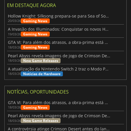
EM DESTAQUE AGORA
Hollow Knight: Silksong prepara-se para Sea of Sorrow com um patch
Gaming News
20/03/26
A Invasão dos Illuminados: Conquistar os novos Helldivers 2 Atualização!
Gaming News
19/03/26
GTA VI: Para além dos atrasos, a obra-prima está quase a chegar
Gaming News
18/03/26
Pearl Abyss revela imagens de jogo de Crimson Desert para a PS5
New Game Releases
18/03/26
A atualização da Nintendo Switch 2 traz o Modo Portátil aos jogos mais antigos da Switch
Notícias de Hardware
18/03/26
NOTÍCIAS, OPORTUNIDADES
GTA VI: Para além dos atrasos, a obra-prima está quase a chegar
Gaming News
18/03/26
Pearl Abyss revela imagens de jogo de Crimson Desert para a PS5
New Game Releases
18/03/26
A controvérsia atinge Crimson Desert antes do lançamento