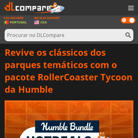
YOU ARE HERE
WE ALSO SUPPORT
Dark
JOGOS
PORTUGAL
USA
mode
GAME CARDS
SOFTWARE
Revive os clássicos dos
REWARDS
parques temáticos com o
HARDWARE
pacote RollerCoaster Tycoon
NOTÍCIAS
da Humble
ENTRAR OU REGISTAR