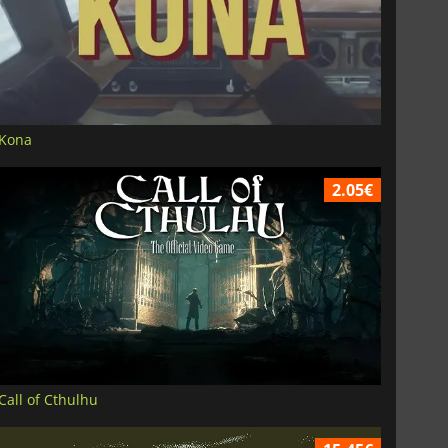
Kona
2.05€
Call of Cthulhu