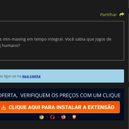
Partilhar
ris min-maxing em tempo integral. Você sabia que jogos de
ng humano?
 ligar-se na
sua conta