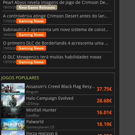
Pearl Abyss revela imagens de jogo de Crimson Desert para a PS5
New Game Releases
18/03/26
A controvérsia atinge Crimson Desert antes do lançamento
Gaming News
17/03/26
Subnautica 2 apresenta um novo sistema de construção de bases
Gaming News
16/03/26
O primeiro DLC de Borderlands 4 acrescenta uma nova personagem e muito mais
Gaming News
13/03/26
O DLC Mewgenics terá muitas habilidades novas
Gaming News
13/03/26
JOGOS POPULARES
Assassin's Creed Black Flag Resynced
37.75€
Kinguin
Halo Campaign Evolved
28.68€
LDShop
Mistfall Hunter
16.01€
LootBar
Palworld
18.19€
Gamesplanet US
Forza Horizon 6