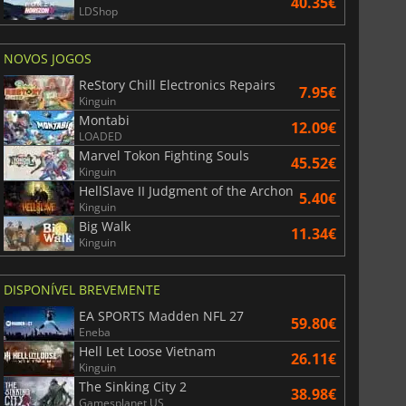
40.35€
LDShop
NOVOS JOGOS
ReStory Chill Electronics Repairs
7.95€
Kinguin
Montabi
12.09€
LOADED
Marvel Tokon Fighting Souls
45.52€
Kinguin
HellSlave II Judgment of the Archon
5.40€
Kinguin
Big Walk
11.34€
Kinguin
DISPONÍVEL BREVEMENTE
EA SPORTS Madden NFL 27
59.80€
Eneba
Hell Let Loose Vietnam
26.11€
Kinguin
The Sinking City 2
38.98€
Gamesplanet US