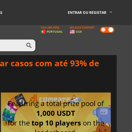
AS
ENTRAR OU REGISTAR
YOU ARE HERE
WE ALSO SUPPORT
Dark
PORTUGAL
USA
mode
ar casos com até 93% de
Featuring a total prize pool of
1,000 USDT
for the
top 10 players
on the