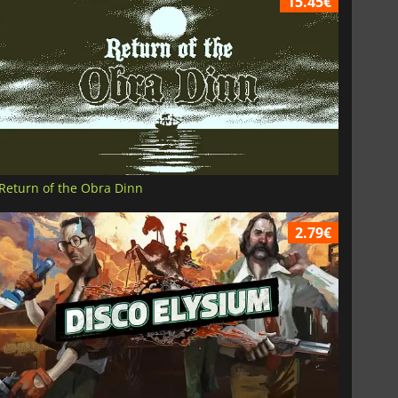
15.45€
Return of the Obra Dinn
2.79€