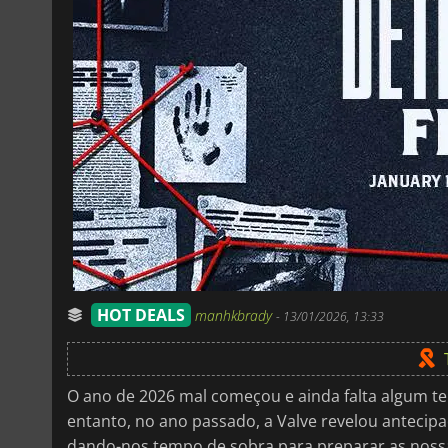
HOT DEALS
manhkbrady
-
13/01/2026, 13:33
O ano de 2026 mal começou e ainda falta algum 
entanto, no ano passado, a Valve revelou antecip
dando-nos tempo de sobra para preparar as nossa