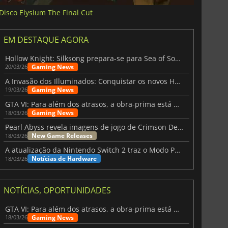
Disco Elysium The Final Cut
EM DESTAQUE AGORA
Hollow Knight: Silksong prepara-se para Sea of Sorrow com um patch
Gaming News
20/03/26
A Invasão dos Illuminados: Conquistar os novos Helldivers 2 Atualização!
Gaming News
19/03/26
GTA VI: Para além dos atrasos, a obra-prima está quase a chegar
Gaming News
18/03/26
Pearl Abyss revela imagens de jogo de Crimson Desert para a PS5
New Game Releases
18/03/26
A atualização da Nintendo Switch 2 traz o Modo Portátil aos jogos mais antigos da Switch
Notícias de Hardware
18/03/26
NOTÍCIAS, OPORTUNIDADES
GTA VI: Para além dos atrasos, a obra-prima está quase a chegar
Gaming News
18/03/26