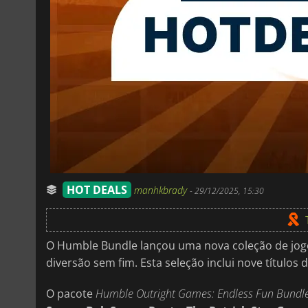
HOT DEALS
manhkbrady
-
29/12/2025, 15:30
O Humble Bundle lançou uma nova coleção de jogo
diversão sem fim. Esta seleção inclui nove títulos
O pacote
Humble Outright Games: Endless Fun Bundl