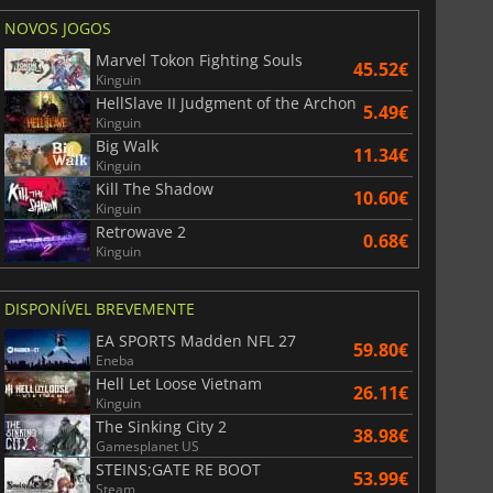
NOVOS JOGOS
Marvel Tokon Fighting Souls
45.52€
Kinguin
HellSlave II Judgment of the Archon
5.49€
Kinguin
Big Walk
11.34€
Kinguin
Kill The Shadow
10.60€
Kinguin
Retrowave 2
0.68€
Kinguin
DISPONÍVEL BREVEMENTE
EA SPORTS Madden NFL 27
59.80€
Eneba
Hell Let Loose Vietnam
26.11€
Kinguin
The Sinking City 2
38.98€
Gamesplanet US
STEINS;GATE RE BOOT
53.99€
Steam