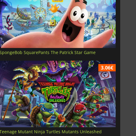
SpongeBob SquarePants The Patrick Star Game
3.06€
Teenage Mutant Ninja Turtles Mutants Unleashed