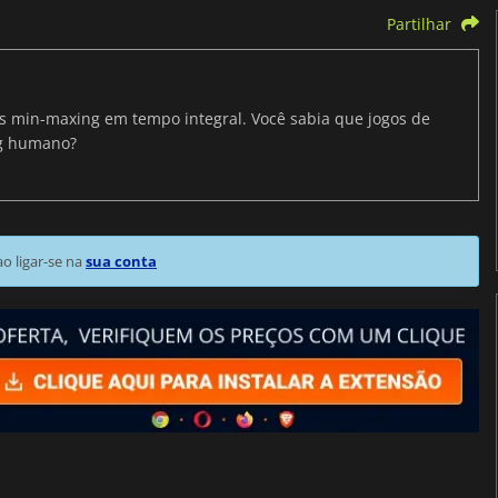
Partilhar
ris min-maxing em tempo integral. Você sabia que jogos de
ng humano?
 ligar-se na
sua conta