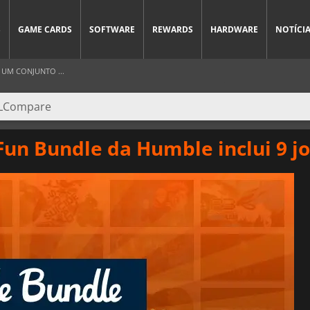
S
GAME CARDS
SOFTWARE
REWARDS
HARDWARE
NOTÍCI
UM CONJUNTO ...
un Bundle da Humble inclui 9 jo