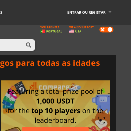
AS
ENTRAR OU REGISTAR
YOU ARE HERE
WE ALSO SUPPORT
Dark
PORTUGAL
USA
mode
gos para todas as idades
Featuring a total prize pool of
1,000 USDT
for the
top 10 players
on the
leaderboard.