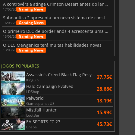
A controvérsia atinge Crimson Desert antes do lançamento
Gaming News
17/03/26
Subnautica 2 apresenta um novo sistema de construção de bases
Gaming News
16/03/26
O primeiro DLC de Borderlands 4 acrescenta uma nova personagem e muito mais
Gaming News
13/03/26
O DLC Mewgenics terá muitas habilidades novas
Gaming News
13/03/26
JOGOS POPULARES
Assassin's Creed Black Flag Resynced
37.75€
Kinguin
Halo Campaign Evolved
28.68€
LDShop
Palworld
18.19€
Gamesplanet US
Mistfall Hunter
15.99€
LootBar
EA SPORTS FC 27
45.73€
Eneba