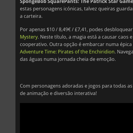
SpongeBob SquarePants: The Patrick Star Gam
estas personagens icónicas, talvez queiras guard
a carteira.
Por apenas $10 / 8,49€ / £7,41, podes desbloquear
Mystery
. Neste título, a magia está a causar caos 
cooperativo. Outra opção é embarcar numa épica
Adventure Time: Pirates of the Enchiridion
. Naveg
das águas numa jornada cheia de emoção.
Com personagens adoradas e jogos para todas as id
de animação e diversão interativa!