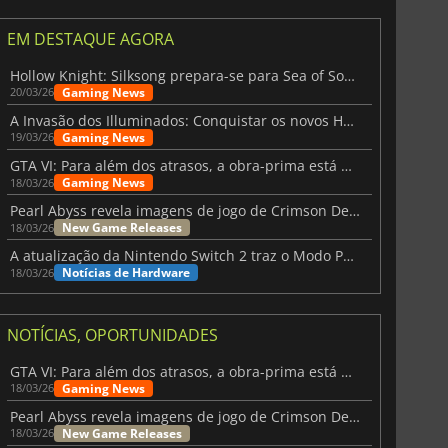
EM DESTAQUE AGORA
Hollow Knight: Silksong prepara-se para Sea of Sorrow com um patch
Gaming News
20/03/26
A Invasão dos Illuminados: Conquistar os novos Helldivers 2 Atualização!
Gaming News
19/03/26
GTA VI: Para além dos atrasos, a obra-prima está quase a chegar
Gaming News
18/03/26
Pearl Abyss revela imagens de jogo de Crimson Desert para a PS5
New Game Releases
18/03/26
A atualização da Nintendo Switch 2 traz o Modo Portátil aos jogos mais antigos da Switch
Notícias de Hardware
18/03/26
NOTÍCIAS, OPORTUNIDADES
GTA VI: Para além dos atrasos, a obra-prima está quase a chegar
Gaming News
18/03/26
Pearl Abyss revela imagens de jogo de Crimson Desert para a PS5
New Game Releases
18/03/26