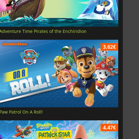
Adventure Time Pirates of the Enchiridion
3.62€
Paw Patrol On A Roll!
4.47€