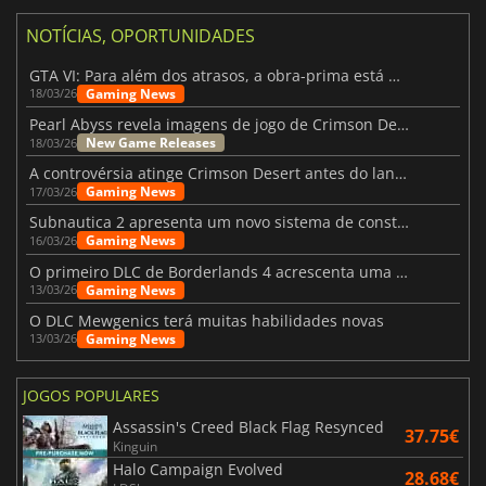
NOTÍCIAS, OPORTUNIDADES
GTA VI: Para além dos atrasos, a obra-prima está quase a chegar
Gaming News
18/03/26
Pearl Abyss revela imagens de jogo de Crimson Desert para a PS5
New Game Releases
18/03/26
A controvérsia atinge Crimson Desert antes do lançamento
Gaming News
17/03/26
Subnautica 2 apresenta um novo sistema de construção de bases
Gaming News
16/03/26
O primeiro DLC de Borderlands 4 acrescenta uma nova personagem e muito mais
Gaming News
13/03/26
O DLC Mewgenics terá muitas habilidades novas
Gaming News
13/03/26
JOGOS POPULARES
Assassin's Creed Black Flag Resynced
37.75€
Kinguin
Halo Campaign Evolved
28.68€