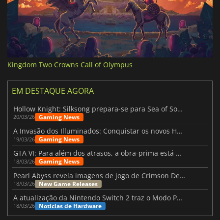
Kingdom Two Crowns Call of Olympus
EM DESTAQUE AGORA
Hollow Knight: Silksong prepara-se para Sea of Sorrow com um patch
Gaming News
20/03/26
A Invasão dos Illuminados: Conquistar os novos Helldivers 2 Atualização!
Gaming News
19/03/26
GTA VI: Para além dos atrasos, a obra-prima está quase a chegar
Gaming News
18/03/26
Pearl Abyss revela imagens de jogo de Crimson Desert para a PS5
New Game Releases
18/03/26
A atualização da Nintendo Switch 2 traz o Modo Portátil aos jogos mais antigos da Switch
Notícias de Hardware
18/03/26