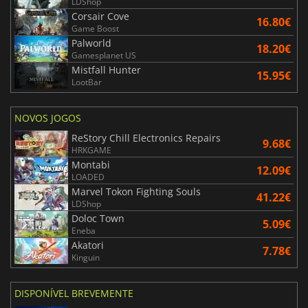
LDShop
Corsair Cove
16.80€
Game Boost
Palworld
18.20€
Gamesplanet US
Mistfall Hunter
15.95€
LootBar
NOVOS JOGOS
ReStory Chill Electronics Repairs
9.68€
HRKGAME
Montabi
12.09€
LOADED
Marvel Tokon Fighting Souls
41.22€
LDShop
Doloc Town
5.09€
Eneba
Akatori
7.78€
Kinguin
DISPONÍVEL BREVEMENTE