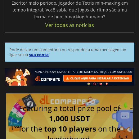
Escritor meio período, jogador de Tetris min-maxing em
tempo integral. Você sabia que jogos de ritmo são uma
forma de benchmarking humano?
Ver todas as notícias
Pode deixar um comentário ou responder a uma mensagem ao
ligar-se na
sua conta
Featuring a total prize pool of
1,000 USDT
for the
top 10 players
on the
leaderboard.