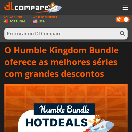
YOU ARE HERE
WE ALSO SUPPORT
Dark
JOGOS
PORTUGAL
USA
mode
GAME CARDS
SOFTWARE
O Humble Kingdom Bundle
REWARDS
oferece as melhores séries
HARDWARE
com grandes descontos
NOTÍCIAS
ENTRAR OU REGISTAR