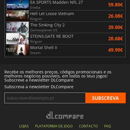
EA SPORTS Madden NFL 27
59.80€
Eneba
Hell Let Loose Vietnam
26.08€
Kinguin
The Sinking City 2
39.00€
Gamesplanet US
STEINS;GATE RE BOOT
20.68€
Kinguin
Mortal Shell II
49.99€
Steam
Recebe os melhores preços, códigos promocionais e os
melhores negócios possíveis, em todos os teus jogos!
Subscreve a newsletter DLCompare
Subscreva a newsletter DLCompare
LOJAS
PLATAFORMA DE JOGO
CONTACTO
FAQ