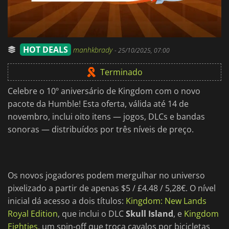
HOT DEALS
manhkbrady
-
25/10/2025, 07:00
Terminado
Celebre o 10º aniversário de Kingdom com o novo
pacote da Humble! Esta oferta, válida até 14 de
novembro, inclui oito itens — jogos, DLCs e bandas
sonoras — distribuídos por três níveis de preço.
Os novos jogadores podem mergulhar no universo
pixelizado a partir de apenas $5 / £4.48 / 5,28€. O nível
inicial dá acesso a dois títulos:
Kingdom: New Lands
Royal Edition
, que inclui o DLC
Skull Island
, e
Kingdom
Eighties
, um spin-off que troca cavalos por bicicletas