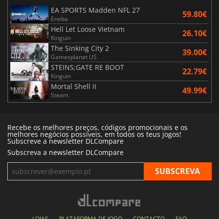
EA SPORTS Madden NFL 27
59.80€
Eneba
Hell Let Loose Vietnam
26.10€
Kinguin
The Sinking City 2
39.00€
Gamesplanet US
STEINS;GATE RE BOOT
22.79€
Kinguin
Mortal Shell II
49.99€
Steam
Recebe os melhores preços, códigos promocionais e os
melhores negócios possíveis, em todos os teus jogos!
Subscreve a newsletter DLCompare
Subscreva a newsletter DLCompare
LOJAS
PLATAFORMA DE JOGO
CONTACTO
FAQ