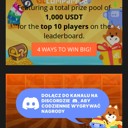
Featuring a total prize pool of
1,000 USDT
for the
top 10 players
on the
leaderboard.
4 WAYS TO WIN BIG!