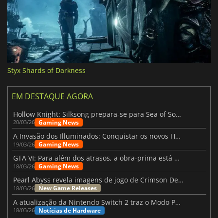
Styx Shards of Darkness
EM DESTAQUE AGORA
Hollow Knight: Silksong prepara-se para Sea of Sorrow com um patch
Gaming News
20/03/26
A Invasão dos Illuminados: Conquistar os novos Helldivers 2 Atualização!
Gaming News
19/03/26
GTA VI: Para além dos atrasos, a obra-prima está quase a chegar
Gaming News
18/03/26
Pearl Abyss revela imagens de jogo de Crimson Desert para a PS5
New Game Releases
18/03/26
A atualização da Nintendo Switch 2 traz o Modo Portátil aos jogos mais antigos da Switch
Notícias de Hardware
18/03/26