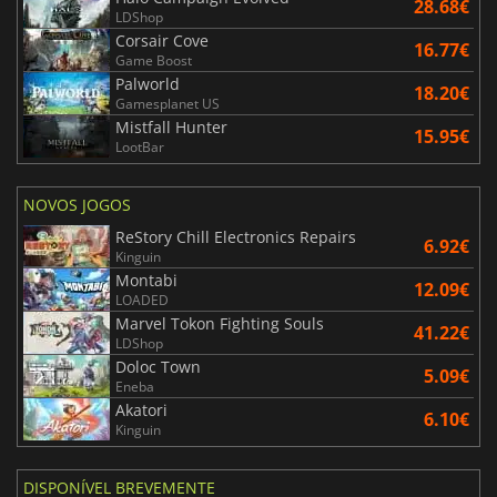
28.68€
LDShop
Corsair Cove
16.77€
Game Boost
Palworld
18.20€
Gamesplanet US
Mistfall Hunter
15.95€
LootBar
NOVOS JOGOS
ReStory Chill Electronics Repairs
6.92€
Kinguin
Montabi
12.09€
LOADED
Marvel Tokon Fighting Souls
41.22€
LDShop
Doloc Town
5.09€
Eneba
Akatori
6.10€
Kinguin
DISPONÍVEL BREVEMENTE