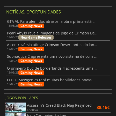
NOTÍCIAS, OPORTUNIDADES
GTA VI: Para além dos atrasos, a obra-prima está quase a chegar
Gaming News
18/03/26
Pearl Abyss revela imagens de jogo de Crimson Desert para a PS5
New Game Releases
18/03/26
A controvérsia atinge Crimson Desert antes do lançamento
Gaming News
17/03/26
Subnautica 2 apresenta um novo sistema de construção de bases
Gaming News
16/03/26
O primeiro DLC de Borderlands 4 acrescenta uma nova personagem e muito mais
Gaming News
13/03/26
O DLC Mewgenics terá muitas habilidades novas
Gaming News
13/03/26
JOGOS POPULARES
Assassin's Creed Black Flag Resynced
38.16€
LootBar
Halo Campaign Evolved