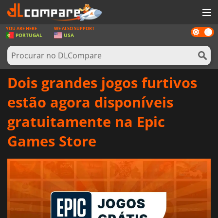
YOU ARE HERE
WE ALSO SUPPORT
Dark
JOGOS
PORTUGAL
USA
mode
GAME CARDS
SOFTWARE
Dois grandes jogos furtivos
REWARDS
estão agora disponíveis
HARDWARE
gratuitamente na Epic
NOTÍCIAS
Games Store
ENTRAR OU REGISTAR