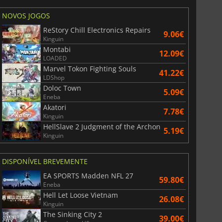
NOVOS JOGOS
ReStory Chill Electronics Repairs
9.06€
Kinguin
Montabi
12.09€
LOADED
Marvel Tokon Fighting Souls
41.22€
LDShop
Doloc Town
5.09€
Eneba
Akatori
7.78€
Kinguin
HellSlave 2 Judgment of the Archon
5.19€
Kinguin
DISPONÍVEL BREVEMENTE
EA SPORTS Madden NFL 27
59.80€
Eneba
Hell Let Loose Vietnam
26.08€
Kinguin
The Sinking City 2
39.00€