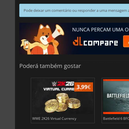
Pode deixar um comentário ou responder a uma mensagem ao
Poderá também gostar
3.88
€
3.99
€
ency
WWE 2K26 Virtual Currency
Battlefield 6 BF