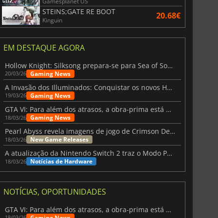
Gamesplanet US
STEINS;GATE RE BOOT
20.68€
Kinguin
EM DESTAQUE AGORA
Hollow Knight: Silksong prepara-se para Sea of Sorrow com um patch
Gaming News
20/03/26
A Invasão dos Illuminados: Conquistar os novos Helldivers 2 Atualização!
Gaming News
19/03/26
GTA VI: Para além dos atrasos, a obra-prima está quase a chegar
Gaming News
18/03/26
Pearl Abyss revela imagens de jogo de Crimson Desert para a PS5
New Game Releases
18/03/26
A atualização da Nintendo Switch 2 traz o Modo Portátil aos jogos mais antigos da Switch
Notícias de Hardware
18/03/26
NOTÍCIAS, OPORTUNIDADES
GTA VI: Para além dos atrasos, a obra-prima está quase a chegar
Gaming News
18/03/26