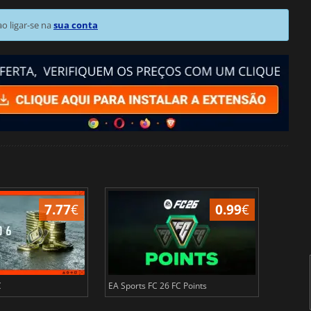
 ligar-se na
sua conta
7.77
€
0.99
€
C
EA Sports FC 26 FC Points
NBA 2K2