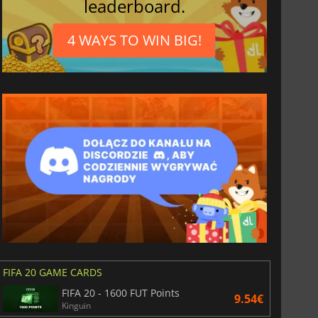
leaderboard.
4 WAYS TO WIN BIG!
3.65
€
7.44
€
FIFA 20 GAME CARDS
6 Virtual Currency
Madden NFL 26 Points
FIFA 20 - 1600 FUT Points
9.54€
Kinguin