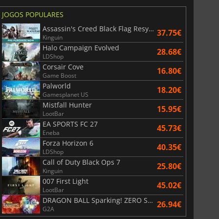
JOGOS POPULARES
Assassin's Creed Black Flag Resynced
37.75€
Kinguin
Halo Campaign Evolved
28.68€
LDShop
Corsair Cove
16.80€
Game Boost
Palworld
18.20€
Gamesplanet US
Mistfall Hunter
15.95€
LootBar
EA SPORTS FC 27
45.73€
Eneba
Forza Horizon 6
40.35€
LDShop
Call of Duty Black Ops 7
25.80€
Kinguin
007 First Light
45.02€
LootBar
DRAGON BALL Sparking! ZERO Super Limit Breaking NEO
26.94€
G2A