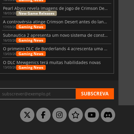
Pearl Abyss revela imagens de jogo de Crimson Desert para a PS5
New Game Releases
18/03/26
A controvérsia atinge Crimson Desert antes do lançamento
Gaming News
17/03/26
Subnautica 2 apresenta um novo sistema de construção de bases
Gaming News
16/03/26
O primeiro DLC de Borderlands 4 acrescenta uma nova personagem e muito mais
Gaming News
13/03/26
O DLC Mewgenics terá muitas habilidades novas
Gaming News
13/03/26