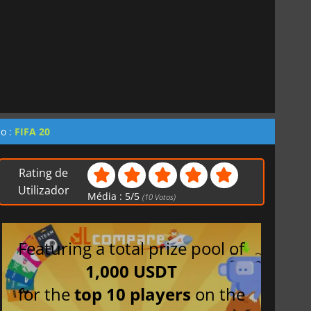
do :
FIFA 20
Rating de
Utilizador
Média :
5
/
5
(
10
Votos)
Featuring a total prize pool of
1,000 USDT
for the
top 10 players
on the