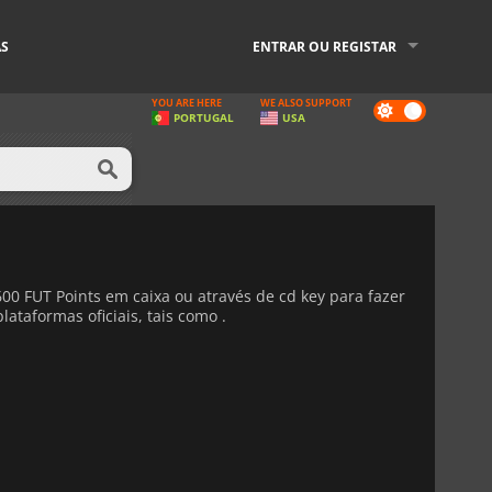
AS
ENTRAR OU REGISTAR
YOU ARE HERE
WE ALSO SUPPORT
Dark
PORTUGAL
USA
mode
00 FUT Points em caixa ou através de cd key para fazer
ataformas oficiais, tais como .