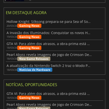
EM DESTAQUE AGORA
Hollow Knight: Silksong prepara-se para Sea of Sorrow com um patch
Gaming News
20/03/26
A Invasão dos Illuminados: Conquistar os novos Helldivers 2 Atualização!
Gaming News
19/03/26
GTA VI: Para além dos atrasos, a obra-prima está quase a chegar
Gaming News
18/03/26
Pearl Abyss revela imagens de jogo de Crimson Desert para a PS5
New Game Releases
18/03/26
A atualização da Nintendo Switch 2 traz o Modo Portátil aos jogos mais antigos da Switch
Notícias de Hardware
18/03/26
NOTÍCIAS, OPORTUNIDADES
GTA VI: Para além dos atrasos, a obra-prima está quase a chegar
Gaming News
18/03/26
Pearl Abyss revela imagens de jogo de Crimson Desert para a PS5
New Game Releases
18/03/26