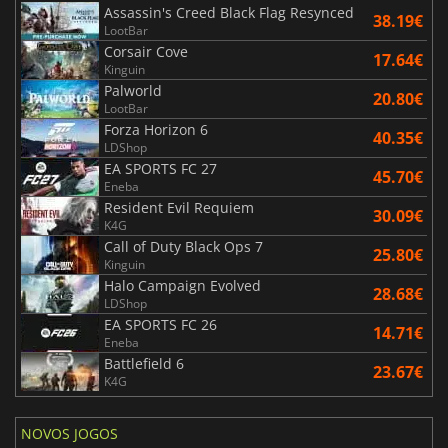
Assassin's Creed Black Flag Resynced
38.19€
LootBar
Corsair Cove
17.64€
Kinguin
Palworld
20.80€
LootBar
Forza Horizon 6
40.35€
LDShop
EA SPORTS FC 27
45.70€
Eneba
Resident Evil Requiem
30.09€
K4G
Call of Duty Black Ops 7
25.80€
Kinguin
Halo Campaign Evolved
28.68€
LDShop
EA SPORTS FC 26
14.71€
Eneba
Battlefield 6
23.67€
K4G
NOVOS JOGOS