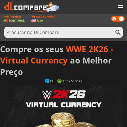
YOU ARE HERE
WE ALSO SUPPORT
Dark
JOGOS
PORTUGAL
USA
mode
GAME CARDS
SOFTWARE
Compre os seus
WWE 2K26 -
REWARDS
Virtual Currency
ao Melhor
HARDWARE
Preço
NOTÍCIAS
PC
Xbox Series X
ENTRAR OU REGISTAR