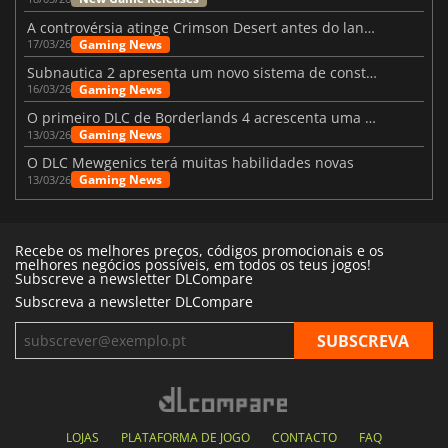
A controvérsia atinge Crimson Desert antes do lançamento
Gaming News
17/03/26
Subnautica 2 apresenta um novo sistema de construção de bases
Gaming News
16/03/26
O primeiro DLC de Borderlands 4 acrescenta uma nova personagem e muito mais
Gaming News
13/03/26
O DLC Mewgenics terá muitas habilidades novas
Gaming News
13/03/26
Recebe os melhores preços, códigos promocionais e os
melhores negócios possíveis, em todos os teus jogos!
Subscreve a newsletter DLCompare
Subscreva a newsletter DLCompare
LOJAS
PLATAFORMA DE JOGO
CONTACTO
FAQ