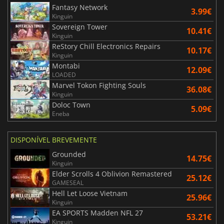
Fantasy Network
3.99€
Kinguin
Sovereign Tower
10.41€
Kinguin
ReStory Chill Electronics Repairs
10.17€
Kinguin
Montabi
12.09€
LOADED
Marvel Tokon Fighting Souls
36.08€
Kinguin
Doloc Town
5.09€
Eneba
DISPONÍVEL BREVEMENTE
Grounded
14.75€
Kinguin
Elder Scrolls 4 Oblivion Remastered
25.12€
GAMESEAL
Hell Let Loose Vietnam
25.96€
Kinguin
EA SPORTS Madden NFL 27
53.21€
Kinguin