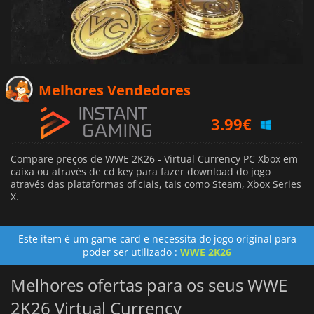
Melhores Vendedores
3.99
€
4.02
€
Compare preços de WWE 2K26 - Virtual Currency PC Xbox em
caixa ou através de cd key para fazer download do jogo
4.20
€
através das plataformas oficiais, tais como Steam, Xbox Series
X.
Este item é um game card e necessita do jogo original para
poder ser utilizado :
WWE 2K26
Melhores ofertas para os seus WWE
2K26 Virtual Currency