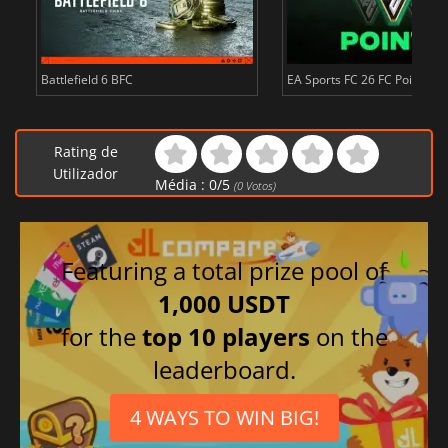
s
Battlefield 6 BFC
EA Sports FC 26 FC Points
Rating de
Utilizador
Média :
0
/
5
(
0
Votos)
Featuring a total prize pool of
1,000 USDT
for the
top 10 players
on the
leaderboard.
4 WAYS TO WIN BIG!