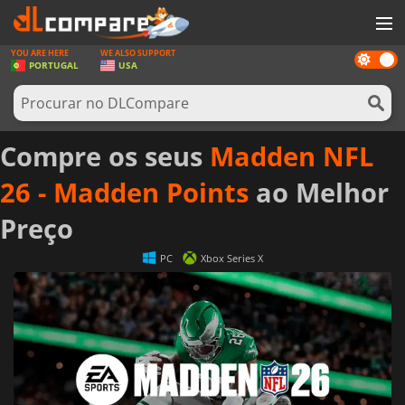
YOU ARE HERE
WE ALSO SUPPORT
Dark
JOGOS
PORTUGAL
USA
mode
GAME CARDS
SOFTWARE
Compre os seus
Madden NFL
REWARDS
26 - Madden Points
ao Melhor
HARDWARE
Preço
NOTÍCIAS
PC
Xbox Series X
ENTRAR OU REGISTAR