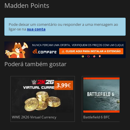
Madden Points
Pode deixar um comentário ou responder a uma mensagem ao
ligar-se na
sua conta
Poderá também gostar
3.99
€
s
WWE 2K26 Virtual Currency
Battlefield 6 BFC