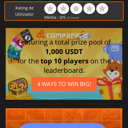
Rating de
Utilizador
Média :
0
/
5
(
0
Votos)
Featuring a total prize pool of
1,000 USDT
for the
top 10 players
on the
leaderboard.
4 WAYS TO WIN BIG!