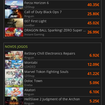
Forza Horizon 6
40.35€
LDShop
Call of Duty Black Ops 7
25.80€
Kinguin
007 First Light
45.02€
LootBar
DRAGON BALL Sparking! ZERO Super Limit Breaking NEO
26.99€
Instant Gaming
NOVOS JOGOS
ReStory Chill Electronics Repairs
6.92€
Kinguin
Montabi
12.09€
LOADED
Marvel Tokon Fighting Souls
41.22€
LDShop
Doloc Town
5.09€
Eneba
Akatori
6.10€
Kinguin
HellSlave 2 Judgment of the Archon
5.25€
Kinguin