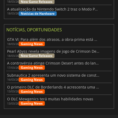
New Game Releases
18/03/26
A atualização da Nintendo Switch 2 traz o Modo Portátil aos jogos mais antigos da Switch
Notícias de Hardware
18/03/26
NOTÍCIAS, OPORTUNIDADES
GTA VI: Para além dos atrasos, a obra-prima está quase a chegar
Gaming News
18/03/26
Pearl Abyss revela imagens de jogo de Crimson Desert para a PS5
New Game Releases
18/03/26
A controvérsia atinge Crimson Desert antes do lançamento
Gaming News
17/03/26
Subnautica 2 apresenta um novo sistema de construção de bases
Gaming News
16/03/26
O primeiro DLC de Borderlands 4 acrescenta uma nova personagem e muito mais
Gaming News
13/03/26
O DLC Mewgenics terá muitas habilidades novas
Gaming News
13/03/26