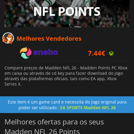
Melhores Vendedores
7.44
€
7.49
€
Compare preços de Madden NFL 26 - Madden Points PC Xbox
em caixa ou através de cd key para fazer download do jogo
8.19
€
através das plataformas oficiais, tais como EA app, Xbox
Series X.
Este item é um game card e necessita do jogo original para
poder ser utilizado :
EA SPORTS Madden NFL 26
Melhores ofertas para os seus
Madden NFL 26 Points