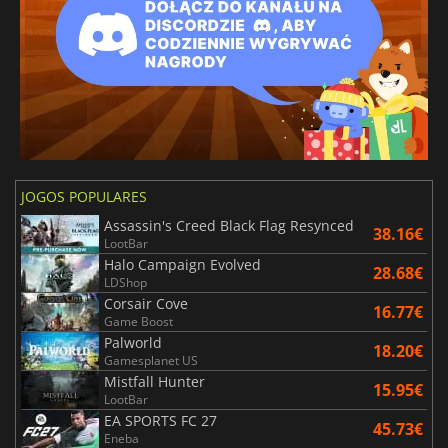
JOGOS POPULARES
Assassin's Creed Black Flag Resynced
38.16€
LootBar
Halo Campaign Evolved
28.68€
LDShop
Corsair Cove
16.77€
Game Boost
Palworld
18.20€
Gamesplanet US
Mistfall Hunter
15.95€
LootBar
EA SPORTS FC 27
45.73€
Eneba