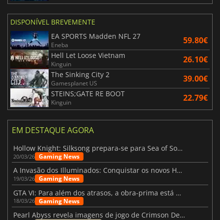
DISPONÍVEL BREVEMENTE
EA SPORTS Madden NFL 27
59.80€
Eneba
Hell Let Loose Vietnam
26.10€
Kinguin
The Sinking City 2
39.00€
Gamesplanet US
STEINS;GATE RE BOOT
22.79€
Kinguin
EM DESTAQUE AGORA
Hollow Knight: Silksong prepara-se para Sea of Sorrow com um patch
Gaming News
20/03/26
A Invasão dos Illuminados: Conquistar os novos Helldivers 2 Atualização!
Gaming News
19/03/26
GTA VI: Para além dos atrasos, a obra-prima está quase a chegar
Gaming News
18/03/26
Pearl Abyss revela imagens de jogo de Crimson Desert para a PS5