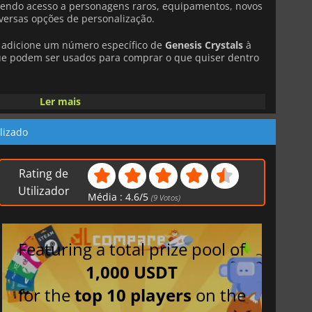
ecendo acesso a personagens raros, equipamentos, novos
iversas opções de personalização.
 adicione um número específico de
Genesis Crystals
à
ue podem ser usados para comprar o que quiser dentro
ntura imersivo ambientado em um mundo de fantasia
Ler mais
perigosas. A história do jogo segue suas jornadas como
idir o futuro da terra de Teyvat.
lizado
Rating de
Utilizador
Média :
4.6
/
5
(
9
Votos)
Featuring a total prize pool of
1,000 USDT
for the
top 10 players
on the