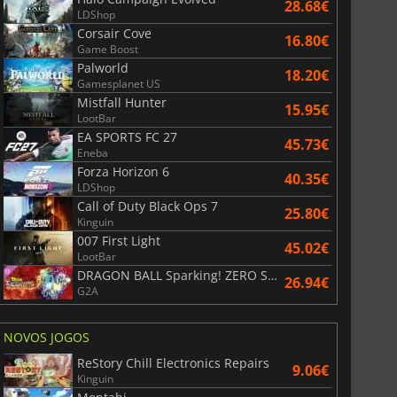
28.68€
LDShop
Corsair Cove
16.80€
Game Boost
Palworld
18.20€
Gamesplanet US
Mistfall Hunter
15.95€
LootBar
EA SPORTS FC 27
45.73€
Eneba
Forza Horizon 6
40.35€
LDShop
Call of Duty Black Ops 7
25.80€
Kinguin
007 First Light
45.02€
LootBar
DRAGON BALL Sparking! ZERO Super Limit Breaking NEO
26.94€
G2A
NOVOS JOGOS
ReStory Chill Electronics Repairs
9.06€
Kinguin