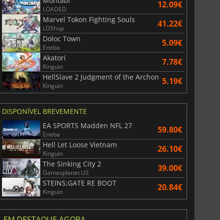
Montabi
12.09€
LOADED
Marvel Tokon Fighting Souls
41.22€
LDShop
Doloc Town
5.09€
Eneba
Akatori
7.78€
Kinguin
HellSlave 2 Judgment of the Archon
5.19€
Kinguin
DISPONÍVEL BREVEMENTE
EA SPORTS Madden NFL 27
59.80€
Eneba
Hell Let Loose Vietnam
26.10€
Kinguin
The Sinking City 2
39.00€
Gamesplanet US
STEINS;GATE RE BOOT
20.84€
Kinguin
EM DESTAQUE AGORA