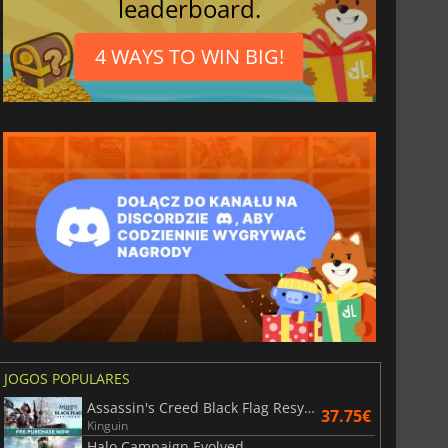
leaderboard.
4 WAYS TO WIN BIG!
JOGOS POPULARES
Assassin's Creed Black Flag Resynced
37.75€
Kinguin
Halo Campaign Evolved