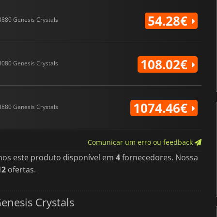
54.28€
3880 Genesis Crystals
108.02€
8080 Genesis Crystals
1074.46€
3880 Genesis Crystals
Comunicar um erro ou feedback
mos este produto disponível em
4
fornecedores. Nossa
12
ofertas.
enesis Crystals