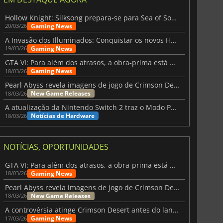
Hollow Knight: Silksong prepara-se para Sea of Sorrow com um patch
Gaming News
20/03/26
A Invasão dos Illuminados: Conquistar os novos Helldivers 2 Atualização!
Gaming News
19/03/26
GTA VI: Para além dos atrasos, a obra-prima está quase a chegar
Gaming News
18/03/26
Pearl Abyss revela imagens de jogo de Crimson Desert para a PS5
New Game Releases
18/03/26
A atualização da Nintendo Switch 2 traz o Modo Portátil aos jogos mais antigos da Switch
Notícias de Hardware
18/03/26
NOTÍCIAS, OPORTUNIDADES
GTA VI: Para além dos atrasos, a obra-prima está quase a chegar
Gaming News
18/03/26
Pearl Abyss revela imagens de jogo de Crimson Desert para a PS5
New Game Releases
18/03/26
3.65
€
7.44
€
A controvérsia atinge Crimson Desert antes do lançamento
Gaming News
17/03/26