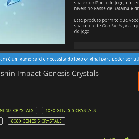
sua experiência de jogo, ofer
níveis no Passe de Batalha e d
Este produto permite que você
sua conta de
Genshin Impact
, q
do jogo.
Genshin Impact
é um RPG de ave
cheio de segredos e criaturas 
um dos gêmeos destinados a dec
item é um game card e necessita do jogo original para poder ser uti
shin Impact Genesis Crystals
NESIS CRYSTALS
1090 GENESIS CRYSTALS
8080 GENESIS CRYSTALS