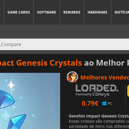
S
GAME CARDS
SOFTWARE
REWARDS
HARDWARE
NOTÍCI
act Genesis Crystals
ao Melhor 
Melhores Vende
0.79
€
PC
Genshin Impact Genesis Cryst
Esses cristais são comprados 
variedade de itens nas diferen