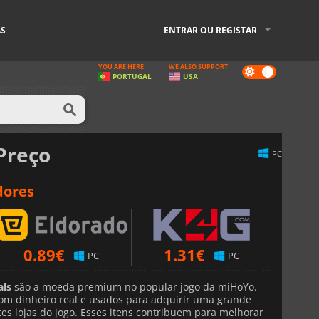
AS
ENTRAR OU REGISTAR
YOU ARE HERE
WE ALSO SUPPORT
Dark
PORTUGAL
USA
mode
Preço
PC
dores
0.89
€
1.31
€
PC
PC
als
são a moeda premium no popular jogo da miHoYo.
com dinheiro real e usados para adquirir uma grande
tes lojas do jogo. Esses itens contribuem para melhorar