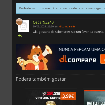
Pode deixar um comentário ou responder a uma mensagem ao
Oscar93240
30/05/2024, 22:50
em
dlcompare.fr
Olá, gostaria de saber se existe um favor da estrela
Poderá também gostar
3.99
€
3.99
€