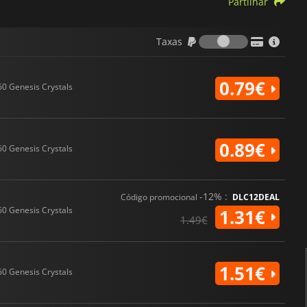
Partilhar
Taxas
Taxas
0.79€
60 Genesis Crystals
0.89€
60 Genesis Crystals
-12% :
Código promocional
DLC12DEAL
60 Genesis Crystals
1.31€
1.49€
1.51€
60 Genesis Crystals