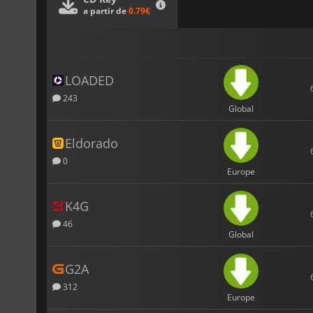
a partir de
0.79€
LOADED
243
Global
Eldorado
0
Europe
K4G
46
Global
G2A
312
Europe