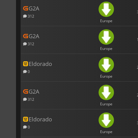
G2A
312
Europe
G2A
312
Europe
Eldorado
0
Europe
G2A
312
Europe
Eldorado
0
Europe