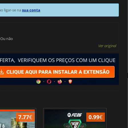
 ligar-se na
sua conta
? Ou não
Ver original
7.77
€
0.99
€