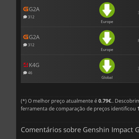
G2A
312
Europe
G2A
312
Europe
K4G
46
Global
(*) O melhor preço atualmente é
0.79€
.. Descobri
ferramenta de comparação de preços identificou
Comentários sobre Genshin Impact G