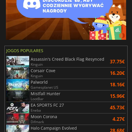
JOGOS POPULARES
Assassin's Creed Black Flag Resynced
37.75€
Kinguin
Corsair Cove
16.20€
Kinguin
Palworld
18.16€
Gamesplanet US
Mistfall Hunter
15.96€
LootBar
EA SPORTS FC 27
45.73€
Eneba
Moon Corona
4.27€
Difmark
Halo Campaign Evolved
28.68€