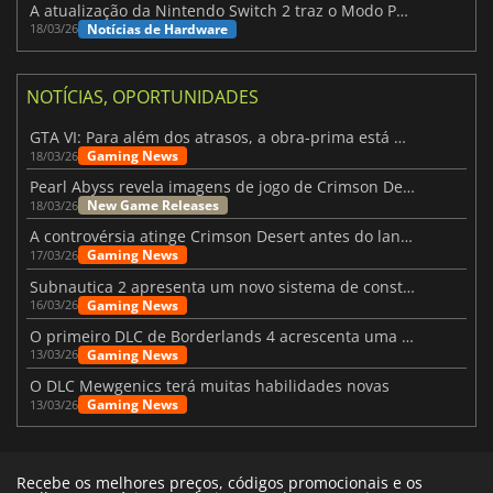
A atualização da Nintendo Switch 2 traz o Modo Portátil aos jogos mais antigos da Switch
Notícias de Hardware
18/03/26
NOTÍCIAS, OPORTUNIDADES
GTA VI: Para além dos atrasos, a obra-prima está quase a chegar
Gaming News
18/03/26
Pearl Abyss revela imagens de jogo de Crimson Desert para a PS5
New Game Releases
18/03/26
A controvérsia atinge Crimson Desert antes do lançamento
Gaming News
17/03/26
Subnautica 2 apresenta um novo sistema de construção de bases
Gaming News
16/03/26
O primeiro DLC de Borderlands 4 acrescenta uma nova personagem e muito mais
Gaming News
13/03/26
O DLC Mewgenics terá muitas habilidades novas
Gaming News
13/03/26
Recebe os melhores preços, códigos promocionais e os