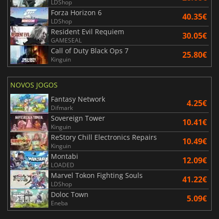
LDShop
Forza Horizon 6
40.35€
LDShop
Resident Evil Requiem
30.05€
GAMESEAL
Call of Duty Black Ops 7
25.80€
Kinguin
NOVOS JOGOS
Fantasy Network
4.25€
Difmark
Sovereign Tower
10.41€
Kinguin
ReStory Chill Electronics Repairs
10.49€
Kinguin
Montabi
12.09€
LOADED
Marvel Tokon Fighting Souls
41.22€
LDShop
Doloc Town
5.09€
Eneba