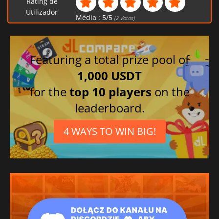
Rating de
Utilizador
Média :
5
/
5
(
2
Votos)
Featuring a total prize pool of
1,000 USDT
for the
top 10 players
on the
leaderboard.
4 WAYS TO WIN BIG!