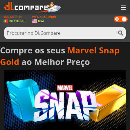
YOU ARE HERE
WE ALSO SUPPORT
Dark
JOGOS
PORTUGAL
USA
mode
GAME CARDS
SOFTWARE
Compre os seus
Marvel Snap
REWARDS
Gold
ao Melhor Preço
HARDWARE
NOTÍCIAS
ENTRAR OU REGISTAR