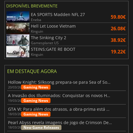
DISPONÍVEL BREVEMENTE
EA SPORTS Madden NFL 27
59.80€
Eneba
Hell Let Loose Vietnam
26.08€
Kinguin
The Sinking City 2
38.92€
Gamesplanet US
STEINS;GATE RE BOOT
19.22€
Kinguin
EM DESTAQUE AGORA
Hollow Knight: Silksong prepara-se para Sea of Sorrow com um patch
Gaming News
20/03/26
A Invasão dos Illuminados: Conquistar os novos Helldivers 2 Atualização!
Gaming News
19/03/26
GTA VI: Para além dos atrasos, a obra-prima está quase a chegar
Gaming News
18/03/26
Pearl Abyss revela imagens de jogo de Crimson Desert para a PS5
New Game Releases
18/03/26