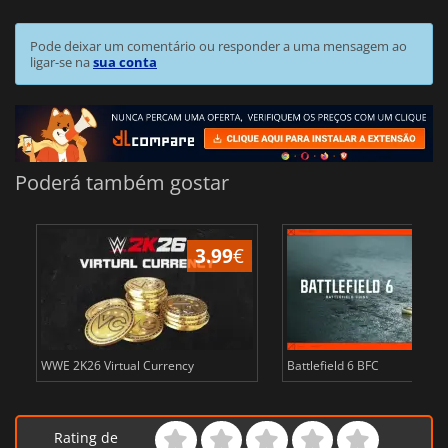
Pode deixar um comentário ou responder a uma mensagem ao
ligar-se na
sua conta
Poderá também gostar
3.99
€
WWE 2K26 Virtual Currency
Battlefield 6 BFC
Rating de