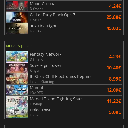
Moon Corona
4.24€
Difmark
Call of Duty Black Ops 7
25.80€
Kinguin
007 First Light
45.02€
LootBar
NOVOS JOGOS
Fantasy Network
4.23€
Difmark
Sovereign Tower
10.48€
Kinguin
ReStory Chill Electronics Repairs
8.99€
Instant Gaming
Montabi
12.09€
LOADED
Marvel Tokon Fighting Souls
41.22€
LDShop
Doloc Town
5.09€
Eneba