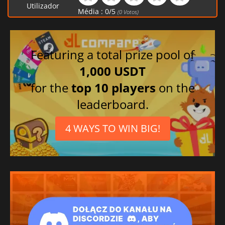
Utilizador
Média :
0
/
5
(
0
Votos)
Featuring a total prize pool of
1,000 USDT
for the
top 10 players
on the
leaderboard.
4 WAYS TO WIN BIG!