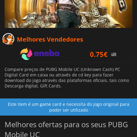
Melhores Vendedores
0.75
€
0.89
€
9.89
€
Compare preços de PUBG Mobile UC (Unknown Cash) PC
Digital Card em caixa ou através de cd key para fazer
download do jogo através das plataformas oficiais, tais como
Descarga digital, Gift Cards.
Este item é um game card e necessita do jogo original para
poder ser utilizado
Melhores ofertas para os seus PUBG
Mobile UC