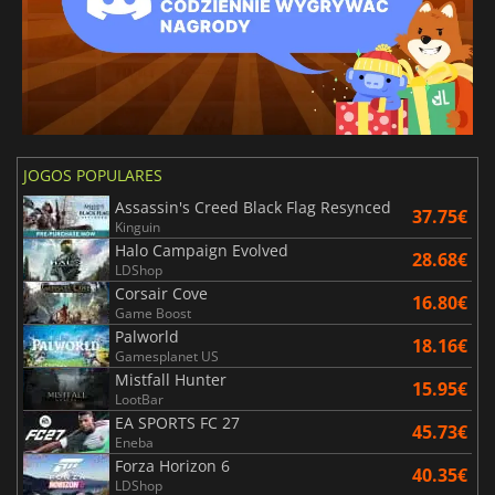
JOGOS POPULARES
Assassin's Creed Black Flag Resynced
37.75€
Kinguin
Halo Campaign Evolved
28.68€
LDShop
Corsair Cove
16.80€
Game Boost
Palworld
18.16€
Gamesplanet US
Mistfall Hunter
15.95€
LootBar
EA SPORTS FC 27
45.73€
Eneba
Forza Horizon 6
40.35€
LDShop