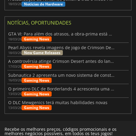
Notícias de Hardware
18/03/26
NOTÍCIAS, OPORTUNIDADES
GTA VI: Para além dos atrasos, a obra-prima está quase a chegar
Gaming News
18/03/26
Pearl Abyss revela imagens de jogo de Crimson Desert para a PS5
New Game Releases
18/03/26
A controvérsia atinge Crimson Desert antes do lançamento
Gaming News
17/03/26
Subnautica 2 apresenta um novo sistema de construção de bases
Gaming News
16/03/26
O primeiro DLC de Borderlands 4 acrescenta uma nova personagem e muito mais
Gaming News
13/03/26
O DLC Mewgenics terá muitas habilidades novas
Gaming News
13/03/26
Recebe os melhores preços, códigos promocionais e os
melhores negócios possíveis, em todos os teus jogos!