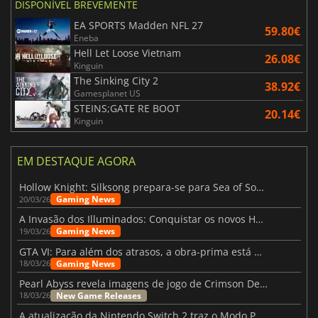
DISPONÍVEL BREVEMENTE
EA SPORTS Madden NFL 27
59.80€
Eneba
Hell Let Loose Vietnam
26.08€
Kinguin
The Sinking City 2
38.92€
Gamesplanet US
STEINS;GATE RE BOOT
20.14€
Kinguin
EM DESTAQUE AGORA
Hollow Knight: Silksong prepara-se para Sea of Sorrow com um patch
Gaming News
20/03/26
A Invasão dos Illuminados: Conquistar os novos Helldivers 2 Atualização!
Gaming News
19/03/26
GTA VI: Para além dos atrasos, a obra-prima está quase a chegar
Gaming News
18/03/26
Pearl Abyss revela imagens de jogo de Crimson Desert para a PS5
New Game Releases
18/03/26
A atualização da Nintendo Switch 2 traz o Modo Portátil aos jogos mais antigos da Switch