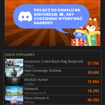
JOGOS POPULARES
Assassin's Creed Black Flag Resynced
37.75€
Kinguin
Halo Campaign Evolved
28.68€
LDShop
Mistfall Hunter
15.96€
LootBar
Palworld
18.20€
Gamesplanet US
Forza Horizon 6
40.35€
LDShop