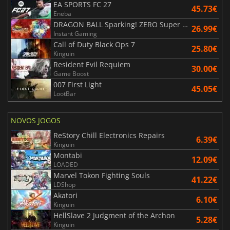
EA SPORTS FC 27
45.73€
Eneba
DRAGON BALL Sparking! ZERO Super Limit Breaking NEO
26.99€
Instant Gaming
Call of Duty Black Ops 7
25.80€
Kinguin
Resident Evil Requiem
30.00€
Game Boost
007 First Light
45.05€
LootBar
NOVOS JOGOS
ReStory Chill Electronics Repairs
6.39€
Kinguin
Montabi
12.09€
LOADED
Marvel Tokon Fighting Souls
41.22€
LDShop
Akatori
6.10€
Kinguin
HellSlave 2 Judgment of the Archon
5.28€
Kinguin