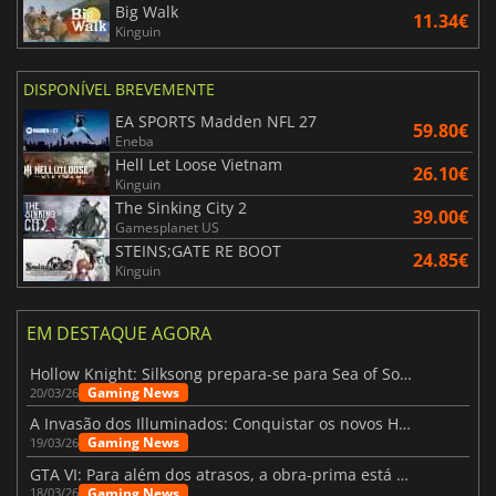
Big Walk
11.34€
Kinguin
DISPONÍVEL BREVEMENTE
EA SPORTS Madden NFL 27
59.80€
Eneba
Hell Let Loose Vietnam
26.10€
Kinguin
The Sinking City 2
39.00€
Gamesplanet US
STEINS;GATE RE BOOT
24.85€
Kinguin
EM DESTAQUE AGORA
Hollow Knight: Silksong prepara-se para Sea of Sorrow com um patch
Gaming News
20/03/26
A Invasão dos Illuminados: Conquistar os novos Helldivers 2 Atualização!
Gaming News
19/03/26
GTA VI: Para além dos atrasos, a obra-prima está quase a chegar
Gaming News
18/03/26