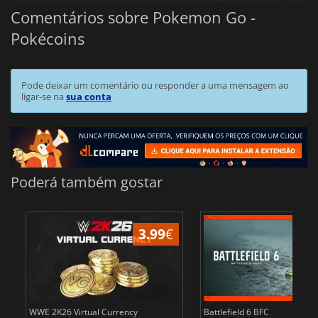
Comentários sobre Pokemon Go -
Pokécoins
Pode deixar um comentário ou responder a uma mensagem ao
ligar-se na
sua conta
Poderá também gostar
3.99
€
WWE 2K26 Virtual Currency
Battlefield 6 BFC