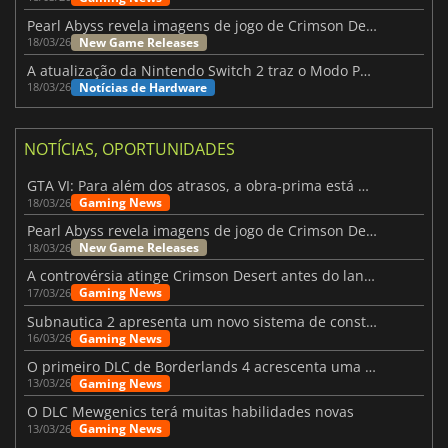
Pearl Abyss revela imagens de jogo de Crimson Desert para a PS5
New Game Releases
18/03/26
A atualização da Nintendo Switch 2 traz o Modo Portátil aos jogos mais antigos da Switch
Notícias de Hardware
18/03/26
NOTÍCIAS, OPORTUNIDADES
GTA VI: Para além dos atrasos, a obra-prima está quase a chegar
Gaming News
18/03/26
Pearl Abyss revela imagens de jogo de Crimson Desert para a PS5
New Game Releases
18/03/26
A controvérsia atinge Crimson Desert antes do lançamento
Gaming News
17/03/26
Subnautica 2 apresenta um novo sistema de construção de bases
Gaming News
16/03/26
O primeiro DLC de Borderlands 4 acrescenta uma nova personagem e muito mais
Gaming News
13/03/26
O DLC Mewgenics terá muitas habilidades novas
Gaming News
13/03/26