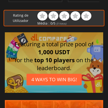
Rating de
Utilizador
Média :
0
/
5
(
0
Votos)
Featuring a total prize pool of
1,000 USDT
for the
top 10 players
on the
leaderboard.
4 WAYS TO WIN BIG!