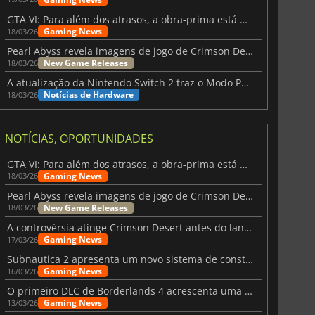
GTA VI: Para além dos atrasos, a obra-prima está quase a chegar
Gaming News
18/03/26
Pearl Abyss revela imagens de jogo de Crimson Desert para a PS5
New Game Releases
18/03/26
A atualização da Nintendo Switch 2 traz o Modo Portátil aos jogos mais antigos da Switch
Notícias de Hardware
18/03/26
NOTÍCIAS, OPORTUNIDADES
GTA VI: Para além dos atrasos, a obra-prima está quase a chegar
Gaming News
18/03/26
Pearl Abyss revela imagens de jogo de Crimson Desert para a PS5
New Game Releases
18/03/26
A controvérsia atinge Crimson Desert antes do lançamento
Gaming News
17/03/26
Subnautica 2 apresenta um novo sistema de construção de bases
Gaming News
16/03/26
O primeiro DLC de Borderlands 4 acrescenta uma nova personagem e muito mais
Gaming News
13/03/26