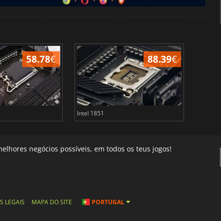
58.78
€
88.39
€
Intel 1851
AMD sT
elhores negócios possíveis, em todos os teus jogos!
S LEGAIS
MAPA DO SITE
PORTUGAL