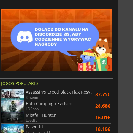
JOGOS POPULARES
Assassin's Creed Black Flag Resynced
37.75€
Kinguin
Halo Campaign Evolved
28.68€
LDShop
Mistfall Hunter
16.01€
LootBar
Palworld
18.19€
Gamesplanet US