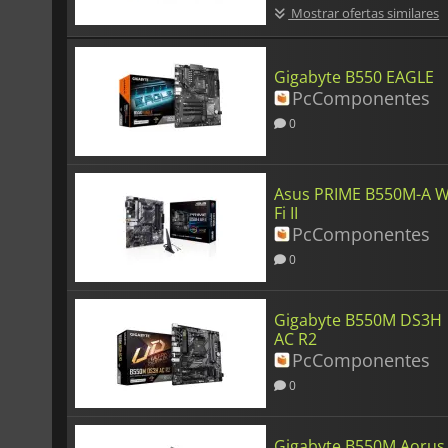
Mostrar ofertas similares
Gigabyte B550 EAGLE
PcComponentes
0
Asus PRIME B550M-A W
Fi II
PcComponentes
0
Gigabyte B550M DS3H
AC R2
PcComponentes
0
Gigabyte B550M Aorus