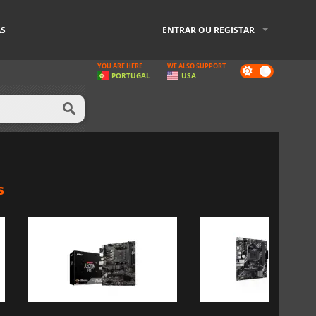
AS
ENTRAR OU REGISTAR
YOU ARE HERE
WE ALSO SUPPORT
Dark
PORTUGAL
USA
mode
s