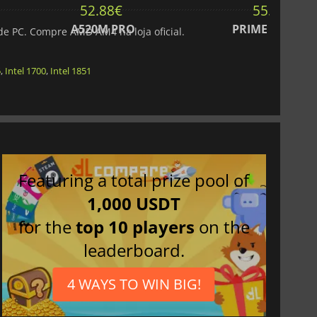
52.88
€
55.60
€
A520M PRO
PRIME A520M-
e PC. Compre AMD AM4 na loja oficial.
5
,
Intel 1700
,
Intel 1851
Featuring a total prize pool of
1,000 USDT
for the
top 10 players
on the
leaderboard.
4 WAYS TO WIN BIG!