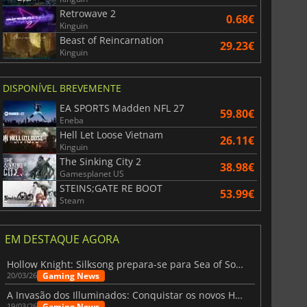
Retrowave 2
0.68€
Kinguin
Beast of Reincarnation
29.23€
Kinguin
DISPONÍVEL BREVEMENTE
EA SPORTS Madden NFL 27
59.80€
Eneba
Hell Let Loose Vietnam
26.11€
Kinguin
The Sinking City 2
38.98€
Gamesplanet US
STEINS;GATE RE BOOT
53.99€
Steam
EM DESTAQUE AGORA
Hollow Knight: Silksong prepara-se para Sea of Sorrow com um patch
Gaming News
20/03/26
A Invasão dos Illuminados: Conquistar os novos Helldivers 2 Atualização!
Gaming News
19/03/26