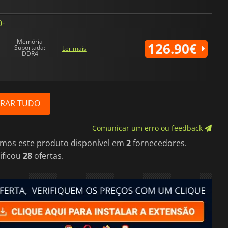
0-
Memória
126.90€
Suportada:
Ler mais
DDR4
RAR TUDO
Comunicar um erro ou feedback
imos este produto disponível em
2
fornecedores.
ificou
28
ofertas.