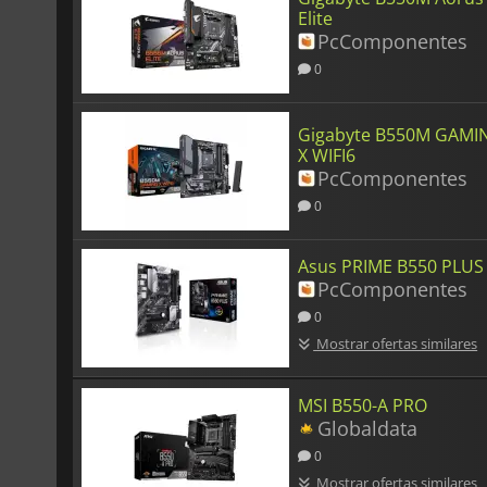
Elite
PcComponentes
0
Gigabyte B550M GAMI
X WIFI6
PcComponentes
0
Asus PRIME B550 PLUS
PcComponentes
0
Mostrar ofertas similares
MSI B550-A PRO
Globaldata
0
Mostrar ofertas similares