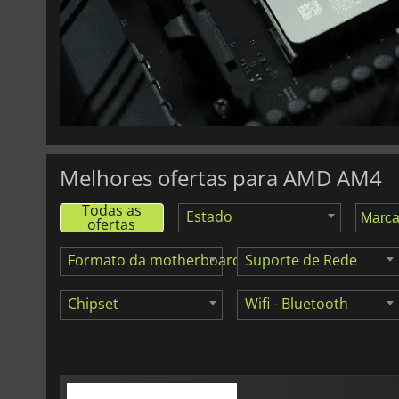
52.88
€
A520M PRO
Melhores ofertas para AMD AM4
Todas as
Estado
ofertas
Formato da motherboard
Suporte de Rede
Chipset
Wifi - Bluetooth