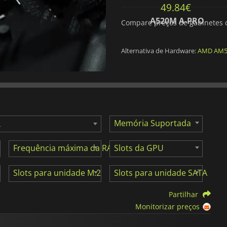
55.60
€
49.84
€
PRIME A520M-R
A520M A-PRO
Compare preços de gabinetes d
Alternativa de Hardware:
AMD AM
Memória Suportada
Frequência máxima da RAM
Slots da GPU
Slots para unidade M.2
Slots para unidade SATA
Partilhar
Monitorizar preços