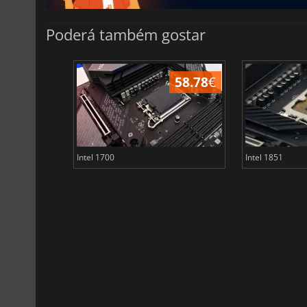
Poderá também gostar
705.41
€
58.78
€
Intel 1700
Intel 1851