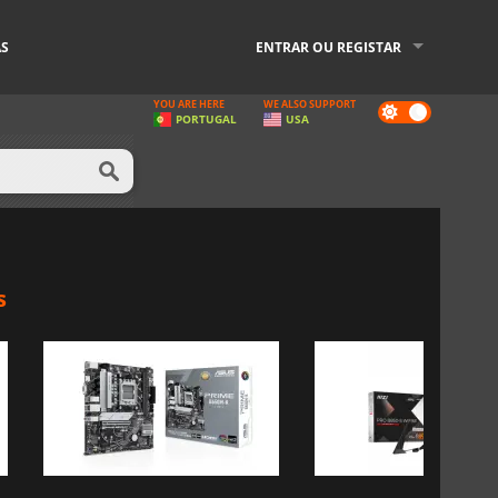
AS
ENTRAR OU REGISTAR
YOU ARE HERE
WE ALSO SUPPORT
Dark
PORTUGAL
USA
mode
s