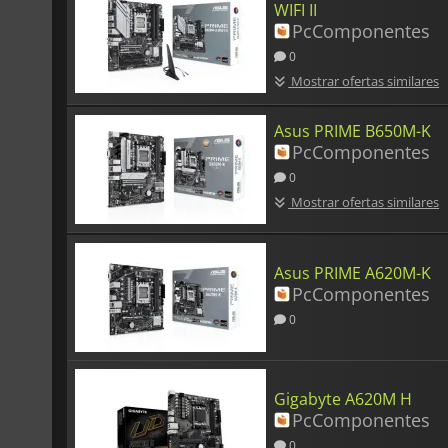
WIFI II
PcComponentes
0
Mostrar ofertas similares
Asus PRIME B650M-K
PcComponentes
0
Mostrar ofertas similares
Asus PRIME A620M-K
PcComponentes
0
Gigabyte A620M H
PcComponentes
0