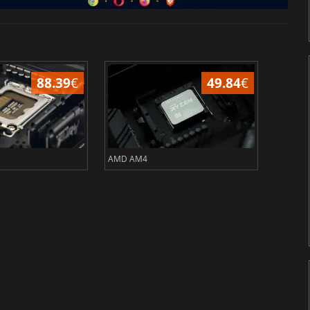
88.39
€
49.84
€
AMD AM4
AMD sT