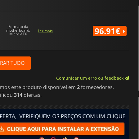
Formato da
96.91€
motherboard:
Ler mais
Micro ATX
RAR TUDO
Comunicar um erro ou feedback
imos este produto disponível em
2
fornecedores.
ificou
314
ofertas.