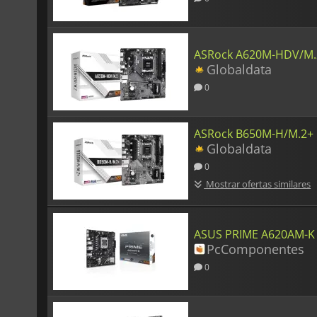
ASRock A620M-HDV/M.
Globaldata
0
ASRock B650M-H/M.2+
Globaldata
0
Mostrar ofertas similares
ASUS PRIME A620AM-K
PcComponentes
0