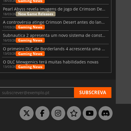
Gaming News
18/03/26
Pearl Abyss revela imagens de jogo de Crimson Desert para a PS5
New Game Releases
18/03/26
A controvérsia atinge Crimson Desert antes do lançamento
Gaming News
17/03/26
Subnautica 2 apresenta um novo sistema de construção de bases
Gaming News
16/03/26
O primeiro DLC de Borderlands 4 acrescenta uma nova personagem e muito mais
Gaming News
13/03/26
O DLC Mewgenics terá muitas habilidades novas
Gaming News
13/03/26