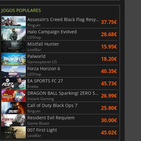
JOGOS POPULARES
Assassin's Creed Black Flag Resynced
37.75€
Kinguin
Halo Campaign Evolved
28.68€
LDShop
Mistfall Hunter
15.95€
LootBar
Palworld
18.20€
Gamesplanet US
Forza Horizon 6
40.35€
LDShop
EA SPORTS FC 27
45.73€
Eneba
DRAGON BALL Sparking! ZERO Super Limit Breaking NEO
26.99€
Instant Gaming
Call of Duty Black Ops 7
25.80€
Kinguin
Resident Evil Requiem
30.00€
Game Boost
007 First Light
45.02€
LootBar