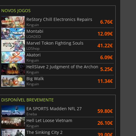
NOVOS JOGOS
ReStory Chill Electronics Repairs
6.76€
Kinguin
Montabi
12.09€
LOADED
Marvel Tokon Fighting Souls
41.22€
LDShop
Akatori
6.09€
Kinguin
HellSlave 2 Judgment of the Archon
5.25€
Kinguin
Big Walk
11.34€
Kinguin
DISPONÍVEL BREVEMENTE
EA SPORTS Madden NFL 27
59.80€
Eneba
Hell Let Loose Vietnam
26.10€
Kinguin
The Sinking City 2
39.00€