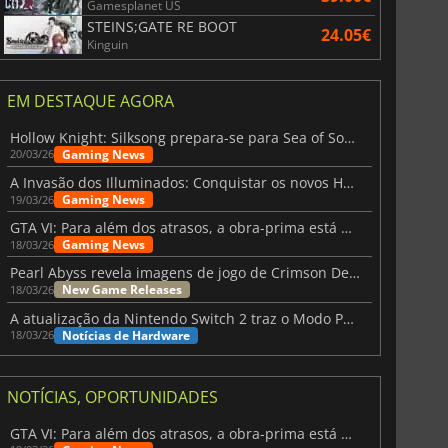
Gamesplanet US
STEINS;GATE RE BOOT
24.05€
Kinguin
EM DESTAQUE AGORA
705.41
€
58.78
€
Hollow Knight: Silksong prepara-se para Sea of Sorrow com um patch
Gaming News
20/03/26
A Invasão dos Illuminados: Conquistar os novos Helldivers 2 Atualização!
Gaming News
19/03/26
GTA VI: Para além dos atrasos, a obra-prima está quase a chegar
R5
Intel 1700
Gaming News
18/03/26
Pearl Abyss revela imagens de jogo de Crimson Desert para a PS5
New Game Releases
18/03/26
A atualização da Nintendo Switch 2 traz o Modo Portátil aos jogos mais antigos da Switch
Notícias de Hardware
18/03/26
NOTÍCIAS, OPORTUNIDADES
GTA VI: Para além dos atrasos, a obra-prima está quase a chegar