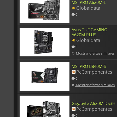
MSI PRO A620M-E
Globaldata
0
Asus TUF GAMING
A620M-PLUS
Globaldata
0
Mostrar ofertas similares
MSI PRO B840M-B
PcComponentes
0
Mostrar ofertas similares
Gigabyte A620M DS3H
PcComponentes
0