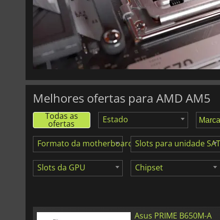
21.00
€
PRIME B650M-K
Melhores ofertas para AMD AM5
Todas as
Estado
ofertas
Formato da motherboard
Slots para unidade SA
Slots da GPU
Chipset
Asus PRIME B650M-A