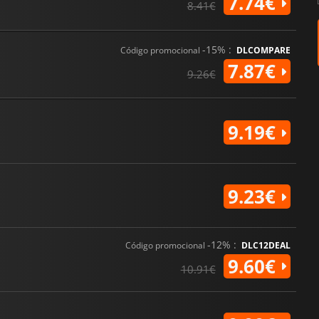
7.74€
8.41€
-15% :
Código promocional
DLCOMPARE
7.87€
9.26€
9.19€
9.23€
-12% :
Código promocional
DLC12DEAL
9.60€
10.91€