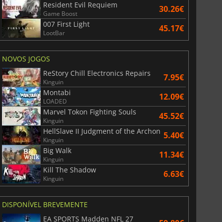
Resident Evil Requiem
30.26€
Game Boost
007 First Light
45.17€
36.40
€
41.06
€
LootBar
NOVOS JOGOS
ReStory Chill Electronics Repairs
7.95€
Kinguin
r's Gate 3
Elden Ring
Montabi
12.09€
LOADED
Marvel Tokon Fighting Souls
45.52€
Kinguin
HellSlave II Judgment of the Archon
5.40€
Kinguin
Big Walk
11.34€
Kinguin
Kill The Shadow
6.63€
Kinguin
DISPONÍVEL BREVEMENTE
EA SPORTS Madden NFL 27