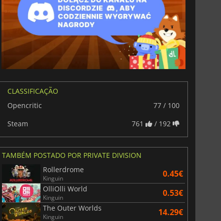
CLASSIFICAÇÃO
Opencritic
77 / 100
Steam
761
/ 192
TAMBÉM POSTADO POR PRIVATE DIVISION
Rollerdrome
0.45€
Kinguin
OlliOlli World
0.53€
Kinguin
The Outer Worlds
14.29€
Kinguin