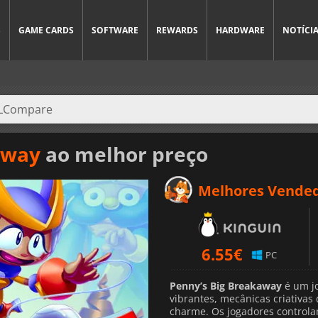
S
GAME CARDS
SOFTWARE
REWARDS
HARDWARE
NOTÍCI
away
ao melhor preço
Melhores Vende
6.55
€
PC
Penny’s Big Breakaway
é um jo
vibrantes, mecânicas criativa
charme. Os jogadores control