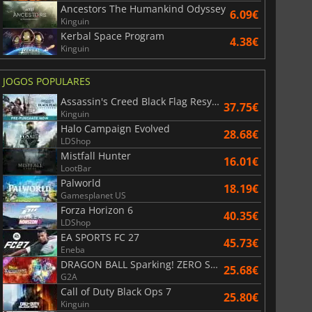
Ancestors The Humankind Odyssey
6.09€
Kinguin
Kerbal Space Program
4.38€
Kinguin
JOGOS POPULARES
Assassin's Creed Black Flag Resynced
37.75€
Kinguin
Halo Campaign Evolved
28.68€
LDShop
Mistfall Hunter
16.01€
LootBar
Palworld
18.19€
Gamesplanet US
Forza Horizon 6
40.35€
LDShop
EA SPORTS FC 27
45.73€
Eneba
DRAGON BALL Sparking! ZERO Super Limit Breaking NEO
25.68€
G2A
Call of Duty Black Ops 7
25.80€
Kinguin