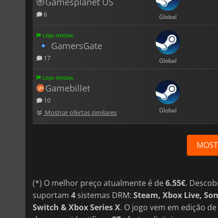
Gamesplanet US
6
Global
LOJA OFICIAL
GamersGate
17
Global
LOJA OFICIAL
Gamebillet
10
Global
Mostrar ofertas similares
MOST
(*) O melhor preço atualmente é de
6.55€
. Descob
suportam
4
sistemas DRM:
Steam, Xbox Live, So
Switch & Xbox Series X
. O jogo vem em edição d