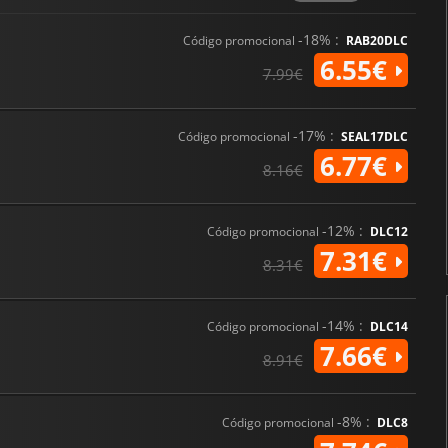
-18% :
Código promocional
RAB20DLC
6.55€
7.99€
-17% :
Código promocional
SEAL17DLC
6.77€
8.16€
-12% :
Código promocional
DLC12
7.31€
8.31€
-14% :
Código promocional
DLC14
7.66€
8.91€
-8% :
Código promocional
DLC8