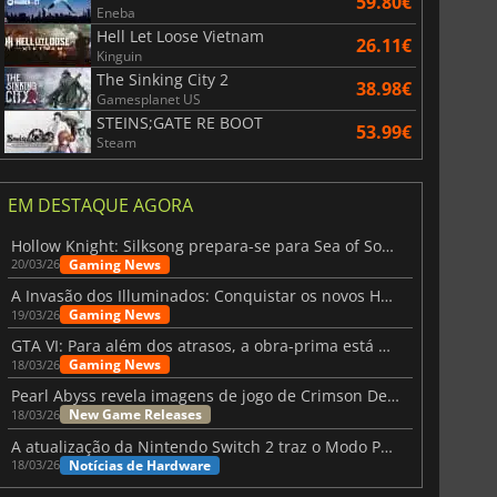
59.80€
Eneba
Hell Let Loose Vietnam
26.11€
Kinguin
The Sinking City 2
38.98€
Gamesplanet US
STEINS;GATE RE BOOT
53.99€
Steam
EM DESTAQUE AGORA
Hollow Knight: Silksong prepara-se para Sea of Sorrow com um patch
Gaming News
20/03/26
A Invasão dos Illuminados: Conquistar os novos Helldivers 2 Atualização!
Gaming News
19/03/26
GTA VI: Para além dos atrasos, a obra-prima está quase a chegar
Gaming News
18/03/26
Pearl Abyss revela imagens de jogo de Crimson Desert para a PS5
New Game Releases
18/03/26
A atualização da Nintendo Switch 2 traz o Modo Portátil aos jogos mais antigos da Switch
Notícias de Hardware
18/03/26