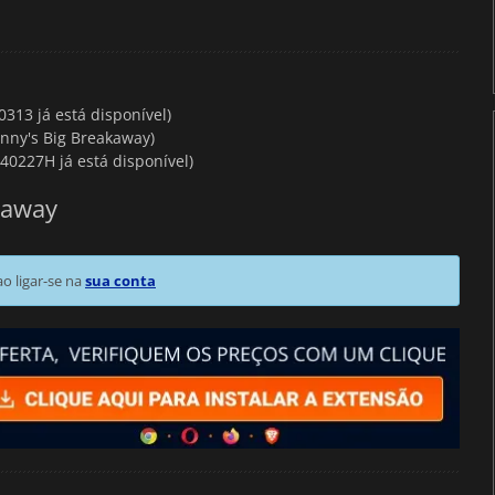
313 já está disponível)
enny's Big Breakaway)
40227H já está disponível)
kaway
 ligar-se na
sua conta