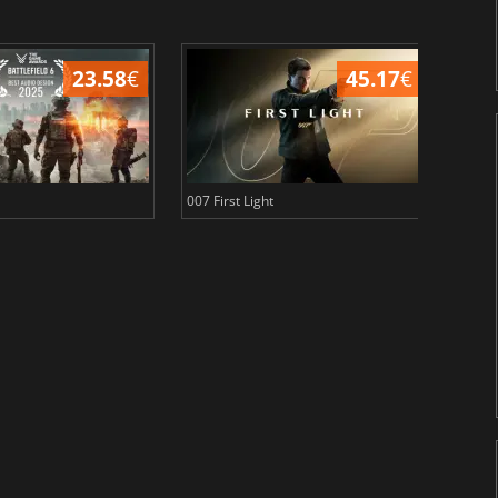
23.58
€
45.17
€
007 First Light
Baldu