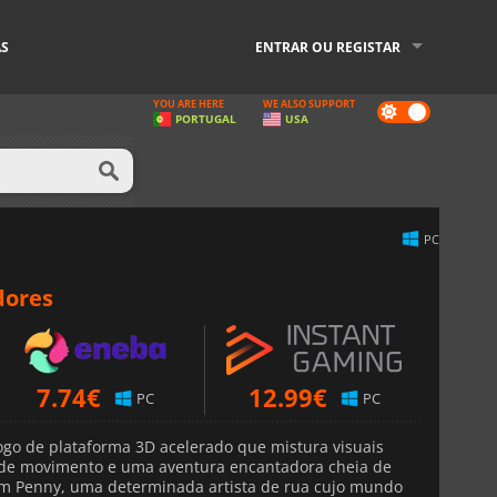
AS
ENTRAR OU REGISTAR
YOU ARE HERE
WE ALSO SUPPORT
Dark
PORTUGAL
USA
mode
PC
dores
7.74
€
12.99
€
PC
PC
go de plataforma 3D acelerado que mistura visuais
s de movimento e uma aventura encantadora cheia de
am Penny, uma determinada artista de rua cujo mundo