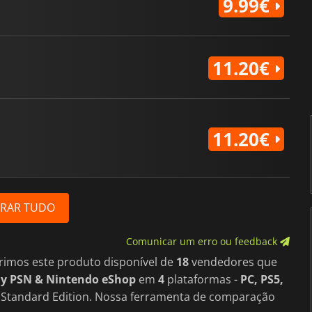
9.99€
11.20€
11.20€
RAR TUDO
Comunicar um erro ou feedback
rimos este produto disponível de
18
vendedores que
ny PSN & Nintendo eShop
em
4
plataformas -
PC, PS5,
e Standard Edition. Nossa ferramenta de comparação