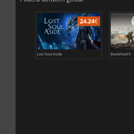
24.24
€
Lost Soul Aside
Battlefield 6