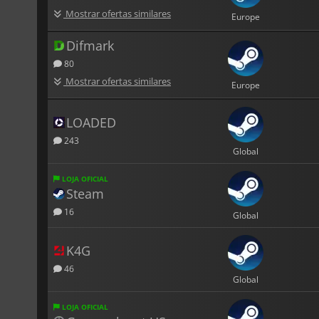
Mostrar ofertas similares
Europe
Difmark
80
Mostrar ofertas similares
Europe
LOADED
243
Global
LOJA OFICIAL
Steam
16
Global
K4G
46
Global
LOJA OFICIAL