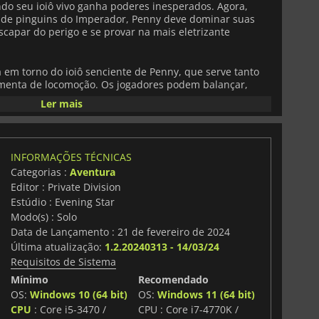
do seu ioiô vivo ganha poderes inesperados. Agora,
l de pinguins do Imperador, Penny deve dominar suas
scapar do perigo e se provar na mais eletrizante
a em torno do ioiô senciente de Penny, que serve tanto
enta de locomoção. Os jogadores podem balançar,
nsivos, usando o ioiô para atacar inimigos, realizar
Ler mais
 áreas escondidas. Dominar o momento é essencial, pois
aseadas em combos permitem sequências de plataforma
nta novos desafios, desde saltos difíceis a perigos
sempre renovada e envolvente.
INFORMAÇÕES TÉCNICAS
Categorias :
Aventura
ionante, o jogo apresenta um mundo colorido e
Editor : Private Division
m personagens expressivos, animações vibrantes e uma
da de Penny a leva por locais diversos, de cidades
Estúdio : Evening Star
çoeiras, cada uma cheia de segredos, colecionáveis e
Modo(s) : Solo
gadores descobrirem.
Data de Lançamento : 21 de fevereiro de 2024
Última atualização:
1.2.20240313 - 14/03/24
mento, design de níveis envolvente e uma aventura
Requisitos de Sistema
y’s Big Breakaway
oferece uma experiência
taforma. Seja ao conectar movimentos estilosos,
Mínimo
Recomendado
 surpresas escondidas, os jogadores encontrarão uma
OS:
Windows 10 (64 bit)
OS:
Windows 11 (64 bit)
idade, velocidade e emoção nesta escapada de tirar o
CPU
: Core i5-3470 /
CPU : Core i7-4770K /