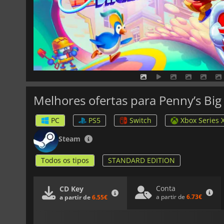
Melhores ofertas para Penny’s Bi
PC
PS5
Switch
Xbox Series 
Steam
Todos os tipos
STANDARD EDITION
Conta
CD Key
a partir de
6.73€
a partir de
6.55€