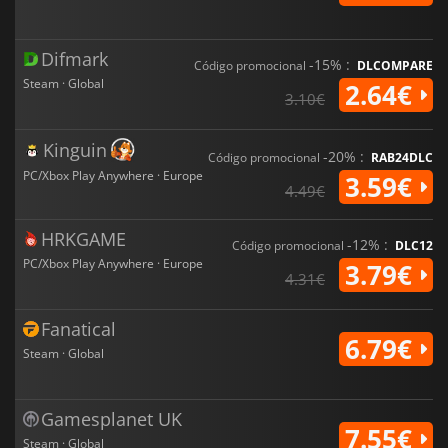
Difmark
-15% :
Código promocional
DLCOMPARE
Steam · Global
2.64€
3.10€
Kinguin
-20% :
Código promocional
RAB24DLC
PC/Xbox Play Anywhere · Europe
3.59€
4.49€
HRKGAME
-12% :
Código promocional
DLC12
PC/Xbox Play Anywhere · Europe
3.79€
4.31€
Fanatical
6.79€
Steam · Global
Gamesplanet UK
7.55€
Steam · Global