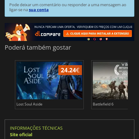
Pode deixar um comentário ou responder a uma mensagem ao
ligar-se na
sua conta
Poderá também gostar
24.24
€
Lost Soul Aside
Battlefield 6
INFORMAÇÕES TÉCNICAS
Site oficial