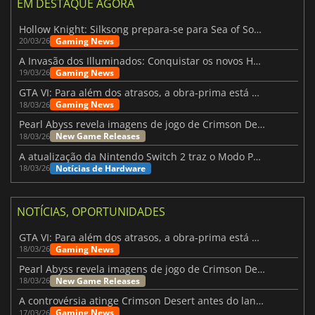
EM DESTAQUE AGORA
Hollow Knight: Silksong prepara-se para Sea of Sorrow com um patch
Gaming News
20/03/26
A Invasão dos Illuminados: Conquistar os novos Helldivers 2 Atualização!
Gaming News
19/03/26
GTA VI: Para além dos atrasos, a obra-prima está quase a chegar
Gaming News
18/03/26
Pearl Abyss revela imagens de jogo de Crimson Desert para a PS5
New Game Releases
18/03/26
A atualização da Nintendo Switch 2 traz o Modo Portátil aos jogos mais antigos da Switch
Notícias de Hardware
18/03/26
NOTÍCIAS, OPORTUNIDADES
GTA VI: Para além dos atrasos, a obra-prima está quase a chegar
Gaming News
18/03/26
Pearl Abyss revela imagens de jogo de Crimson Desert para a PS5
New Game Releases
18/03/26
A controvérsia atinge Crimson Desert antes do lançamento
Gaming News
17/03/26