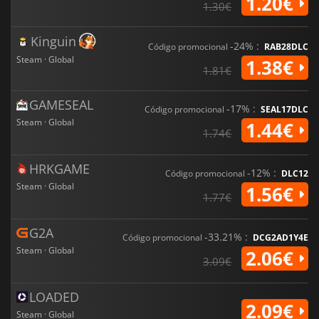
1.20€
1.30€
Kinguin
-24% :
Código promocional
RAB28DLC
Steam · Global
1.38€
1.81€
GAMESEAL
-17% :
Código promocional
SEAL17DLC
Steam · Global
1.44€
1.74€
HRKGAME
-12% :
Código promocional
DLC12
Steam · Global
1.56€
1.77€
G2A
-33.21% :
Código promocional
DCG2AD1Y4E
Steam · Global
2.06€
3.09€
LOADED
2.09€
Steam · Global