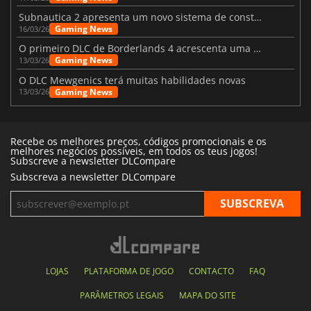
Subnautica 2 apresenta um novo sistema de construção de bases
Gaming News
16/03/26
O primeiro DLC de Borderlands 4 acrescenta uma nova personagem e muito mais
Gaming News
13/03/26
O DLC Mewgenics terá muitas habilidades novas
Gaming News
13/03/26
Recebe os melhores preços, códigos promocionais e os
melhores negócios possíveis, em todos os teus jogos!
Subscreve a newsletter DLCompare
Subscreva a newsletter DLCompare
LOJAS
PLATAFORMA DE JOGO
CONTACTO
FAQ
PARÂMETROS LEGAIS
MAPA DO SITE