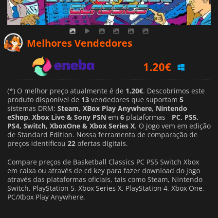
1.20
€
Melhores Vendedores
1.38
€
1.44
€
(*) O melhor preço atualmente é de
1.20€
. Descobrimos este
produto disponível de
13
vendedores que suportam
5
sistemas DRM:
Steam, XBox Play Anywhere, Nintendo
eShop, Xbox Live & Sony PSN
em
6
plataformas -
PC, PS5,
PS4, Switch, XboxOne & Xbox Series X
. O jogo vem em edição
de Standard Edition. Nossa ferramenta de comparação de
preços identificou
22
ofertas digitais.
Compare preços de Basketball Classics PC PS5 Switch Xbox
em caixa ou através de cd key para fazer download do jogo
através das plataformas oficiais, tais como Steam, Nintendo
Switch, PlayStation 5, Xbox Series X, PlayStation 4, Xbox One,
PC/Xbox Play Anywhere.