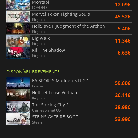
Montabi
12.09€
LOADED
Marvel Tokon Fighting Souls
45.52€
Kinguin
HellSlave II Judgment of the Archon
5.40€
Kinguin
Big Walk
11.34€
Kinguin
Kill The Shadow
6.63€
Kinguin
DISPONÍVEL BREVEMENTE
EA SPORTS Madden NFL 27
59.80€
Eneba
Hell Let Loose Vietnam
26.11€
Kinguin
The Sinking City 2
38.98€
Gamesplanet US
STEINS;GATE RE BOOT
53.99€
Steam