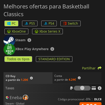
Melhores ofertas para Basketball
Classics
PC
PS5
PS4
Switch
XboxOne
Xbox Series X
Steam
XBox Play Anywhere
Todos os tipos
STANDARD EDITION
Partilhar
Conta
CD Key
a partir de
4.24€
a partir de
1.20€
Taxas
Taxas
Eneba
-8% :
Código promocional
DLC8
Steam · Global