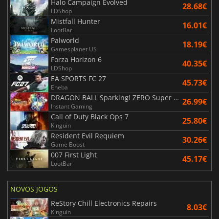
Halo Campaign Evolved
28.68€
LDShop
Mistfall Hunter
16.01€
LootBar
Palworld
18.19€
Gamesplanet US
Forza Horizon 6
40.35€
LDShop
EA SPORTS FC 27
45.73€
Eneba
DRAGON BALL Sparking! ZERO Super Limit Breaking NEO
26.99€
Instant Gaming
Call of Duty Black Ops 7
25.80€
Kinguin
Resident Evil Requiem
30.26€
Game Boost
007 First Light
45.17€
LootBar
NOVOS JOGOS
ReStory Chill Electronics Repairs
8.03€
Kinguin