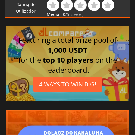
Rating de
Utilizador
Média :
0
/
5
(
0
Votos)
Featuring a total prize pool of
1,000 USDT
for the
top 10 players
on the
leaderboard.
4 WAYS TO WIN BIG!