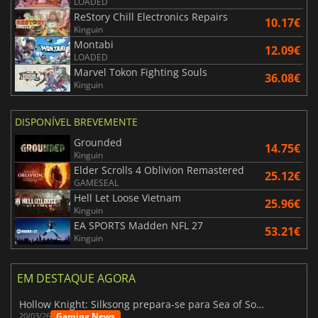
LOADED
ReStory Chill Electronics Repairs
10.17€
Kinguin
Montabi
12.09€
LOADED
Marvel Tokon Fighting Souls
36.08€
Kinguin
DISPONÍVEL BREVEMENTE
Grounded
14.75€
Kinguin
Elder Scrolls 4 Oblivion Remastered
25.12€
GAMESEAL
Hell Let Loose Vietnam
25.96€
Kinguin
EA SPORTS Madden NFL 27
53.21€
Kinguin
EM DESTAQUE AGORA
Hollow Knight: Silksong prepara-se para Sea of Sorrow com um patch
Gaming News
20/03/26