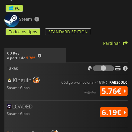
PC
Steam
Todos os tipos
STANDARD EDITION
Partilhar
CD Key
a partir de
5.76€
Taxas
Taxas
Kinguin
-18% :
Código promocional
RAB20DLC
Steam · Global
5.76€
7.02€
LOADED
6.19€
Steam · Global