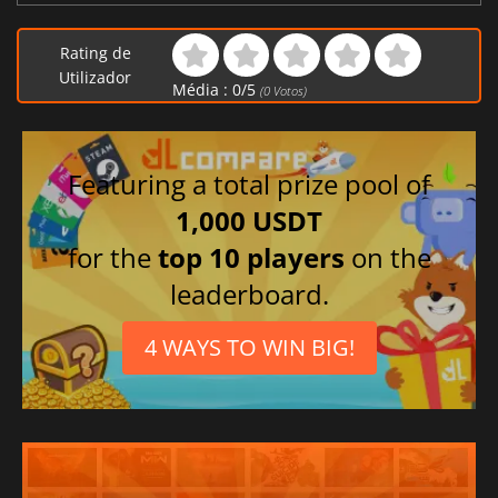
Rating de
Utilizador
Média :
0
/
5
(
0
Votos)
Featuring a total prize pool of
1,000 USDT
for the
top 10 players
on the
leaderboard.
4 WAYS TO WIN BIG!