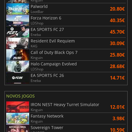
Kinguin
Palworld
20.80€
LootBar
Forza Horizon 6
40.35€
LDShop
EA SPORTS FC 27
45.70€
Eneba
Resident Evil Requiem
30.09€
K4G
Call of Duty Black Ops 7
25.80€
Kinguin
Halo Campaign Evolved
28.68€
LDShop
EA SPORTS FC 26
14.71€
Eneba
NOVOS JOGOS
IRON NEST Heavy Turret Simulator
12.01€
Kinguin
Fantasy Network
3.98€
Kinguin
Sovereign Tower
10.59€