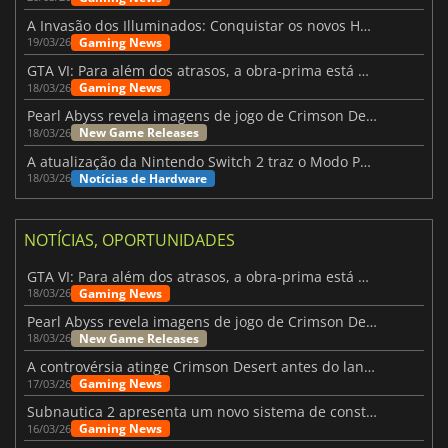
A Invasão dos Illuminados: Conquistar os novos Helldivers 2 Atualização!
Gaming News
19/03/26
GTA VI: Para além dos atrasos, a obra-prima está quase a chegar
Gaming News
18/03/26
Pearl Abyss revela imagens de jogo de Crimson Desert para a PS5
New Game Releases
18/03/26
A atualização da Nintendo Switch 2 traz o Modo Portátil aos jogos mais antigos da Switch
Notícias de Hardware
18/03/26
NOTÍCIAS, OPORTUNIDADES
GTA VI: Para além dos atrasos, a obra-prima está quase a chegar
Gaming News
18/03/26
Pearl Abyss revela imagens de jogo de Crimson Desert para a PS5
New Game Releases
18/03/26
A controvérsia atinge Crimson Desert antes do lançamento
Gaming News
17/03/26
Subnautica 2 apresenta um novo sistema de construção de bases
Gaming News
16/03/26