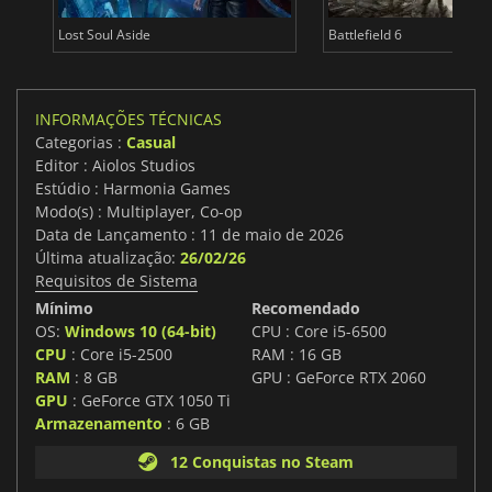
Lost Soul Aside
Battlefield 6
INFORMAÇÕES TÉCNICAS
Categorias :
Casual
Editor : Aiolos Studios
Estúdio : Harmonia Games
Modo(s) : Multiplayer, Co-op
Data de Lançamento : 11 de maio de 2026
Última atualização:
26/02/26
Requisitos de Sistema
Mínimo
Recomendado
OS:
Windows 10 (64-bit)
CPU : Core i5-6500
CPU
: Core i5-2500
RAM : 16 GB
RAM
: 8 GB
GPU : GeForce RTX 2060
GPU
: GeForce GTX 1050 Ti
Armazenamento
: 6 GB
12 Conquistas no Steam