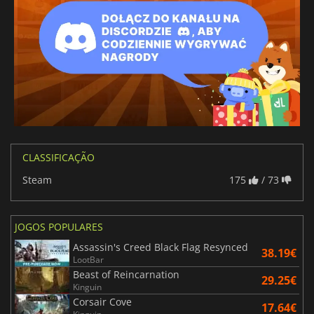
CLASSIFICAÇÃO
Steam
175
/ 73
JOGOS POPULARES
Assassin's Creed Black Flag Resynced
38.19€
LootBar
Beast of Reincarnation
29.25€
Kinguin
Corsair Cove
17.64€