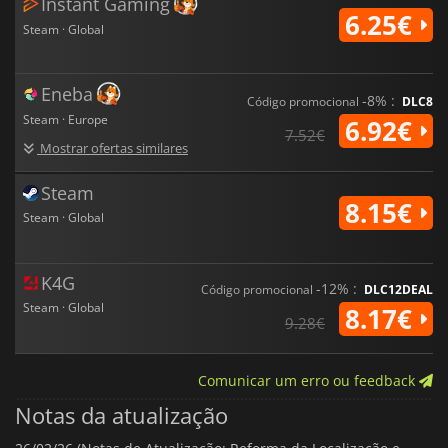
Instant Gaming
6.25€
Steam · Global
Eneba
-8% :
Código promocional
DLC8
Steam · Europe
6.92€
7.52€
Mostrar ofertas similares
Steam
8.15€
Steam · Global
K4G
-12% :
Código promocional
DLC12DEAL
Steam · Global
8.17€
9.28€
Comunicar um erro ou feedback
Notas da atualização