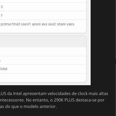
US da Intel apresentam velocidades de clock mais altas
ntecessores. No entanto, o 290K PLUS destaca-se por
das do que o modelo anterior.