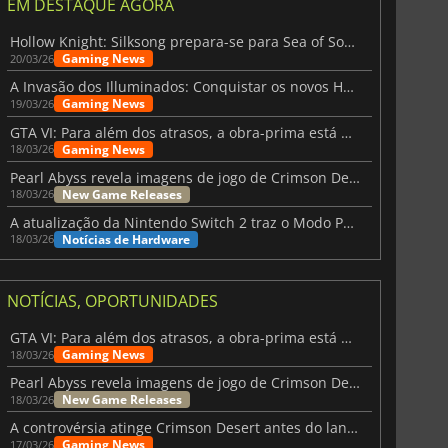
EM DESTAQUE AGORA
Hollow Knight: Silksong prepara-se para Sea of Sorrow com um patch
Gaming News
20/03/26
A Invasão dos Illuminados: Conquistar os novos Helldivers 2 Atualização!
Gaming News
19/03/26
GTA VI: Para além dos atrasos, a obra-prima está quase a chegar
Gaming News
18/03/26
Pearl Abyss revela imagens de jogo de Crimson Desert para a PS5
New Game Releases
18/03/26
A atualização da Nintendo Switch 2 traz o Modo Portátil aos jogos mais antigos da Switch
Notícias de Hardware
18/03/26
NOTÍCIAS, OPORTUNIDADES
GTA VI: Para além dos atrasos, a obra-prima está quase a chegar
Gaming News
18/03/26
Pearl Abyss revela imagens de jogo de Crimson Desert para a PS5
New Game Releases
18/03/26
A controvérsia atinge Crimson Desert antes do lançamento
Gaming News
17/03/26