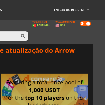
AS
ENTRAR OU REGISTAR
YOU ARE HERE
WE ALSO SUPPORT
Dark
PORTUGAL
USA
mode
e atualização do Arrow
Featuring a total prize pool of
1,000 USDT
for the
top 10 players
on the