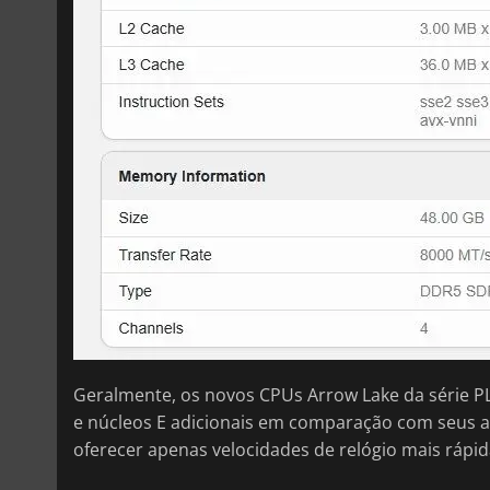
Geralmente, os novos CPUs Arrow Lake da série PL
e núcleos E adicionais em comparação com seus a
oferecer apenas velocidades de relógio mais rápi