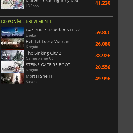
Marvel Tokon Fighting Souls
41.22€
LDShop
DISPONÍVEL BREVEMENTE
EA SPORTS Madden NFL 27
59.80€
Eneba
Hell Let Loose Vietnam
26.08€
Kinguin
The Sinking City 2
38.92€
Gamesplanet US
STEINS;GATE RE BOOT
20.55€
Kinguin
Mortal Shell II
49.99€
Steam