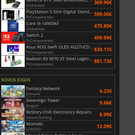
369.90€
Globaldata
PlayStation 5 Slim Digital Standard
599.00€
PcComponentes
Core i9-14900KF
479.80€
Globaldata
Switch 2
499.99€
PcComponentes
Asus ROG Swift OLED XG27UCDMG
839.11€
PcComponentes
Radeon RX 9070 XT Steel Legend 16GB
881.73€
PcComponentes
NOVOS JOGOS
Fantasy Network
4.23€
Difmark
Sovereign Tower
9.66€
Kinguin
ReStory Chill Electronics Repairs
8.99€
Instant Gaming
Montabi
12.09€
LOADED