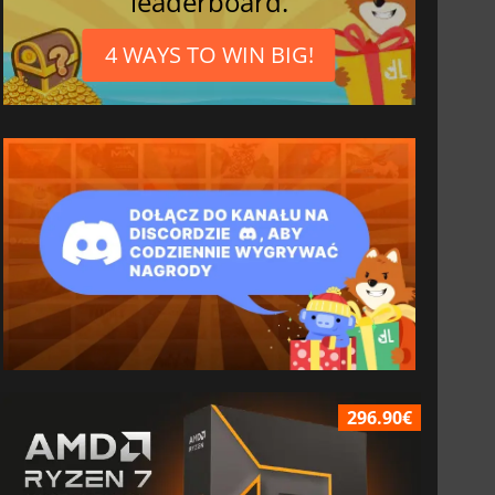
leaderboard.
4 WAYS TO WIN BIG!
296.90€