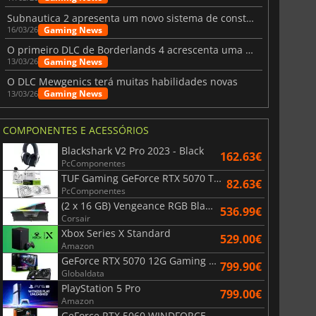
Subnautica 2 apresenta um novo sistema de construção de bases
Gaming News
16/03/26
O primeiro DLC de Borderlands 4 acrescenta uma nova personagem e muito mais
Gaming News
13/03/26
O DLC Mewgenics terá muitas habilidades novas
Gaming News
13/03/26
COMPONENTES E ACESSÓRIOS
Blackshark V2 Pro 2023 - Black
162.63€
PcComponentes
TUF Gaming GeForce RTX 5070 Ti OC White Edition 16GB
82.63€
PcComponentes
(2 x 16 GB) Vengeance RGB Black AMD Expo 6000 MHz - CAS 30
536.99€
Corsair
Xbox Series X Standard
529.00€
Amazon
GeForce RTX 5070 12G Gaming Trio OC Black
799.90€
Globaldata
PlayStation 5 Pro
799.00€
Amazon
GeForce RTX 5060 WINDFORCE OC 8G