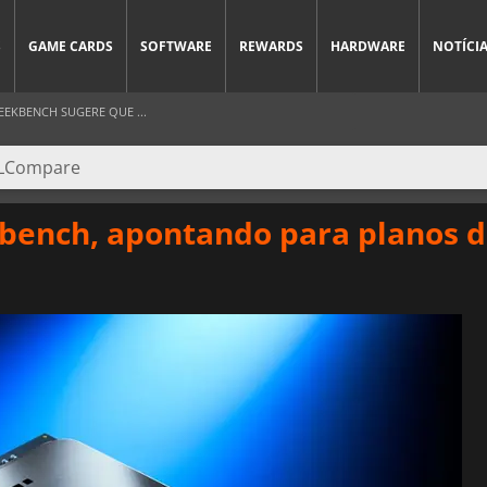
S
GAME CARDS
SOFTWARE
REWARDS
HARDWARE
NOTÍCI
EEKBENCH SUGERE QUE ...
kbench, apontando para planos d