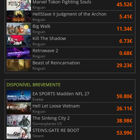
Marvel Tokon Fighting Souls
45.52€
Kinguin
HellSlave II Judgment of the Archon
5.41€
Kinguin
Big Walk
11.34€
Kinguin
Kill The Shadow
6.73€
Kinguin
Retrowave 2
0.68€
Kinguin
Beast of Reincarnation
29.23€
Kinguin
DISPONÍVEL BREVEMENTE
EA SPORTS Madden NFL 27
59.80€
Eneba
Hell Let Loose Vietnam
26.11€
Kinguin
The Sinking City 2
38.98€
Gamesplanet US
STEINS;GATE RE BOOT
53.99€
Steam