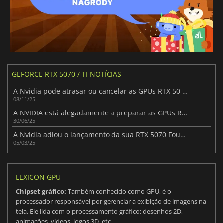
GEFORCE RTX 5070 / TI NOTÍCIAS
A Nvidia pode atrasar ou cancelar as GPUs RTX 50 SUPER devido a restrições no fornecimento de DRAM
08/11/25
A NVIDIA está alegadamente a preparar as GPUs RTX 5070 Super e RTX 5070 Ti Super
30/06/25
A Nvidia adiou o lançamento da sua RTX 5070 Founders Edition
05/03/25
LEXICON GPU
Chipset gráfico:
Também conhecido como GPU, é o
processador responsável por gerenciar a exibição de imagens na
tela. Ele lida com o processamento gráfico: desenhos 2D,
animações, vídeos, jogos 3D, etc.