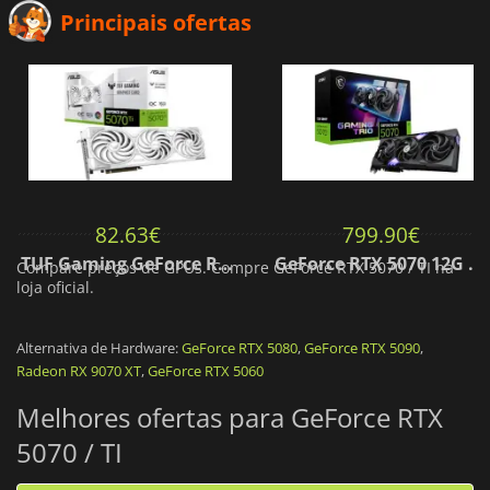
Principais ofertas
82.63
€
799.90
€
TUF Gaming GeForce RTX 5070 Ti OC White Edition 16GB
GeForce RTX 5070 12G Gaming Trio OC Black
Compare preços de GPUs. Compre GeForce RTX 5070 / TI na
loja oficial.
Alternativa de Hardware:
GeForce RTX 5080
,
GeForce RTX 5090
,
Radeon RX 9070 XT
,
GeForce RTX 5060
Melhores ofertas para GeForce RTX
5070 / TI