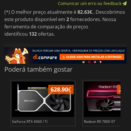
Comunicar um erro ou feedback
(*) O melhor preço atualmente é
82.63€
.. Descobrimos
este produto disponível em
2
fornecedores. Nossa
ferramenta de comparação de preços
identificou
132
ofertas.
Poderá também gostar
628.90
€
276
GeForce RTX 4060 / Ti
Radeon RX 7800 XT