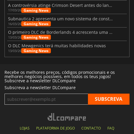
A controvérsia atinge Crimson Desert antes do lançamento
Gaming News
17/03/26
Subnautica 2 apresenta um novo sistema de construção de bases
Gaming News
16/03/26
O primeiro DLC de Borderlands 4 acrescenta uma nova personagem e muito mais
Gaming News
13/03/26
O DLC Mewgenics terá muitas habilidades novas
Gaming News
13/03/26
Recebe os melhores preços, códigos promocionais e os
melhores negócios possíveis, em todos os teus jogos!
Subscreve a newsletter DLCompare
Subscreva a newsletter DLCompare
LOJAS
PLATAFORMA DE JOGO
CONTACTO
FAQ