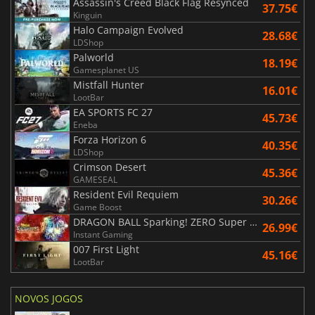
Assassin's Creed Black Flag Resynced
37.75€
Kinguin
Halo Campaign Evolved
28.68€
LDShop
Palworld
18.19€
Gamesplanet US
Mistfall Hunter
16.01€
LootBar
EA SPORTS FC 27
45.73€
Eneba
Forza Horizon 6
40.35€
LDShop
Crimson Desert
45.36€
GAMESEAL
Resident Evil Requiem
30.26€
Game Boost
DRAGON BALL Sparking! ZERO Super Limit Breaking NEO
26.99€
Instant Gaming
007 First Light
45.16€
LootBar
NOVOS JOGOS