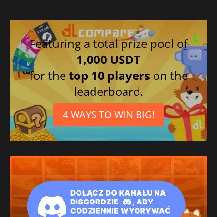
Featuring a total prize pool of
1,000 USDT
for the
top 10 players
on the
leaderboard.
4 WAYS TO WIN BIG!