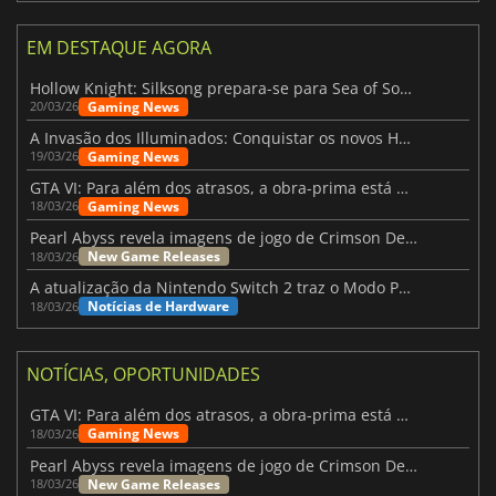
EM DESTAQUE AGORA
Hollow Knight: Silksong prepara-se para Sea of Sorrow com um patch
Gaming News
20/03/26
A Invasão dos Illuminados: Conquistar os novos Helldivers 2 Atualização!
Gaming News
19/03/26
GTA VI: Para além dos atrasos, a obra-prima está quase a chegar
Gaming News
18/03/26
Pearl Abyss revela imagens de jogo de Crimson Desert para a PS5
New Game Releases
18/03/26
A atualização da Nintendo Switch 2 traz o Modo Portátil aos jogos mais antigos da Switch
Notícias de Hardware
18/03/26
NOTÍCIAS, OPORTUNIDADES
GTA VI: Para além dos atrasos, a obra-prima está quase a chegar
Gaming News
18/03/26
Pearl Abyss revela imagens de jogo de Crimson Desert para a PS5
New Game Releases
18/03/26