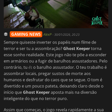
GAMING NEWS
AlexP
-
30/01/2026, 20:23
Sempre quiseste inverter os papéis num filme de
terror e ser tu a assombração?
Ghost Keeper
torna
esse sonho realidade. Este jogo não te põe a esconder
em armários ou a fugir de barulhos assustadores. Pelo
contrário, tu
és
o barulho assustador. O teu trabalho é
assombrar locais, pregar sustos de morte aos
humanos e desfrutar do caos que se segue. O tom é
divertido e um pouco pateta, deixando claro desde o
início que
Ghost Keeper
aposta mais na diversão
inteligente do que no terror puro.
Assim que começas, o jogo revela rapidamente a sua