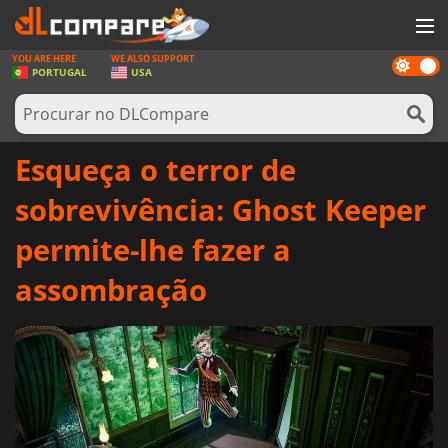
YOU ARE HERE
WE ALSO SUPPORT
Dark
JOGOS
PORTUGAL
USA
mode
GAME CARDS
SOFTWARE
Esqueça o terror de
REWARDS
sobrevivência: Ghost Keeper
HARDWARE
permite-lhe fazer a
NOTÍCIAS
assombração
ENTRAR OU REGISTAR