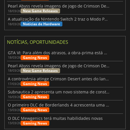
Pearl Abyss revela imagens de jogo de Crimson Desert para a PS5
New Game Releases
18/03/26
A atualização da Nintendo Switch 2 traz o Modo Portátil aos jogos mais antigos da Switch
Notícias de Hardware
18/03/26
NOTÍCIAS, OPORTUNIDADES
GTA VI: Para além dos atrasos, a obra-prima está quase a chegar
Gaming News
18/03/26
Pearl Abyss revela imagens de jogo de Crimson Desert para a PS5
New Game Releases
18/03/26
A controvérsia atinge Crimson Desert antes do lançamento
Gaming News
17/03/26
Subnautica 2 apresenta um novo sistema de construção de bases
Gaming News
16/03/26
O primeiro DLC de Borderlands 4 acrescenta uma nova personagem e muito mais
Gaming News
13/03/26
O DLC Mewgenics terá muitas habilidades novas
Gaming News
13/03/26