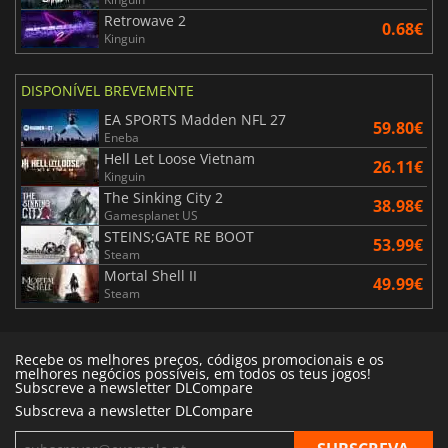
Retrowave 2
0.68€
Kinguin
DISPONÍVEL BREVEMENTE
EA SPORTS Madden NFL 27
59.80€
Eneba
Hell Let Loose Vietnam
26.11€
Kinguin
The Sinking City 2
38.98€
Gamesplanet US
STEINS;GATE RE BOOT
53.99€
Steam
Mortal Shell II
49.99€
Steam
Recebe os melhores preços, códigos promocionais e os
melhores negócios possíveis, em todos os teus jogos!
Subscreve a newsletter DLCompare
Subscreva a newsletter DLCompare