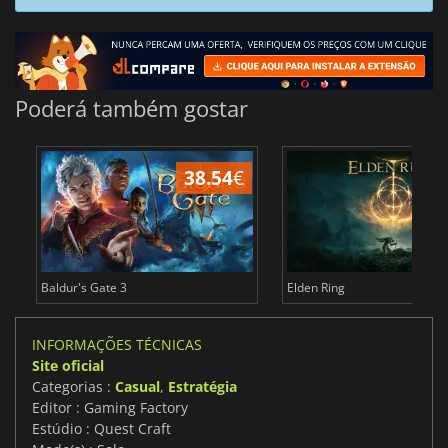
Poderá também gostar
38.54
€
4
Baldur's Gate 3
Elden Ring
INFORMAÇÕES TÉCNICAS
Site oficial
Categorias :
Casual
,
Estratégia
Editor : Gaming Factory
Estúdio : Quest Craft