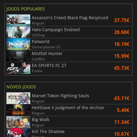
JOGOS POPULARES
Assassin's Creed Black Flag Resynced
37.75€
Kinguin
Halo Campaign Evolved
28.68€
LDShop
Palworld
18.19€
Gamesplanet US
Mistfall Hunter
15.99€
LootBar
EA SPORTS FC 27
45.73€
Eneba
NOVOS JOGOS
Marvel Tokon Fighting Souls
43.11€
Kinguin
HellSlave II Judgment of the Archon
5.49€
Kinguin
Big Walk
11.34€
Kinguin
Kill The Shadow
10.67€
Kinguin