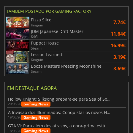
TAMBÉM POSTADO POR GAMING FACTORY
Pizza Slice
7.74€
Kinguin
JDM Japanese Drift Master
11.64€
K4G
Puppet House
16.99€
Steam
Lesson Learned
3.19€
Kinguin
Booze Masters Freezing Moonshine
3.69€
Steam
EM DESTAQUE AGORA
Hollow Knight: Silksong prepara-se para Sea of Sorrow com um patch
Gaming News
20/03/26
A Invasão dos Illuminados: Conquistar os novos Helldivers 2 Atualização!
Gaming News
19/03/26
GTA VI: Para além dos atrasos, a obra-prima está quase a chegar
Gaming News
18/03/26