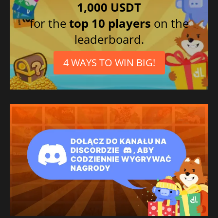
1,000 USDT
for the
top 10 players
on the
leaderboard.
4 WAYS TO WIN BIG!