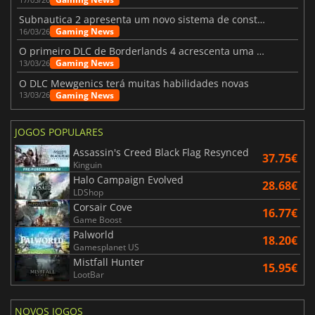
Subnautica 2 apresenta um novo sistema de construção de bases
Gaming News
16/03/26
O primeiro DLC de Borderlands 4 acrescenta uma nova personagem e muito mais
Gaming News
13/03/26
O DLC Mewgenics terá muitas habilidades novas
Gaming News
13/03/26
JOGOS POPULARES
Assassin's Creed Black Flag Resynced
37.75€
Kinguin
Halo Campaign Evolved
28.68€
LDShop
Corsair Cove
16.77€
Game Boost
Palworld
18.20€
Gamesplanet US
Mistfall Hunter
15.95€
LootBar
NOVOS JOGOS