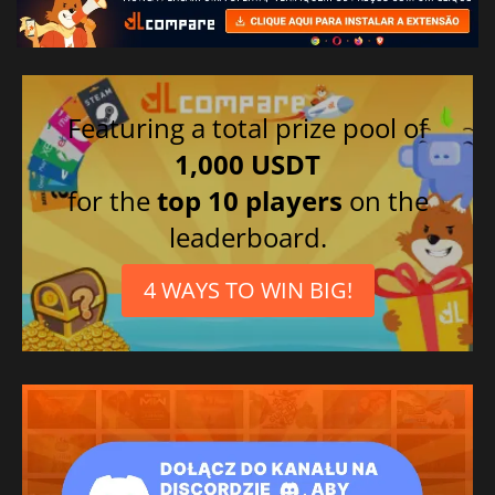
Featuring a total prize pool of
1,000 USDT
for the
top 10 players
on the
leaderboard.
4 WAYS TO WIN BIG!