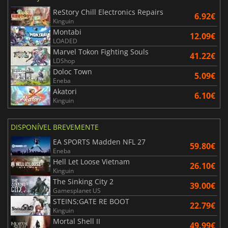
ReStory Chill Electronics Repairs
6.92€
Kinguin
Montabi
12.09€
LOADED
Marvel Tokon Fighting Souls
41.22€
LDShop
Doloc Town
5.09€
Eneba
Akatori
6.10€
Kinguin
DISPONÍVEL BREVEMENTE
EA SPORTS Madden NFL 27
59.80€
Eneba
Hell Let Loose Vietnam
26.10€
Kinguin
The Sinking City 2
39.00€
Gamesplanet US
STEINS;GATE RE BOOT
22.79€
Kinguin
Mortal Shell II
49.99€