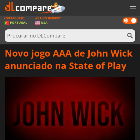
YOU ARE HERE
WE ALSO SUPPORT
Dark
JOGOS
PORTUGAL
USA
mode
GAME CARDS
SOFTWARE
Novo jogo AAA de John Wick
REWARDS
anunciado na State of Play
HARDWARE
NOTÍCIAS
ENTRAR OU REGISTAR