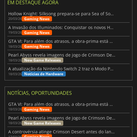
EM DESTAQUE AGORA
Hollow Knight: Silksong prepara-se para Sea of Sorrow com um patch
Gaming News
20/03/26
A Invasão dos Illuminados: Conquistar os novos Helldivers 2 Atualização!
Gaming News
19/03/26
GTA VI: Para além dos atrasos, a obra-prima está quase a chegar
Gaming News
18/03/26
Pearl Abyss revela imagens de jogo de Crimson Desert para a PS5
New Game Releases
18/03/26
A atualização da Nintendo Switch 2 traz o Modo Portátil aos jogos mais antigos da Switch
Notícias de Hardware
18/03/26
NOTÍCIAS, OPORTUNIDADES
GTA VI: Para além dos atrasos, a obra-prima está quase a chegar
Gaming News
18/03/26
Pearl Abyss revela imagens de jogo de Crimson Desert para a PS5
New Game Releases
18/03/26
A controvérsia atinge Crimson Desert antes do lançamento
Gaming News
17/03/26