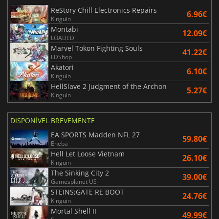
ReStory Chill Electronics Repairs
6.96€
Kinguin
Montabi
12.09€
LOADED
Marvel Tokon Fighting Souls
41.22€
LDShop
Akatori
6.10€
Kinguin
HellSlave 2 Judgment of the Archon
5.27€
Kinguin
DISPONÍVEL BREVEMENTE
EA SPORTS Madden NFL 27
59.80€
Eneba
Hell Let Loose Vietnam
26.10€
Kinguin
The Sinking City 2
39.00€
Gamesplanet US
STEINS;GATE RE BOOT
24.76€
Kinguin
Mortal Shell II
49.99€