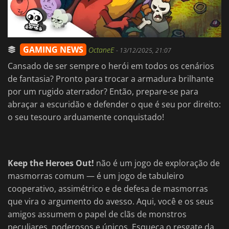
GAMING NEWS
OctaneE
-
13/12/2025, 21:07
Cansado de ser sempre o herói em todos os cenários
de fantasia? Pronto para trocar a armadura brilhante
por um rugido aterrador? Então, prepare-se para
abraçar a escuridão e defender o que é seu por direito:
o seu tesouro arduamente conquistado!
Keep the Heroes Out!
não é um jogo de exploração de
masmorras comum — é um jogo de tabuleiro
cooperativo, assimétrico e de defesa de masmorras
que vira o argumento do avesso. Aqui, você e os seus
amigos assumem o papel de clãs de monstros
peculiares, poderosos e únicos. Esqueça o resgate da