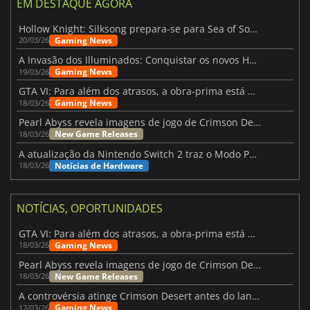
EM DESTAQUE AGORA
Hollow Knight: Silksong prepara-se para Sea of Sorrow com um patch
Gaming News
20/03/26
A Invasão dos Illuminados: Conquistar os novos Helldivers 2 Atualização!
Gaming News
19/03/26
GTA VI: Para além dos atrasos, a obra-prima está quase a chegar
Gaming News
18/03/26
Pearl Abyss revela imagens de jogo de Crimson Desert para a PS5
New Game Releases
18/03/26
A atualização da Nintendo Switch 2 traz o Modo Portátil aos jogos mais antigos da Switch
Notícias de Hardware
18/03/26
NOTÍCIAS, OPORTUNIDADES
GTA VI: Para além dos atrasos, a obra-prima está quase a chegar
Gaming News
18/03/26
Pearl Abyss revela imagens de jogo de Crimson Desert para a PS5
New Game Releases
18/03/26
A controvérsia atinge Crimson Desert antes do lançamento
Gaming News
17/03/26