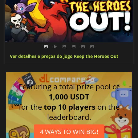
Ver detalhes e preços do jogo Keep the Heroes Out
Featuring a total prize pool of
1,000 USDT
for the
top 10 players
on the
leaderboard.
4 WAYS TO WIN BIG!