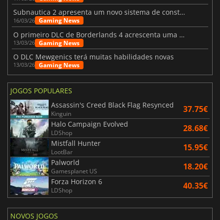
Subnautica 2 apresenta um novo sistema de construção de bases
Gaming News
16/03/26
O primeiro DLC de Borderlands 4 acrescenta uma nova personagem e muito mais
Gaming News
13/03/26
O DLC Mewgenics terá muitas habilidades novas
Gaming News
13/03/26
JOGOS POPULARES
Assassin's Creed Black Flag Resynced
37.75€
Kinguin
Halo Campaign Evolved
28.68€
LDShop
Mistfall Hunter
15.95€
LootBar
Palworld
18.20€
Gamesplanet US
Forza Horizon 6
40.35€
LDShop
NOVOS JOGOS