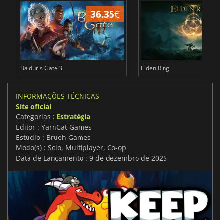
36.35
€
4
Baldur's Gate 3
Elden Ring
INFORMAÇÕES TÉCNICAS
Site oficial
Categorias :
Estratégia
Editor : YarnCat Games
Estúdio : Brueh Games
Modo(s) : Solo, Multiplayer, Co-op
Data de Lançamento : 9 de dezembro de 2025