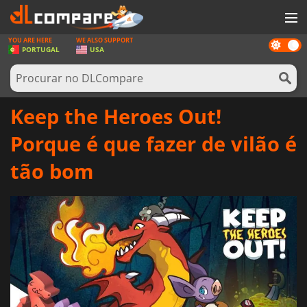
YOU ARE HERE
WE ALSO SUPPORT
Dark
JOGOS
PORTUGAL
USA
mode
GAME CARDS
SOFTWARE
Keep the Heroes Out!
REWARDS
Porque é que fazer de vilão é
HARDWARE
tão bom
NOTÍCIAS
ENTRAR OU REGISTAR