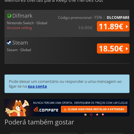
Melhores ofertas para Keep the Heroes Out
Difmark
-15% :
Código promocional
DLCOMPARE
Nintendo Switch · Global
11.89€
13.99€
Account selling
Steam
18.50€
Steam · Global
Pode deixar um comentário ou responder a uma mensagem ao
ligar-se na
sua conta
Poderá também gostar