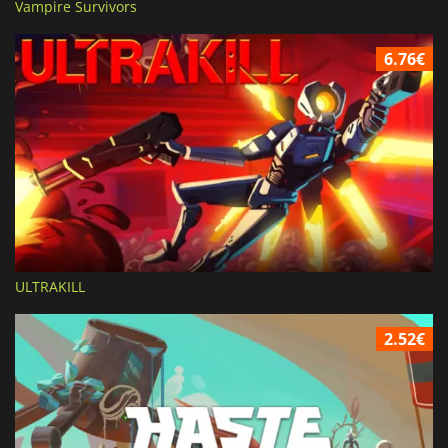
Vampire Survivors
6.76€
ULTRAKILL
2.52€