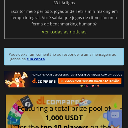
631 Artigos
Escritor meio período, jogador de Tetris min-maxing em
tempo integral. Você sabia que jogos de ritmo são uma
forma de benchmarking humano?
Ver todas as notícias
Pode deixar um comentário ou responder a uma mensagem ao
ligar-se na
sua conta
Featuring a total prize pool of
1,000 USDT
for the
top 10 players
on the