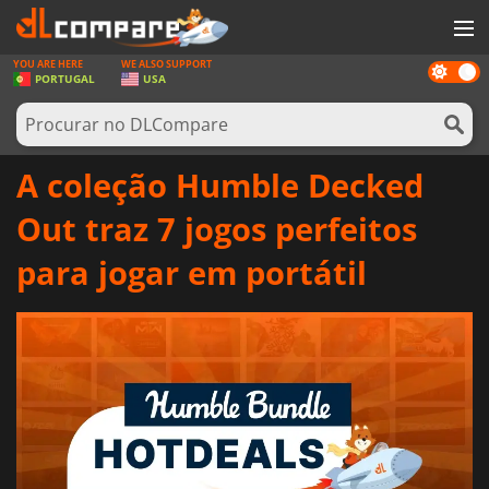
YOU ARE HERE
WE ALSO SUPPORT
Dark
JOGOS
PORTUGAL
USA
mode
GAME CARDS
SOFTWARE
A coleção Humble Decked
REWARDS
Out traz 7 jogos perfeitos
HARDWARE
para jogar em portátil
NOTÍCIAS
ENTRAR OU REGISTAR