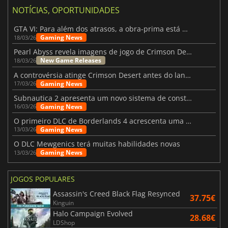
NOTÍCIAS, OPORTUNIDADES
GTA VI: Para além dos atrasos, a obra-prima está quase a chegar
Gaming News
18/03/26
Pearl Abyss revela imagens de jogo de Crimson Desert para a PS5
New Game Releases
18/03/26
A controvérsia atinge Crimson Desert antes do lançamento
Gaming News
17/03/26
Subnautica 2 apresenta um novo sistema de construção de bases
Gaming News
16/03/26
O primeiro DLC de Borderlands 4 acrescenta uma nova personagem e muito mais
Gaming News
13/03/26
O DLC Mewgenics terá muitas habilidades novas
Gaming News
13/03/26
JOGOS POPULARES
Assassin's Creed Black Flag Resynced
37.75€
Kinguin
Halo Campaign Evolved
28.68€
LDShop