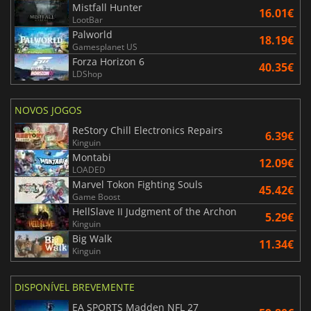
Mistfall Hunter
16.01€
LootBar
Palworld
18.19€
Gamesplanet US
Forza Horizon 6
40.35€
LDShop
NOVOS JOGOS
ReStory Chill Electronics Repairs
6.39€
Kinguin
Montabi
12.09€
LOADED
Marvel Tokon Fighting Souls
45.42€
Game Boost
HellSlave II Judgment of the Archon
5.29€
Kinguin
Big Walk
11.34€
Kinguin
DISPONÍVEL BREVEMENTE
EA SPORTS Madden NFL 27