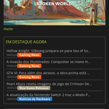
Haste
EM DESTAQUE AGORA
Hollow Knight: Silksong prepara-se para Sea of Sorrow com um patch
Gaming News
20/03/26
A Invasão dos Illuminados: Conquistar os novos Helldivers 2 Atualização!
Gaming News
19/03/26
GTA VI: Para além dos atrasos, a obra-prima está quase a chegar
Gaming News
18/03/26
Pearl Abyss revela imagens de jogo de Crimson Desert para a PS5
New Game Releases
18/03/26
A atualização da Nintendo Switch 2 traz o Modo Portátil aos jogos mais antigos da Switch
Notícias de Hardware
18/03/26