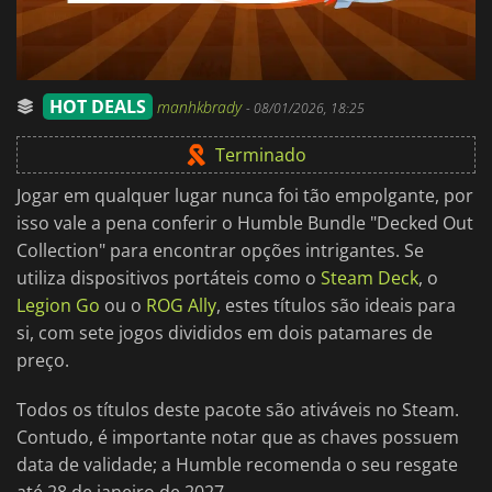
HOT DEALS
manhkbrady
-
08/01/2026, 18:25
Terminado
Jogar em qualquer lugar nunca foi tão empolgante, por
isso vale a pena conferir o Humble Bundle "Decked Out
Collection" para encontrar opções intrigantes. Se
utiliza dispositivos portáteis como o
Steam Deck
, o
Legion Go
ou o
ROG Ally
, estes títulos são ideais para
si, com sete jogos divididos em dois patamares de
preço.
Todos os títulos deste pacote são ativáveis no Steam.
Contudo, é importante notar que as chaves possuem
data de validade; a Humble recomenda o seu resgate