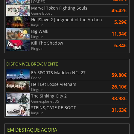
LOADED
Marvel Tokon Fighting Souls
45.42€
Game Boost
HellSlave 2 Judgment of the Archon
5.29€
Kinguin
Big Walk
11.34€
Kinguin
Kill The Shadow
6.34€
Kinguin
DISPONÍVEL BREVEMENTE
EA SPORTS Madden NFL 27
59.80€
Eneba
Hell Let Loose Vietnam
26.10€
Kinguin
The Sinking City 2
38.98€
Gamesplanet US
STEINS;GATE RE BOOT
31.63€
Kinguin
EM DESTAQUE AGORA