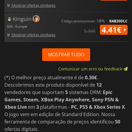
Mostrar ofertas similares
Kinguin
-18% :
Código promocional
RAB20DLC
Gift · Europe
4.41€
5.38€
Mostrar ofertas similares
MOSTRAR TUDO
Comunicar um erro ou feedback
(*) O melhor preço atualmente é de
0.30€
.
Descobrimos este produto disponível de
12
vendedores que suportam
5
sistemas DRM:
Epic
Games, Steam, XBox Play Anywhere, Sony PSN &
Xbox Live
em
3
plataformas -
PC, PS5 & Xbox Series X
.
O jogo vem em edição de Standard Edition. Nossa
ferramenta de comparação de preços identificou
50
ofertas digitais.