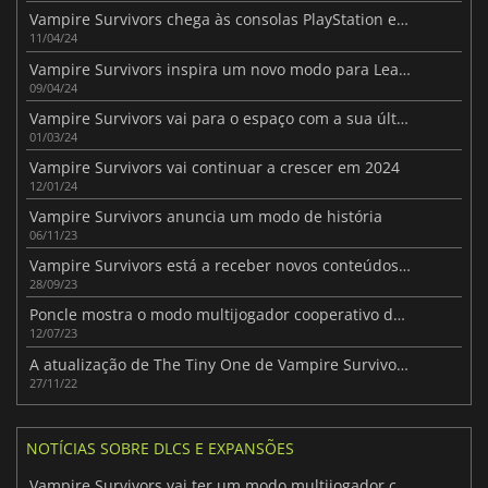
Vampire Survivors chega às consolas PlayStation este verão
11/04/24
Vampire Survivors inspira um novo modo para League of Legends
09/04/24
Vampire Survivors vai para o espaço com a sua última atualização
01/03/24
Vampire Survivors vai continuar a crescer em 2024
12/01/24
Vampire Survivors anuncia um modo de história
06/11/23
Vampire Survivors está a receber novos conteúdos gratuitos
28/09/23
Poncle mostra o modo multijogador cooperativo de Vampire Survivors
12/07/23
A atualização de The Tiny One de Vampire Survivors inclui a ponte da desgraça
27/11/22
NOTÍCIAS SOBRE DLCS E EXPANSÕES
Vampire Survivors vai ter um modo multijogador cooperativo local