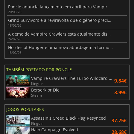
Poncle anuncia lançamento em abril para Vampire Crawlers
20/03/26
Grind Survivors é a reviravolta que o género precisava
18/03/26
A demo de Vampire Crawlers está atualmente disponível para PC
24/02/26
Hordes of Hunger é uma nova abordagem à fórmula dos sobreviventes
13/02/26
TAMBÉM POSTADO POR PONCLE
Vampire Crawlers The Turbo Wildcard from Vampire Survivors
9.84€
Kinguin
Berserk or Die
3.99€
Steam
JOGOS POPULARES
Assassin's Creed Black Flag Resynced
37.75€
Kinguin
Halo Campaign Evolved
28.68€