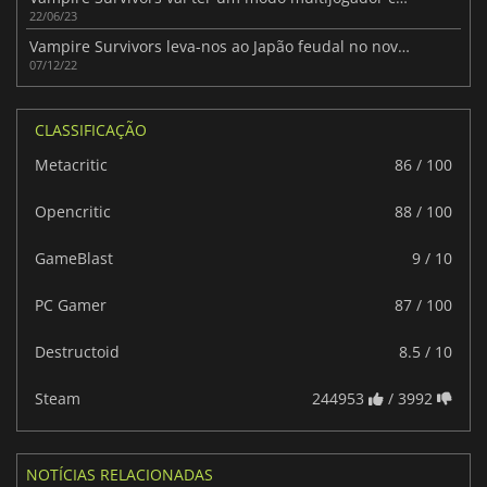
22/06/23
Vampire Survivors leva-nos ao Japão feudal no novo DLC
07/12/22
CLASSIFICAÇÃO
Metacritic
86 / 100
Opencritic
88 / 100
GameBlast
9 / 10
PC Gamer
87 / 100
Destructoid
8.5 / 10
Steam
244953
/ 3992
NOTÍCIAS RELACIONADAS