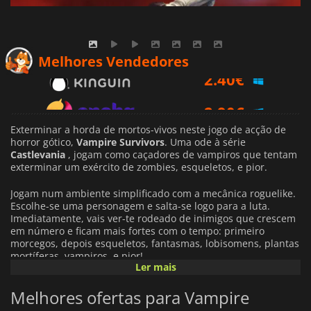
2.40
€
Melhores Vendedores
2.90
€
3.39
€
Exterminar a horda de mortos-vivos neste jogo de acção de
horror gótico,
Vampire Survivors
. Uma ode à série
Castlevania
, jogam como caçadores de vampiros que tentam
exterminar um exército de zombies, esqueletos, e pior.
Jogam num ambiente simplificado com a mecânica roguelike.
Escolhe-se uma personagem e salta-se logo para a luta.
Imediatamente, vais ver-te rodeado de inimigos que crescem
em número e ficam mais fortes com o tempo: primeiro
morcegos, depois esqueletos, fantasmas, lobisomens, plantas
mortíferas, vampiros, e pior!
Ler mais
O teu personagem atacará automaticamente, por isso tudo o
Melhores ofertas para Vampire
que precisas é de manobrar à volta do mapa, recolhendo
dinheiro, cristais, power-ups, e itens que te ajudarão a