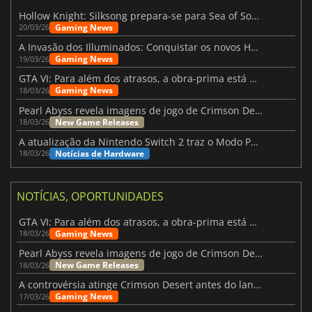
Hollow Knight: Silksong prepara-se para Sea of Sorrow com um patch
Gaming News
20/03/26
A Invasão dos Illuminados: Conquistar os novos Helldivers 2 Atualização!
Gaming News
19/03/26
GTA VI: Para além dos atrasos, a obra-prima está quase a chegar
Gaming News
18/03/26
Pearl Abyss revela imagens de jogo de Crimson Desert para a PS5
New Game Releases
18/03/26
A atualização da Nintendo Switch 2 traz o Modo Portátil aos jogos mais antigos da Switch
Notícias de Hardware
18/03/26
NOTÍCIAS, OPORTUNIDADES
GTA VI: Para além dos atrasos, a obra-prima está quase a chegar
Gaming News
18/03/26
Pearl Abyss revela imagens de jogo de Crimson Desert para a PS5
New Game Releases
18/03/26
A controvérsia atinge Crimson Desert antes do lançamento
Gaming News
17/03/26