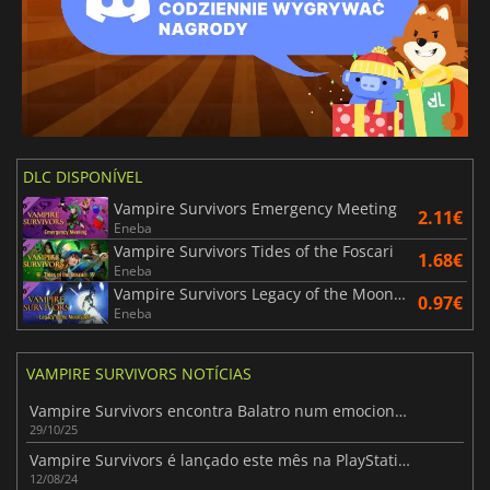
DLC DISPONÍVEL
Vampire Survivors Emergency Meeting
2.11€
Eneba
Vampire Survivors Tides of the Foscari
1.68€
Eneba
Vampire Survivors Legacy of the Moonspell
0.97€
Eneba
VAMPIRE SURVIVORS NOTÍCIAS
Vampire Survivors encontra Balatro num emocionante crossover indie
29/10/25
Vampire Survivors é lançado este mês na PlayStation
12/08/24