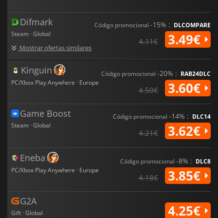
Difmark
-15% :
Código promocional
DLCOMPARE
Steam · Global
3.49€
4.11€
Mostrar ofertas similares
Kinguin
-20% :
Código promocional
RAB24DLC
PC/Xbox Play Anywhere · Europe
3.60€
4.50€
Game Boost
-14% :
Código promocional
DLC14
Steam · Global
3.62€
4.21€
Eneba
-8% :
Código promocional
DLC8
PC/Xbox Play Anywhere · Europe
3.85€
4.18€
G2A
4.25€
Gift · Global