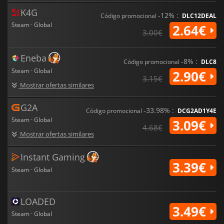
K4G
-12% :
Código promocional
DLC12DEAL
Steam · Global
2.64€
3.00€
Eneba
-8% :
Código promocional
DLC8
Steam · Global
2.90€
3.15€
Mostrar ofertas similares
G2A
-33.98% :
Código promocional
DCG2AD1Y4E
Steam · Global
3.09€
4.68€
Mostrar ofertas similares
Instant Gaming
3.39€
Steam · Global
LOADED
3.49€
Steam · Global