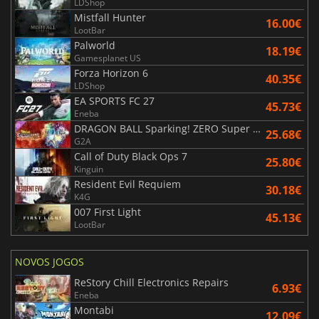
LDShop
Mistfall Hunter
16.00€
LootBar
Palworld
18.19€
Gamesplanet US
Forza Horizon 6
40.35€
LDShop
EA SPORTS FC 27
45.73€
Eneba
DRAGON BALL Sparking! ZERO Super Limit Breaking NEO
25.68€
G2A
Call of Duty Black Ops 7
25.80€
Kinguin
Resident Evil Requiem
30.18€
K4G
007 First Light
45.13€
LootBar
NOVOS JOGOS
ReStory Chill Electronics Repairs
6.93€
Eneba
Montabi
12.09€