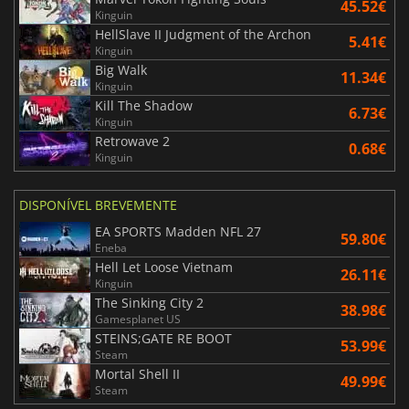
45.52€
Kinguin
HellSlave II Judgment of the Archon
5.41€
Kinguin
Big Walk
11.34€
Kinguin
Kill The Shadow
6.73€
Kinguin
Retrowave 2
0.68€
Kinguin
DISPONÍVEL BREVEMENTE
EA SPORTS Madden NFL 27
59.80€
Eneba
Hell Let Loose Vietnam
26.11€
Kinguin
The Sinking City 2
38.98€
Gamesplanet US
STEINS;GATE RE BOOT
53.99€
Steam
Mortal Shell II
49.99€
Steam