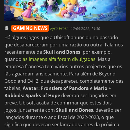
GAMING NEWS
Fyra Frost
-
12/05/2022, 14:30
Há alguns jogos que a Ubisoft anunciou no passado
que desapareceram por uma razão ou outra. Falámos
recentemente de
Skull and Bones
, por exemplo,
quando
as imagens alfa foram divulgadas
. Mas a
empresa francesa tem vários outros projectos que os
fãs aguardam ansiosamente. Para além de Beyond
Good and Evil 2, que desapareceu completamente das
tabelas,
Avatar: Frontiers of Pandora
e
Mario +
Rabbids: Sparks of Hope
deverão ser lançados em
breve. Ubisoft acaba de confirmar que estes dois
jogos, juntamente com
Skull and Bones
, deverão ser
lançados durante o ano fiscal de 2022-2023, o que
significa que deverão ser lançados antes da próxima