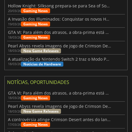
Hollow Knight: Silksong prepara-se para Sea of Sorrow com um patch
Gaming News
20/03/26
A Invasão dos Illuminados: Conquistar os novos Helldivers 2 Atualização!
Gaming News
19/03/26
GTA VI: Para além dos atrasos, a obra-prima está quase a chegar
Gaming News
18/03/26
Pearl Abyss revela imagens de jogo de Crimson Desert para a PS5
New Game Releases
18/03/26
A atualização da Nintendo Switch 2 traz o Modo Portátil aos jogos mais antigos da Switch
Notícias de Hardware
18/03/26
NOTÍCIAS, OPORTUNIDADES
GTA VI: Para além dos atrasos, a obra-prima está quase a chegar
Gaming News
18/03/26
Pearl Abyss revela imagens de jogo de Crimson Desert para a PS5
New Game Releases
18/03/26
A controvérsia atinge Crimson Desert antes do lançamento
Gaming News
17/03/26