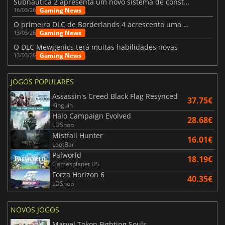
Subnautica 2 apresenta um novo sistema de construção de bases
Gaming News
16/03/26
O primeiro DLC de Borderlands 4 acrescenta uma nova personagem e muito mais
Gaming News
13/03/26
O DLC Mewgenics terá muitas habilidades novas
Gaming News
13/03/26
JOGOS POPULARES
Assassin's Creed Black Flag Resynced
37.75€
Kinguin
Halo Campaign Evolved
28.68€
LDShop
Mistfall Hunter
16.01€
LootBar
Palworld
18.19€
Gamesplanet US
Forza Horizon 6
40.35€
LDShop
NOVOS JOGOS
Marvel Tokon Fighting Souls