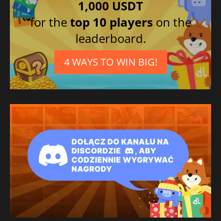
1,000 USDT
for the
top 10 players
on the
leaderboard.
4 WAYS TO WIN BIG!