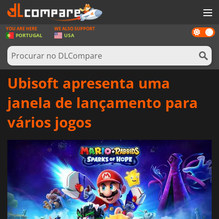
YOU ARE HERE
WE ALSO SUPPORT
Dark
JOGOS
PORTUGAL
USA
mode
GAME CARDS
SOFTWARE
Ubisoft apresenta uma
REWARDS
janela de lançamento para
HARDWARE
vários jogos
NOTÍCIAS
ENTRAR OU REGISTAR