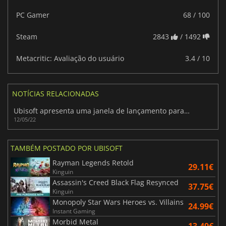
PC Gamer
68 / 100
Steam
2843
/ 1492
Metacritic: Avaliação do usuário
3.4 / 10
NOTÍCIAS RELACIONADAS
Ubisoft apresenta uma janela de lançamento para vários jogos
12/05/22
TAMBÉM POSTADO POR UBISOFT
Rayman Legends Retold
29.11€
Kinguin
Assassin's Creed Black Flag Resynced
37.75€
Kinguin
Monopoly Star Wars Heroes vs. Villains
24.99€
Instant Gaming
Morbid Metal