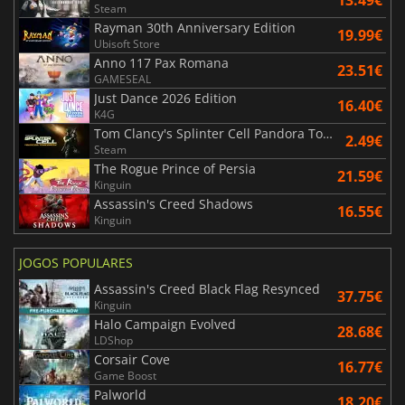
13.49€
Steam
Rayman 30th Anniversary Edition
19.99€
Ubisoft Store
Anno 117 Pax Romana
23.51€
GAMESEAL
Just Dance 2026 Edition
16.40€
K4G
Tom Clancy's Splinter Cell Pandora Tomorrow
2.49€
Steam
The Rogue Prince of Persia
21.59€
Kinguin
Assassin's Creed Shadows
16.55€
Kinguin
JOGOS POPULARES
Assassin's Creed Black Flag Resynced
37.75€
Kinguin
Halo Campaign Evolved
28.68€
LDShop
Corsair Cove
16.77€
Game Boost
Palworld
18.20€