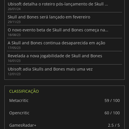
Ubisoft detalha o roteiro pós-lançamento de Skull and Bones
26/01/24
Skull and Bones será lançado em fevereiro
29/11/23
O novo evento beta de Skull and Bones começa na próxima semana
18/08/23
A Skull and Bones continua desaparecida em ação
17/05/23
Revelada a nova jogabilidade de Skull and Bones
16/01/23
Ubisoft adia Skulls and Bones mais uma vez
12/01/23
CLASSIFICAÇÃO
Metacritic
59 / 100
Opencritic
60 / 100
GamesRadar+
2.5 / 5