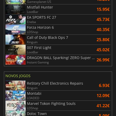
Gamesplanet US
Mistfall Hunter
15.95€
LootBar
EA SPORTS FC 27
45.73€
Eneba
Forza Horizon 6
40.35€
LDShop
Call of Duty Black Ops 7
25.80€
Kinguin
007 First Light
45.02€
LootBar
DRAGON BALL Sparking! ZERO Super Limit Breaking NEO
26.99€
Instant Gaming
NOVOS JOGOS
ReStory Chill Electronics Repairs
6.93€
Kinguin
Montabi
12.09€
LOADED
Marvel Tokon Fighting Souls
41.22€
LDShop
Doloc Town
5.09€