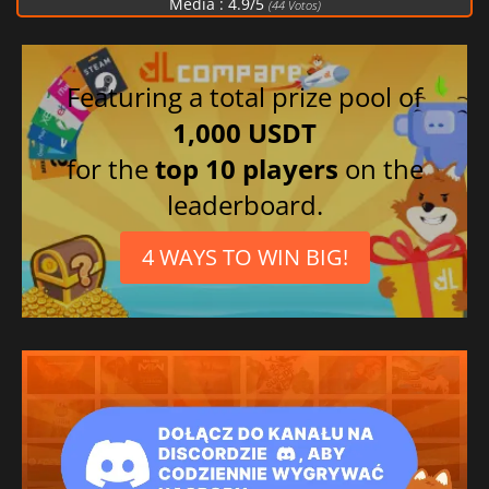
Média :
4.9
/
5
(
44
Votos)
Espanhol mexicano
Alemão
Coreano
Featuring a total prize pool of
Japonês
1,000 USDT
Inglês britânico
for the
top 10 players
on the
Russo
leaderboard.
Chinês simplificado
Árabe
4 WAYS TO WIN BIG!
Chinês tradicional