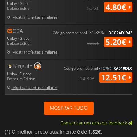
Uplay · Global
4.80€
5.22€
Deluxe Edition
Mostrar ofertas similares
G2A
-31.85% :
Código promocional
DCG2AD1Y4E
Uplay · Global
5.20€
7.63€
Deluxe Edition
Mostrar ofertas similares
Kinguin
-16% :
Código promocional
RAB18DLC
Uplay · Europe
12.51€
14.89€
Premium Edition
Mostrar ofertas similares
MOSTRAR TUDO
Comunicar um erro ou feedback
(*) O melhor preço atualmente é de
1.82€
.