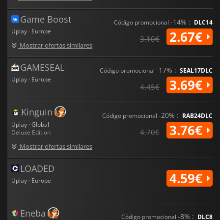
Game Boost
-14% :
Código promocional
DLC14
Uplay · Europe
2.67€
3.10€
Mostrar ofertas similares
GAMESEAL
-17% :
Código promocional
SEAL17DLC
Uplay · Europe
3.69€
4.45€
Kinguin
-20% :
Código promocional
RAB24DLC
Uplay · Global
3.76€
4.70€
Deluxe Edition
Mostrar ofertas similares
LOADED
4.59€
Uplay · Europe
Eneba
-8% :
Código promocional
DLC8