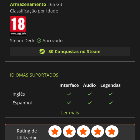
Armazenamento
: 65 GB
Classificação por idade
Steam Deck:
Aprovado
50 Conquistas no Steam
IDIOMAS SUPORTADOS
Interface
Áudio
Legendas
Inglês
Espanhol
Português brasileiro
Ler mais
Polonês
Francês
Rating de
Italiano
Utilizador