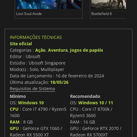
Lost Soul Aside
Battlefield 6
INFORMAÇÕES TÉCNICAS
Site oficial
Categorias :
Ação
,
Aventura
,
Jogos de papéis
Editor : Ubisoft
Estúdio : Ubisoft Singapore
Modo(s) : Solo, Multiplayer
Data de Lançamento : 16 de fevereiro de 2024
Última atualização:
18/05/26
Requisitos de Sistema
Mínimo
Recomendado
OS:
Windows 10
OS:
Windows 10 / 11
CPU
: Core i7 4790 / Ryzen5
CPU : Core i7 8700k /
1600
Ryzen5 3600
RAM
: 8 GB
RAM : 16 GB
GPU
: GeForce GTX 1060 /
GPU : GeForce RTX 2070 /
Radeon RX 5500 XT
Radeon RX 5700XT