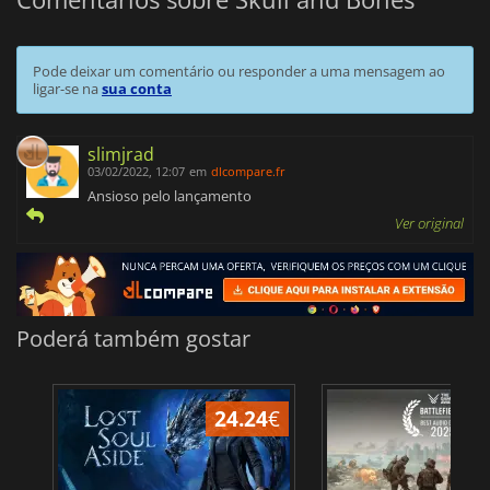
Pode deixar um comentário ou responder a uma mensagem ao
ligar-se na
sua conta
slimjrad
03/02/2022, 12:07
em
dlcompare.fr
Ansioso pelo lançamento
Ver original
Poderá também gostar
24.24
€