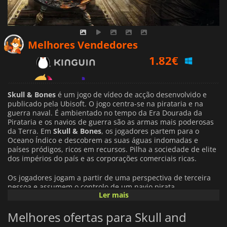
1.82
€
Melhores Vendedores
2.12
€
15.21
€
Skull & Bones
é um jogo de vídeo de acção desenvolvido e
publicado pela Ubisoft. O jogo centra-se na pirataria e na
guerra naval. É ambientado no tempo da Era Dourada da
Pirataria e os navios de guerra são as armas mais poderosas
da Terra. Em
Skull & Bones
, os jogadores partem para o
Oceano Índico e descobrem as suas águas indomadas e
países pródigos, ricos em recursos. Pilha a sociedade de elite
dos impérios do país e as corporações comerciais ricas.
Os jogadores jogam a partir de uma perspectiva de terceira
pessoa e assumem o controlo de um navio pirata
Ler mais
personalizável. Escolham navegar para o Oceano Índico
sozinho ou com uma equipa de cinco outros jogadores e
Melhores ofertas para Skull and
engajarem-se em combate nas águas disputadas dos mares
indianos.