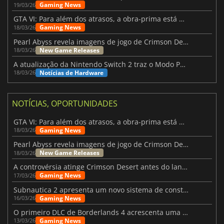
Gaming News
19/03/26
GTA VI: Para além dos atrasos, a obra-prima está quase a chegar
Gaming News
18/03/26
Pearl Abyss revela imagens de jogo de Crimson Desert para a PS5
New Game Releases
18/03/26
A atualização da Nintendo Switch 2 traz o Modo Portátil aos jogos mais antigos da Switch
Notícias de Hardware
18/03/26
NOTÍCIAS, OPORTUNIDADES
GTA VI: Para além dos atrasos, a obra-prima está quase a chegar
Gaming News
18/03/26
Pearl Abyss revela imagens de jogo de Crimson Desert para a PS5
New Game Releases
18/03/26
A controvérsia atinge Crimson Desert antes do lançamento
Gaming News
17/03/26
Subnautica 2 apresenta um novo sistema de construção de bases
Gaming News
16/03/26
O primeiro DLC de Borderlands 4 acrescenta uma nova personagem e muito mais
Gaming News
13/03/26