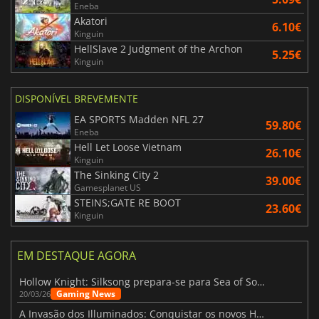
Eneba
Akatori
6.10€
Kinguin
HellSlave 2 Judgment of the Archon
5.25€
Kinguin
DISPONÍVEL BREVEMENTE
EA SPORTS Madden NFL 27
59.80€
Eneba
Hell Let Loose Vietnam
26.10€
Kinguin
The Sinking City 2
39.00€
Gamesplanet US
STEINS;GATE RE BOOT
23.60€
Kinguin
EM DESTAQUE AGORA
Hollow Knight: Silksong prepara-se para Sea of Sorrow com um patch
Gaming News
20/03/26
A Invasão dos Illuminados: Conquistar os novos Helldivers 2 Atualização!