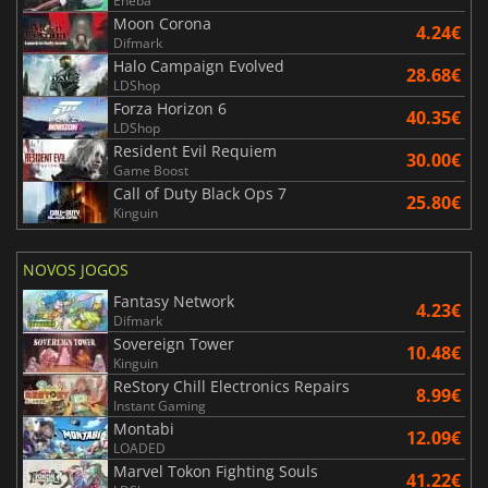
Eneba
Moon Corona
4.24€
Difmark
Halo Campaign Evolved
28.68€
LDShop
Forza Horizon 6
40.35€
LDShop
Resident Evil Requiem
30.00€
Game Boost
Call of Duty Black Ops 7
25.80€
Kinguin
NOVOS JOGOS
Fantasy Network
4.23€
Difmark
Sovereign Tower
10.48€
Kinguin
ReStory Chill Electronics Repairs
8.99€
Instant Gaming
Montabi
12.09€
LOADED
Marvel Tokon Fighting Souls
41.22€