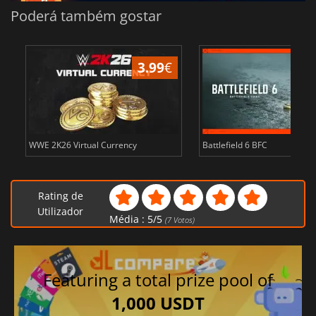
Poderá também gostar
3.99
€
WWE 2K26 Virtual Currency
Battlefield 6 BFC
Rating de
Utilizador
Média :
5
/
5
(
7
Votos)
Featuring a total prize pool of
1,000 USDT