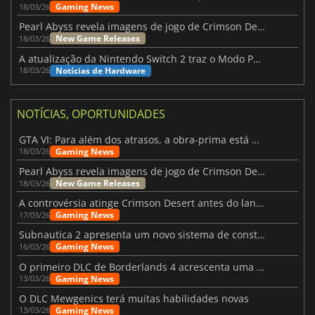
Gaming News
18/03/26
Pearl Abyss revela imagens de jogo de Crimson Desert para a PS5
New Game Releases
18/03/26
A atualização da Nintendo Switch 2 traz o Modo Portátil aos jogos mais antigos da Switch
Notícias de Hardware
18/03/26
NOTÍCIAS, OPORTUNIDADES
GTA VI: Para além dos atrasos, a obra-prima está quase a chegar
Gaming News
18/03/26
Pearl Abyss revela imagens de jogo de Crimson Desert para a PS5
New Game Releases
18/03/26
A controvérsia atinge Crimson Desert antes do lançamento
Gaming News
17/03/26
Subnautica 2 apresenta um novo sistema de construção de bases
Gaming News
16/03/26
O primeiro DLC de Borderlands 4 acrescenta uma nova personagem e muito mais
Gaming News
13/03/26
O DLC Mewgenics terá muitas habilidades novas
Gaming News
13/03/26