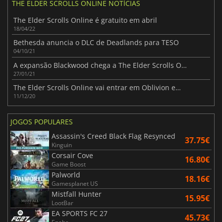
THE ELDER SCROLLS ONLINE NOTÍCIAS
The Elder Scrolls Online é gratuito em abril
18/04/22
Bethesda anuncia o DLC de Deadlands para TESO
04/10/21
A expansão Blackwood chega a The Elder Scrolls Online
27/01/21
The Elder Scrolls Online vai entrar em Oblivion em 2021
11/12/20
JOGOS POPULARES
Assassin's Creed Black Flag Resynced
37.75€
Kinguin
Corsair Cove
16.80€
Game Boost
Palworld
18.16€
Gamesplanet US
Mistfall Hunter
15.95€
LootBar
EA SPORTS FC 27
45.73€