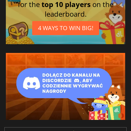
for the
top 10 players
on the
leaderboard.
4 WAYS TO WIN BIG!