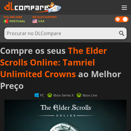
YOU ARE HERE
WE ALSO SUPPORT
Dark
JOGOS
PORTUGAL
USA
mode
GAME CARDS
SOFTWARE
Compre os seus
The Elder
REWARDS
Scrolls Online: Tamriel
HARDWARE
Unlimited Crowns
ao Melhor
NOTÍCIAS
Preço
ENTRAR OU REGISTAR
PC
Xbox Series X
Xbox Live