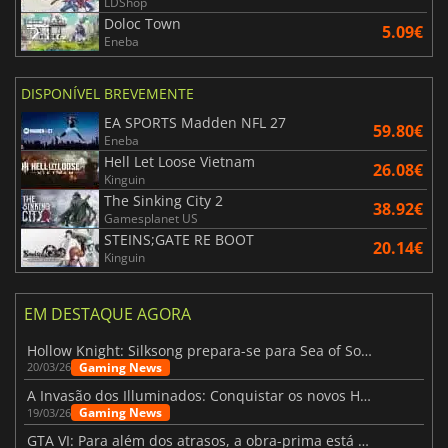
LDShop
Doloc Town
5.09€
Eneba
DISPONÍVEL BREVEMENTE
EA SPORTS Madden NFL 27
59.80€
Eneba
Hell Let Loose Vietnam
26.08€
Kinguin
The Sinking City 2
38.92€
Gamesplanet US
STEINS;GATE RE BOOT
20.14€
Kinguin
EM DESTAQUE AGORA
Hollow Knight: Silksong prepara-se para Sea of Sorrow com um patch
Gaming News
20/03/26
A Invasão dos Illuminados: Conquistar os novos Helldivers 2 Atualização!
Gaming News
19/03/26
GTA VI: Para além dos atrasos, a obra-prima está quase a chegar